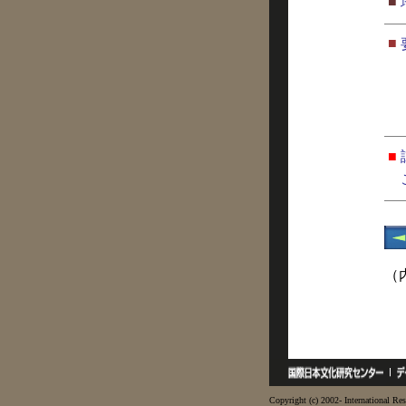
■
■
■
（
Copyright (c) 2002- International Res