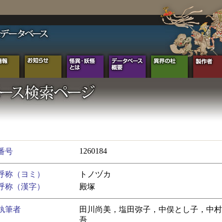
1260184
番号
呼称（ヨミ）
トノヅカ
呼称（漢字）
殿塚
執筆者
田川尚美，塩田弥子，中俣とし子，中村
吾