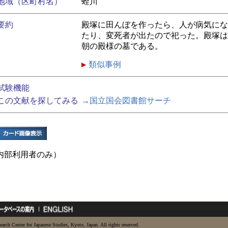
地域（区町村名）
蛭川
要約
殿塚に田んぼを作ったら、人が病気にな
たり、変死者が出たので祀った。殿塚は
朝の殿様の墓である。
類似事例
試験機能
この文献を探してみる
→国立国会図書館サーチ
内部利用者のみ）
earch Center for Japanese Studies, Kyoto, Japan. All rights reserved.