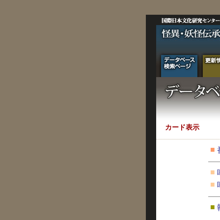
カード表示
■
■
■
■