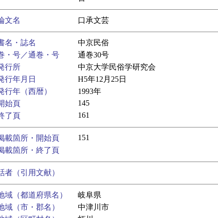
論文名
口承文芸
書名・誌名
中京民俗
巻・号／通巻・号
通巻30号
発行所
中京大学民俗学研究会
発行年月日
H5年12月25日
発行年（西暦）
1993年
145
開始頁
161
終了頁
151
掲載箇所・開始頁
掲載箇所・終了頁
話者（引用文献）
地域（都道府県名）
岐阜県
地域（市・郡名）
中津川市