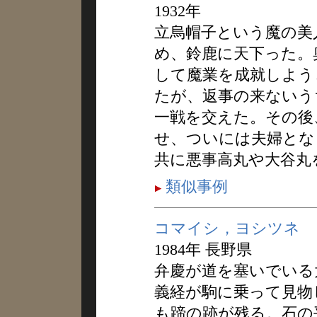
1932年
立烏帽子という魔の美
め、鈴鹿に天下った。
して魔業を成就しよう
たが、返事の来ないう
一戦を交えた。その後
せ、ついには夫婦とな
共に悪事高丸や大谷丸
類似事例
コマイシ，ヨシツネ
1984年 長野県
弁慶が道を塞いでいる
義経が駒に乗って見物
も蹄の跡が残る。石の