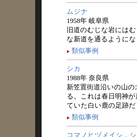
ムジナ
1958年 岐阜県
旧道のむじな岩にはむ
な新道を通るようにな
類似事例
シカ
1988年 奈良県
新笠置街道沿いの山の
る。これは春日明神が
ていた白い鹿の足跡だ
類似事例
コマノヒヅメイシ，シ