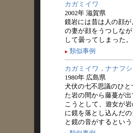
カガミイワ
2002年 滋賀県
鏡岩には昔は人の顔が
の妻が顔をうつしなが
して曇ってしまった。
類似事例
カガミイワ，ナナフシ
1980年 広島県
犬伏の七不思議のひと
た岩の間から藤蔓が出
こうとして、遊女が岩
に鏡を落とし込んだの
と鏡の音がするという