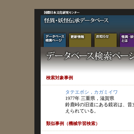
検索対象事例
タテエボシ，カガミイワ
1977年 三重県，滋賀県
鈴鹿峠の旧道にある鏡岩は、昔
えられている。
類似事例（機械学習検索）