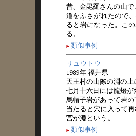
昔、金毘羅さんの山で
道をふさがれたので、
ると岩になった。この
る。
類似事例
リュウトウ
1989年 福井県
天王村の山際の淵の上
七月十六日には龍燈が
烏帽子岩があって岩の
当たると穴に入って再
宮が淵という。
類似事例