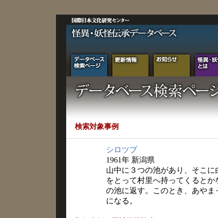
検索対象事例
シロツブ
1961年 新潟県
山中に３つの池があり、そこに
をとって村里へ持ってくるとか
の池に返す。このとき、あやま
になる。