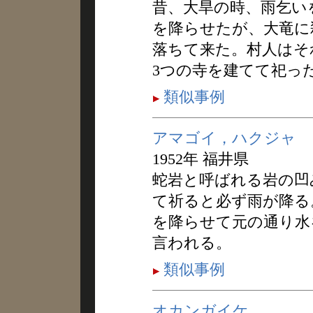
昔、大旱の時、雨乞い
を降らせたが、大竜に
落ちて来た。村人はそ
3つの寺を建てて祀っ
類似事例
アマゴイ，ハクジャ
1952年 福井県
蛇岩と呼ばれる岩の凹
て祈ると必ず雨が降る
を降らせて元の通り水
言われる。
類似事例
オカンガイケ