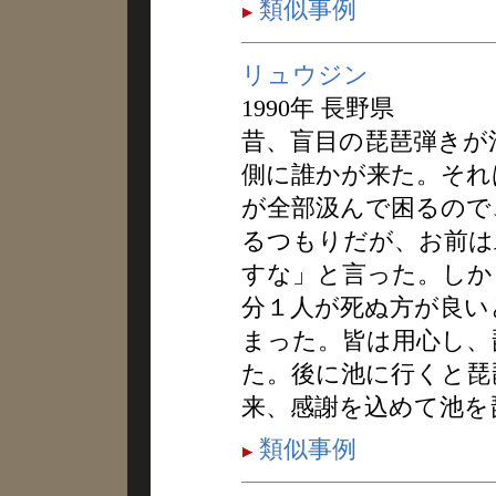
類似事例
リュウジン
1990年 長野県
昔、盲目の琵琶弾きが
側に誰かが来た。それ
が全部汲んで困るので
るつもりだが、お前は
すな」と言った。しか
分１人が死ぬ方が良い
まった。皆は用心し、
た。後に池に行くと琵
来、感謝を込めて池を
類似事例