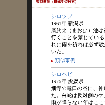
類似事例（機械学習検索）
シロツブ
1961年 新潟県
磨於比（まおひ）池は
行くことを禁じている
れに雨を祈れば必ず験
いた。
類似事例
シロヘビ
1975年 愛媛県
畑寺の竜口の谷に、神
た。白蛇は反対側のケ
雨が降らない年はここ