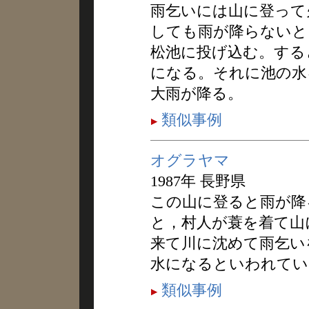
雨乞いには山に登って
しても雨が降らないと
松池に投げ込む。する
になる。それに池の水
大雨が降る。
類似事例
オグラヤマ
1987年 長野県
この山に登ると雨が降
と，村人が蓑を着て山
来て川に沈めて雨乞い
水になるといわれてい
類似事例