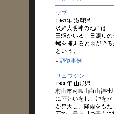
ツブ
1961年 滋賀県
淡婦大明神の池には、
田螺がいる。日照りの
螺を捕えると雨が降る
という。
類似事例
リュウジン
1986年 山形県
村山市河島山白山神社
に雨乞いをし、池をか
が昇天し、降雨をもた
匹で、最上川の碁点に