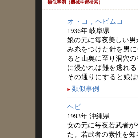
類似事例（機械学習検索）
オトコ，ヘビムコ
1936年 岐阜県
娘の元に毎夜美しい男
み糸をつけた針を男に
ると山奥に至り洞穴の
に浸かれば難を逃れる
その通りにすると娘は
類似事例
ヘビ
1993年 沖縄県
女の元に毎夜若武者が
た。若武者の素性を知