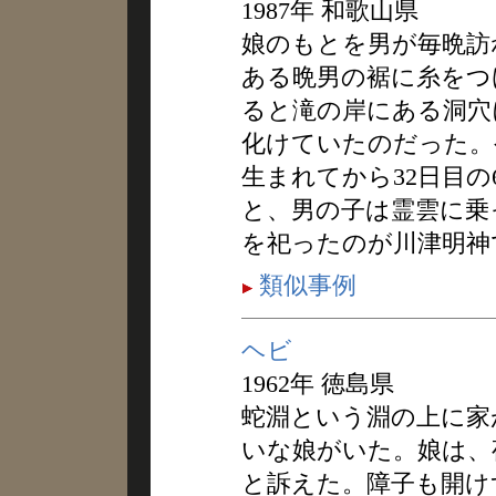
1987年 和歌山県
娘のもとを男が毎晩訪
ある晩男の裾に糸をつ
ると滝の岸にある洞穴
化けていたのだった。
生まれてから32日目の
と、男の子は霊雲に乗
を祀ったのが川津明神
類似事例
ヘビ
1962年 徳島県
蛇淵という淵の上に家
いな娘がいた。娘は、
と訴えた。障子も開け