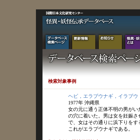
検索対象事例
ヘビ，エラブウナギ，イラブウ
1977年 沖縄県
女の元に通う正体不明の男がい
の穴に着いた。男は女を妊娠さ
で、女はその通りに浜下りをす
これがエラブウナギである。