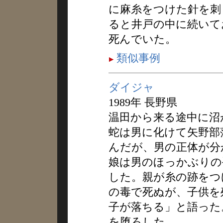
に麻糸をつけた針を刺
ると井戸の中に続いて
死んでいた。
類似事例
ダイジャ
1989年 長野県
温田から来る途中に沼
蛇は男に化けて矢野部
んだが、男の正体が分
娘は男のほっかぶりの
した。親が糸の跡をつ
の毒で死ぬが、子供を
子が落ちる」と語った
を堕ろした。