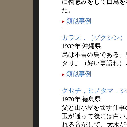
に物忌みをして白鳥を
た。
類似事例
カラス，（ゾクシン）
1932年 沖縄県
烏は不吉の鳥である。
タリ」（好い事語れ）
類似事例
クセチ，ヒノタマ，シ
1970年 徳島県
父と山小屋を壊す仕事
玉が通って後には白い
れる音がして、大木が