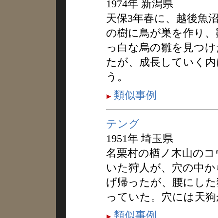
1974年 新潟県
天保3年春に、越後魚
の樹に鳥が巣を作り、
っ白な烏の雛を見つけ
たが、成長していく内
う。
類似事例
テング
1951年 埼玉県
名栗村の楢ノ木山のコ
いた狩人が、穴の中か
げ帰ったが、腰にした
っていた。穴には天狗
類似事例