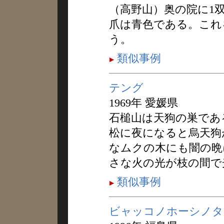
（高野山）奥の院に1
爪は青色である。これ
う。
類似事例
テング
1969年 愛媛県
石槌山は天狗の巣であ
松に夜になると烏天狗
なムクの木にも闇の晩
さな火の光が枝の間で
類似事例
ビャッコノホーシノタ