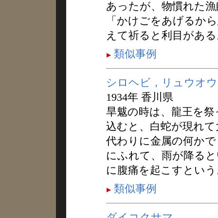
あったが、物慣れた漁
「かけごをあげるから
えて祈ると利目がある
類似事例
シロヘビ，リュウオウ
1934年 香川県
旱魃の時は、龍王を祭
込むと、白蛇が現れて
代わりに金属の何かで
にふれて、雨が降ると
に腹痛を起こすという
類似事例
ダイコクサマ