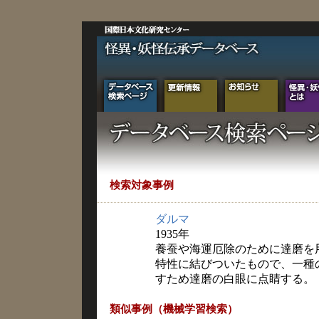
検索対象事例
ダルマ
1935年
養蚕や海運厄除のために達磨を
特性に結びついたもので、一種
すため達磨の白眼に点睛する。
類似事例（機械学習検索）