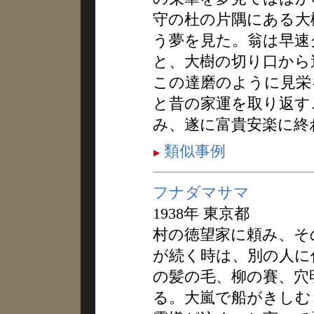
守の杜の片隅にある大
う夢を見た。翁は早速
と、大樹の切り口から
この達磨のように見栄
と昔の家運を取り返す
み、遂に富貴安楽に終
類似事例
フナダマサマ
1938年 東京都
村の徳望家に頼み、そ
が続く時は、別の人に
の髪の毛、柳の賽、穴
る。大嵐で船がきしむ