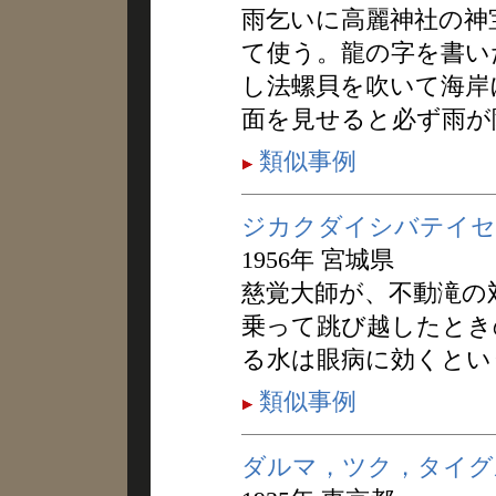
雨乞いに高麗神社の神
て使う。龍の字を書い
し法螺貝を吹いて海岸
面を見せると必ず雨が
類似事例
ジカクダイシバテイセ
1956年 宮城県
慈覚大師が、不動滝の
乗って跳び越したとき
る水は眼病に効くとい
類似事例
ダルマ，ツク，タイグ