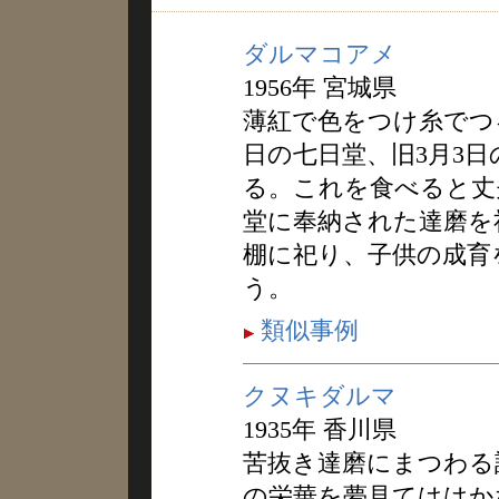
ダルマコアメ
1956年 宮城県
薄紅で色をつけ糸でつ
日の七日堂、旧3月3
る。これを食べると丈
堂に奉納された達磨を
棚に祀り、子供の成育
う。
類似事例
クヌキダルマ
1935年 香川県
苦抜き達磨にまつわる
の栄華を夢見てははか