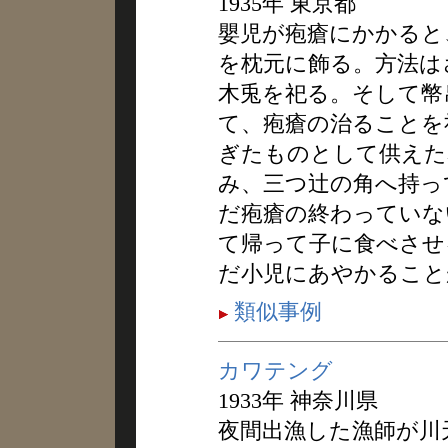
1935年 東京都
嬰児が疱瘡にかかると
を枕元に飾る。方法は
木兎を祀る。そして幣
て、疱瘡の治ることを
ぎたものとして供えた
み、三つ辻の角へ持っ
だ疱瘡の終わっていな
て帰って子に食べさせ
だ小児にあやかること
類似事例
カワテング
1933年 神奈川県
夜間出漁した漁師が川