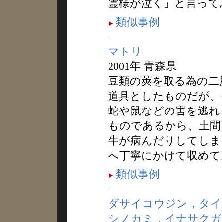
霊様が泣く」と言って
類似事例
マトリ
2001年 青森県
豆類の莢を取る為の二
道具としたものだが、
蛇や鼠などの害を逃れ
ものであるから、土間
牛が病んだりしてしま
へ丁寧にかけて収めて
類似事例
ダサイコウジン，タイ
シノカミ，イナサクガ