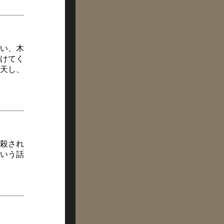
い、木
けてく
天し、
殺され
いう話