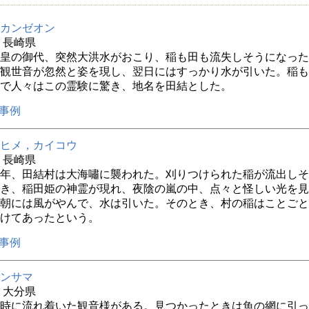
カンゼオン
年 長崎県
皇の御代、突然大洪水がおこり、稲も田も流失しそうになった
観世音が忽然と姿を現し、翌日にはすっかり水が引いた。稲も
で人々はこの霊験に驚き、地名を田結とした。
事例
ヒメ，カイコウ
年 長崎県
年、田結村は大海嘯に襲われた。刈りつけられた稲が流出しそ
き、稲田姫の神霊が現れ、夜陰の嵐の中、点々と怪しい光を見
朝には風がやんで、水は引いた。そのとき、村の稲はことごと
けてあったという。
事例
ンサマ
年 大分県
時に流れ着いた観音様がある。見つかったときは魚の網に引っ