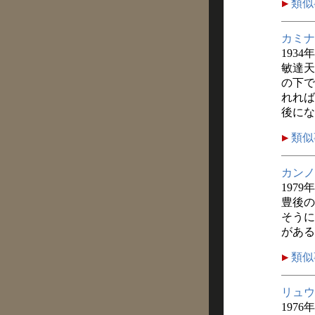
類似
カミナ
1934
敏達天
の下で
れれば
後にな
類似
カンノ
1979
豊後の
そうに
がある
類似
リュウ
1976