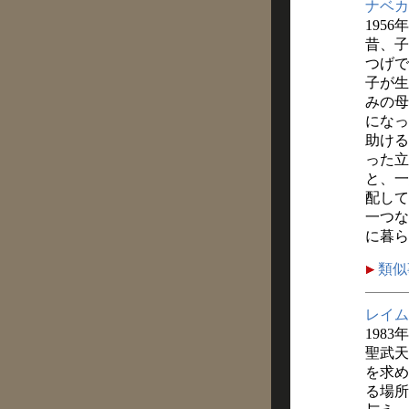
ナベカ
1956
昔、子
つげで
子が生
みの母
になっ
助ける
った立
と、一
配して
一つな
に暮ら
類似
レイム
1983
聖武天
を求め
る場所