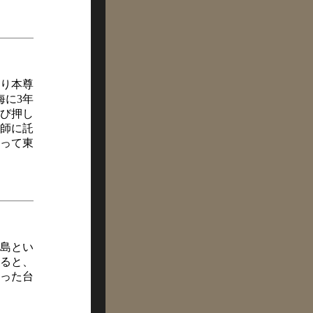
り本尊
海に3年
び押し
師に託
って東
島とい
ると、
った台