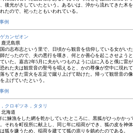
、後光がさしていたという。あるいは、沖から流れてきた木を
れたので、祀ったともいわれている。
事例
ゲカンゼオン
年 鹿児島県
国の志布志という里で、日頃から観音を信仰している女がいた
師だったので、夫の悪行を嘆き、何とか善心を起こさせようと
ていた。嘉吉2年5月に夫がいつものように山に入ると俄に雷
恐れた夫は観世音の聖号を唱えると、かの尊像が空中に現れて
落ちてきた雷火を左足で蹴り上げて助けた。帰って観世音の像
を上げていたという。
事例
，クロギツネ，タタリ
年 北海道
年に鰊漁をした網を乾かしていたところに、黒狐がひっかかっ
。それを町役所に献上し、同じ年に稲荷ができ、狐の皮を神体
は狐を嫌うため、稲荷を建てて狐の祟りを鎮めたのである。