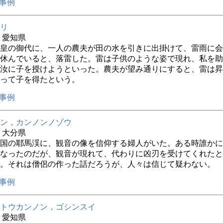
事例
リ
年 愛知県
皇の御代に、一人の農夫が田の水を引きに出掛けて、雷雨に会
休んでいると、落雷した。雷は子供のような姿で現れ、私を助
汝に子を授けようといった。農夫が望み通りにすると、雷は昇
って子を得たという。
事例
ン，カンノンノゾウ
年 大分県
国の耶馬渓に、観音の像を信仰する婦人がいた。ある時誰かに
なったのだが、観音が現れて、代わりに凶刃を受けてくれたと
。それは僧侶の作った話だろうが、人々は信じて疑わない。
事例
トウカンノン，ゴシンスイ
年 愛知県