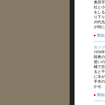
奥田字
社と小
をしる
り下り
20代
が特に
類似
センジ
1956
陸奥の
使いの
桶で百
ると千
に水が
手寺の
かせ、
類似