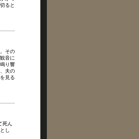
切ると
。その
観音に
が鳴り響
、夫の
を見る
て死ん
とし