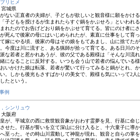
ブリヒメ
年 宮城県
がない正直者の夫婦が、子どもが欲しいと観音様に願をかける
「子どもを授けるが生まれたらすぐ鍋をかぶせろ」といわれる
まれたのでお告げどおり鍋をかぶせて育てる。皆にのけ者にさ
が死んで後家の母にはいじめられたが、素直に仕事をして育っ
て嫁にやる頃、後家の母はその娘をもてあまし、山に捨てたが
。今度は川に流すと、ある猟師が拾って育てる。ある日川のそ
派な若者と惹かれあうが、彼の父である殿様は「そんな川流れ
緒になることに反対する。いつも会う山で若者の悩んでいる様
おいかけた娘は転落、若者が驚いて行ってみると鍋がとれ、か
い。しかも後光もさすばかりの美女で、殿様も気にいって2人
したという。
事例
，シンリュウ
年 大阪府
皇が、平城京の西に救世観音象がおわす霊夢を見、行基に命じ
させた。行基が誓いを立て深山に分け入ると、十六童子に導か
へ至った。その時山川震動して神龍が現れ、観音と自らの掌を