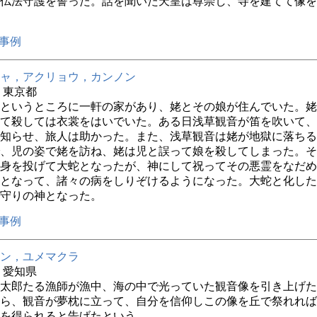
仏法守護を誓った。話を聞いた天皇は尊崇し、寺を建てて像を
事例
ャ，アクリョウ，カンノン
年 東京都
というところに一軒の家があり、姥とその娘が住んでいた。姥
て殺しては衣裳をはいでいた。ある日浅草観音が笛を吹いて、
知らせ、旅人は助かった。また、浅草観音は姥が地獄に落ちる
、児の姿で姥を訪ね、姥は児と誤って娘を殺してしまった。そ
身を投げて大蛇となったが、神にして祝ってその悪霊をなだめ
となって、諸々の病をしりぞけるようになった。大蛇と化した
守りの神となった。
事例
ン，ユメマクラ
年 愛知県
太郎たる漁師が漁中、海の中で光っていた観音像を引き上げた
ら、観音が夢枕に立って、自分を信仰しこの像を丘で祭れれば
を得られると告げたという。