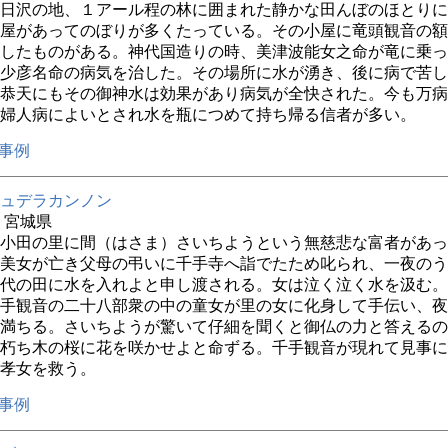
日沢の地、１アール程の林に囲まれた静かな田んぼのほとりに
屋があってのぼりが多くたっている。その小屋に竜頭観音の額
したものがある。神代国造りの時、美津波能女之命が竜に乗っ
少彦名命の病気を治した。その場所に水が湧き、後に病で苦し
允恭天にもその御神水は効果があり病気が全快された。今も万
婦人病によいとされ水を瓶につめて持ち帰る信者が多い。
事例
ュデラカンノン
年 宮城県
小田の里に間（はさま）さいちようという無慈悲な富者があっ
美女が亡き父母の弔いに千手寺へ詣でたため叱られ、一夜のう
代の田に水を入れよと申し渡される。女は泣く泣く水を汲む。
手観音の二十八部衆の中の童女が里の女に化身して手伝い、夜
満ちる。さいちようが驚いて仔細を聞くと御仏の力と答えるの
朽ち木の桜に花を咲かせよと命ずる。千手観音が現れて見事に
孝女を救う。
事例