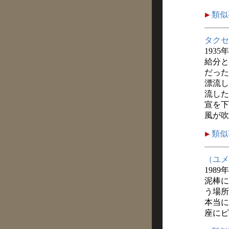
類似
タクセ
1935
給分と
だった
漂流し
流した
宣を下
風が吹
類似
（ユメ
1989
泥棒に
う場所
本当に
座にピ