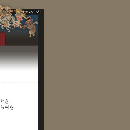
とき、
ら村を