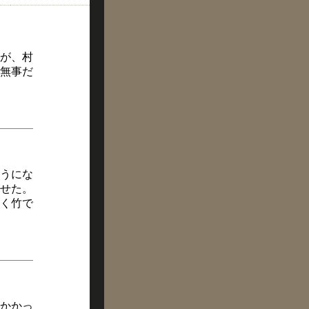
が、村
無事だ
うにな
せた。
く竹で
かかっ