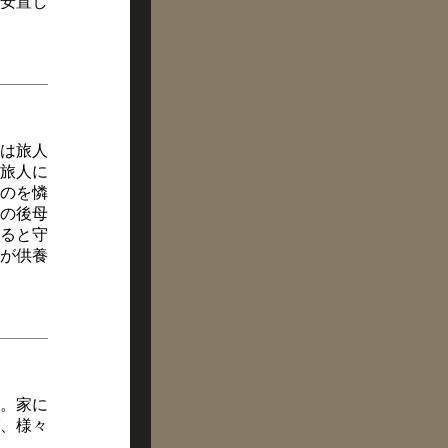
安置し
は旅人
旅人に
のを憐
の後母
ると守
が供養
。家に
、様々