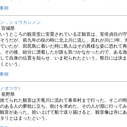
事例
ン，ショウカンノン
年 宮城県
いうところの観音堂に安置されている正観音は、安倍貞任の守
そうだが、前九年の役の時に北上川に流し、其れが川に3年、
ていたが、田尻島に着いた時に島人はその異様な姿に恐れて再
。その後、給分に漂着したが誰も気づかなかったので、ある漁
して自身の位置を知らせ、いま祀られたという。祭日には決ま
くという。
事例
ノオツゲ）
年 長野県
捨てられた観音は天竜川に流れて泰阜村まで行った。そこの明
のある人の夢枕に立ち、助けを求めた。その人が淵に行ってみ
観音があった。拾い上げて船で送り届けると、観音像は寺にあ
タリとはまったという。