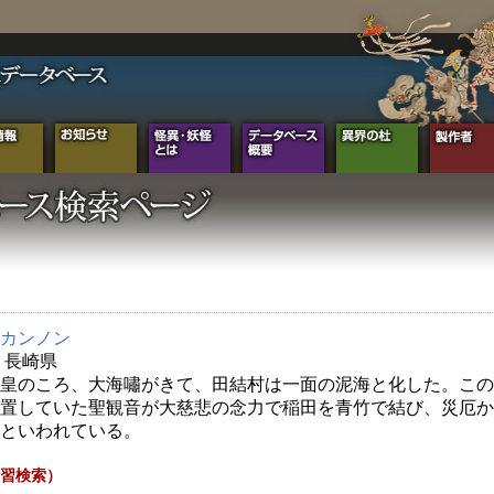
カンノン
年 長崎県
皇のころ、大海嘯がきて、田結村は一面の泥海と化した。この
置していた聖観音が大慈悲の念力で稲田を青竹で結び、災厄か
といわれている。
習検索）