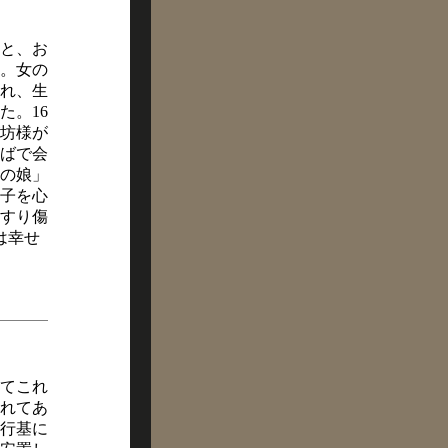
と、お
。女の
れ、生
た。16
坊様が
ばで会
の娘」
子を心
すり傷
は幸せ
てこれ
れてあ
行基に