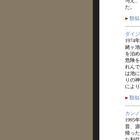
与え、
た。
類似
ダイジ
1974
姥ヶ池
を泊め
危険を
れんで
は池に
りの神
により
類似
カンノ
1995
昔、源
帰った
な利益