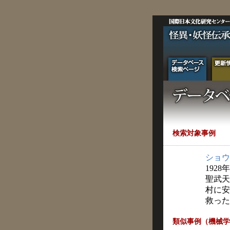
検索対象事例
ショウ
1928
聖武天
村に安
救った
類似事例（機械学