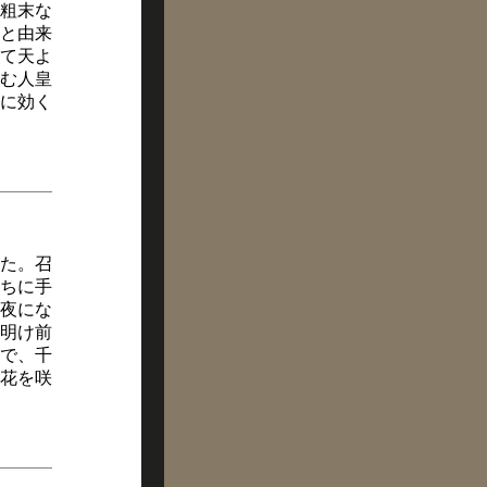
粗末な
と由来
て天よ
む人皇
病に効く
た。召
ちに手
夜にな
明け前
で、千
花を咲