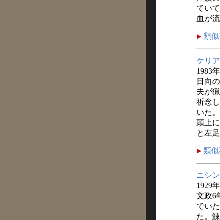
ていて
血が流
類似
ケリア
1983
日向の
夫が猟
祈念し
いた。
頭上に
と左足
類似
ニシン
1929
文政6
でいた
た。鰊