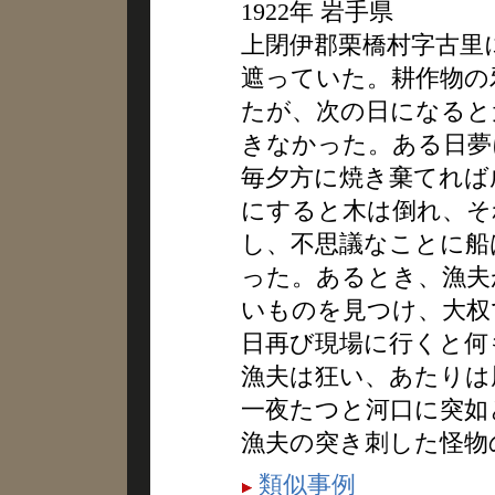
1922年 岩手県
上閉伊郡栗橋村字古里
遮っていた。耕作物の
たが、次の日になると
きなかった。ある日夢
毎夕方に焼き棄てれば
にすると木は倒れ、そ
し、不思議なことに船
った。あるとき、漁夫
いものを見つけ、大权
日再び現場に行くと何
漁夫は狂い、あたりは
一夜たつと河口に突如
漁夫の突き刺した怪物
類似事例