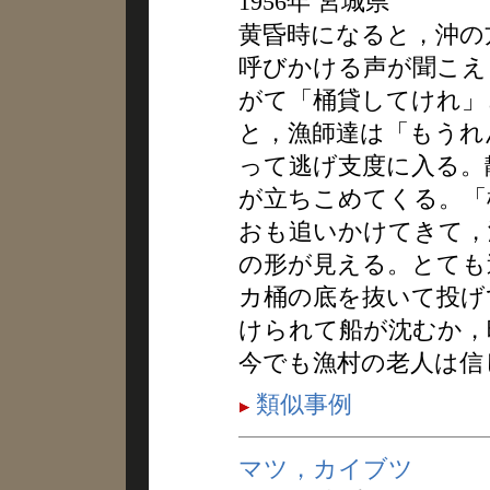
1956年 宮城県
黄昏時になると，沖の
呼びかける声が聞こえ
がて「桶貸してけれ」
と，漁師達は「もうれ
って逃げ支度に入る。
が立ちこめてくる。「
おも追いかけてきて，
の形が見える。とても
カ桶の底を抜いて投げ
けられて船が沈むか，
今でも漁村の老人は信
類似事例
マツ，カイブツ