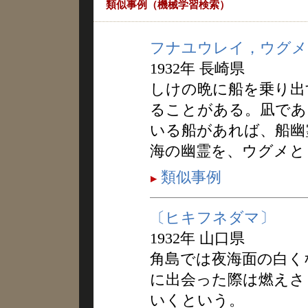
類似事例（機械学習検索）
フナユウレイ，ウグメ
1932年 長崎県
しけの晩に船を乗り出
ることがある。凪であ
いる船があれば、船幽
海の幽霊を、ウグメと
類似事例
〔ヒキフネダマ〕
1932年 山口県
角島では夜海面の白く
に出会った際は燃えさ
いくという。