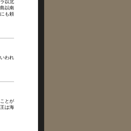
ラ以北
島以南
にも頼
いわれ
ことが
王は海