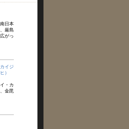
南日本
、厳島
広がっ
カイジ
ヒ）
イ・カ
、金毘