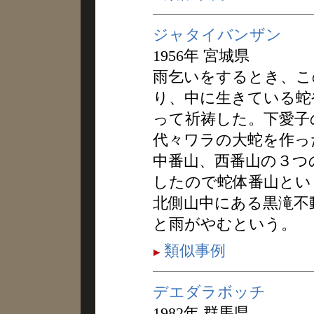
ジャタイバンザン
1956年 宮城県
雨乞いをするとき、こ
り、中に生きている蛇
って祈祷した。下愛子
代々ワラの大蛇を作っ
中番山、西番山の３つ
したので蛇体番山とい
北側山中にある黒滝不
と雨がやむという。
類似事例
デエダラボッチ
1982年 群馬県