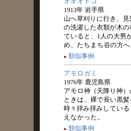
オオオトコ
1913年 岩手県
山へ草刈りに行き、見
の洗濯した衣類が木の
ていると、1人の大男
め、たちまち谷の方へ
類似事例
アモロガミ
1976年 鹿児島県
アモロ神（天降り神）
ときは、裸で長い黒髪
時々拝み拝みしている
えなかった。
類似事例