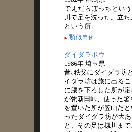
でえだらぼっちという
川で足を洗った。立ち
という所。
類似事例
ダイダラボウ
1986年 埼玉県
昔､秩父にダイダラ坊
イダラ坊は旅に出るこ
に腰を下ろした所が定
が粥新田峠、使った箸
を置いた所が笠山だと
ったダイダラ坊が大あ
と、その足は槻川まで