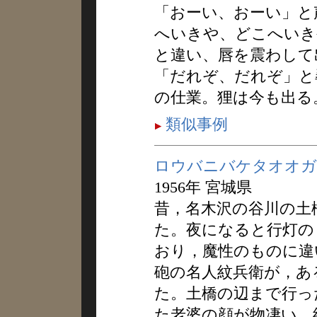
「おーい、おーい」と
へいきや、どこへいき
と違い、唇を震わして
「だれぞ、だれぞ」と
の仕業。狸は今も出る
類似事例
ロウバニバケタオオガ
1956年 宮城県
昔，名木沢の谷川の土
た。夜になると行灯の
おり，魔性のものに違
砲の名人紋兵衛が，あ
た。土橋の辺まで行っ
た老婆の顔が物凄い。