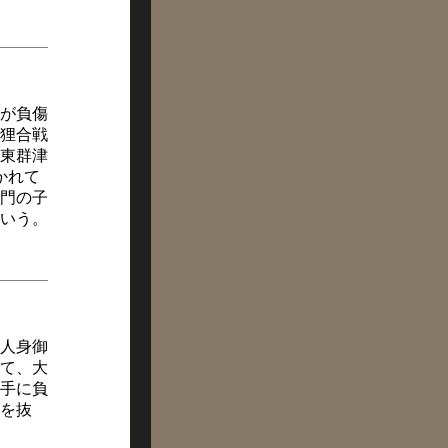
が負傷
狸合戦
東群津
かれて
衛門の子
いう。
度人身御
して、大
手に負
を抜