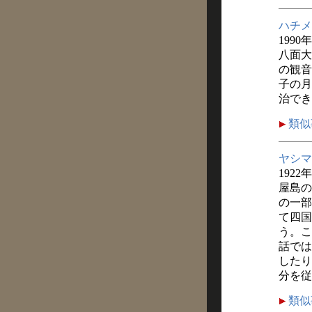
ハチメ
1990
八面大
の観音
子の月
治でき
類似
ヤシマ
1922
屋島の
の一部
て四国
う。こ
話では
したり
分を従
類似