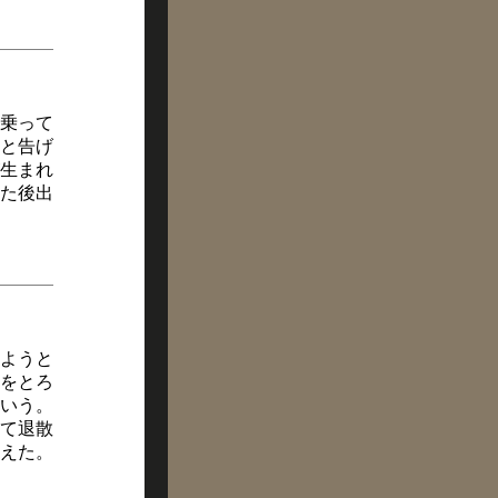
乗って
と告げ
生まれ
た後出
ようと
をとろ
いう。
て退散
えた。