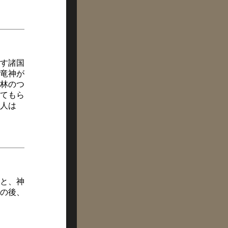
なす諸国
竜神が
林のつ
てもら
人は
と、神
の後、