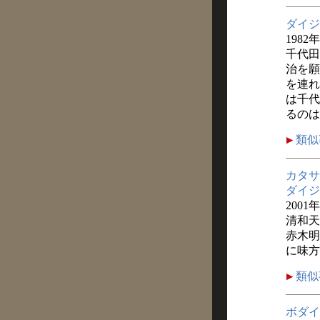
ダイジ
1982
千代田
治を願
を連れ
は千代
るのは
類似
カタサ
ダイジ
2001
清和天
赤木明
に味方
類似
ボダイ