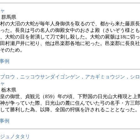
ャ
年 群馬県
村の大沼の大蛇が毎年人身御供を取るので、都から来た藤原長
った。長良は弓の名人の御殿女中のおさよ殿（さいぞう様とも
、大蛇の目を射潰して刀で刺し殺した。大蛇の屍骸は18に切
田村瀬戸井に祀り、他は邑楽郡各地に祀った。邑楽郡に長良社
そのため。
事例
ブロウ，ニッコウサンダイゴンゲン，アカギミョウジン，シロ
ャ
年 栃木県
皇の御世、貞観元（859）年の頃、下野国の日光山大権現と上
神が争っていた際、日光山の麓に住んでいた弓の名手・方三郎
して勝利した為、以降、全国の狩猟を許されることとなった。
事例
ジュノタタリ