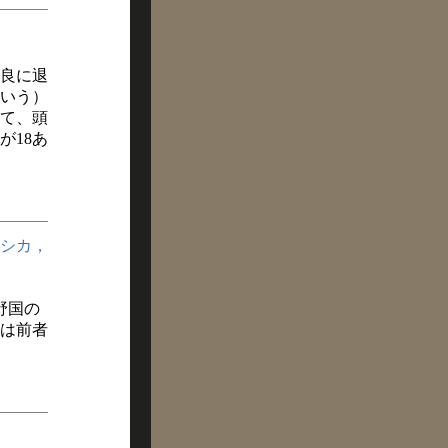
良に退
いう）
って、頭
が18あ
シカ，
野国の
は前者