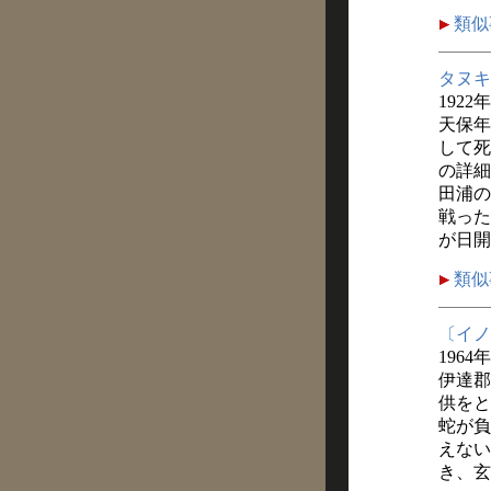
類似
タヌキ
1922
天保年
して死
の詳細
田浦の
戦った
が日開
類似
〔イノ
1964
伊達郡
供をと
蛇が負
えない
き、玄