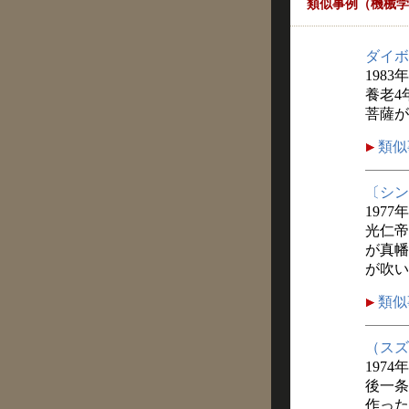
類似事例（機械学
ダイボ
1983年
養老4
菩薩が
類似
〔シン
1977年
光仁帝
が真幡
が吹い
類似
（スズ
1974
後一条
作った