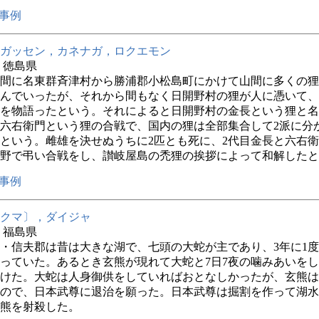
事例
ガッセン，カネナガ，ロクエモン
年 徳島県
間に名東群斉津村から勝浦郡小松島町にかけて山間に多くの狸
んでいったが、それから間もなく日開野村の狸が人に憑いて、
を物語ったという。それによると日開野村の金長という狸と名
六右衛門という狸の合戦で、国内の狸は全部集合して2派に分
という。雌雄を決せぬうちに2匹とも死に、2代目金長と六右
野で弔い合戦をし、讃岐屋島の禿狸の挨拶によって和解したと
事例
クマ〕，ダイジャ
年 福島県
・信夫郡は昔は大きな湖で、七頭の大蛇が主であり、3年に1
っていた。あるとき玄熊が現れて大蛇と7日7夜の噛みあいを
けた。大蛇は人身御供をしていればおとなしかったが、玄熊は
ので、日本武尊に退治を願った。日本武尊は掘割を作って湖水
熊を射殺した。