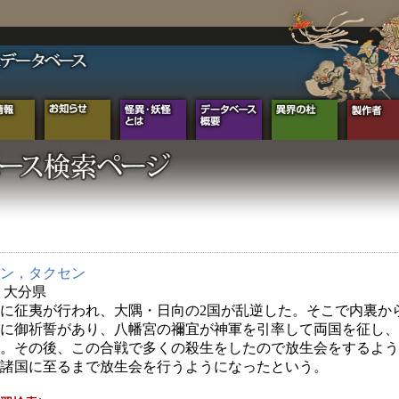
ン，タクセン
年 大分県
に征夷が行われ、大隅・日向の2国が乱逆した。そこで内裏か
に御祈誓があり、八幡宮の禰宜が神軍を引率して両国を征し、
。その後、この合戦で多くの殺生をしたので放生会をするよう
諸国に至るまで放生会を行うようになったという。