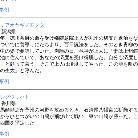
事例
，アオヤギノモクタ
年 新潟県
6年、徳川幕府の命を受け幡随意院上人が九州の切支丹退治を
ついでに善導寺にたちより、百日説法をした。そのとき青柳の
中の姿で参詣していた。満願の日、竜神が上人に「妻は上州館
池に住んでいて、あなたの済度を受け得脱した。自分も済度し
」と願って言う。そこで上人は済度してやった。この龍を町の
の杢太」と呼んだ。
事例
ングウ，ハト
年 香川県
馬頭頼之が予州の河野を攻めるとき、石清尾八幡宮に祈願する
からひとつがいの山鳩が飛び出て戦い、東の山鳩が勝った。こ
四国を平定した。
事例