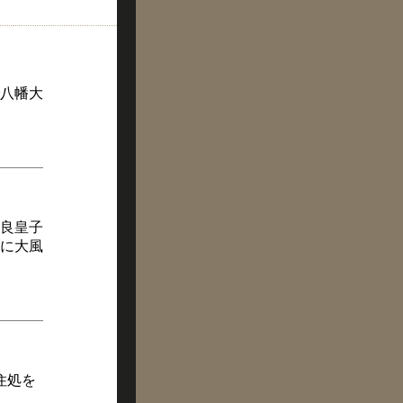
で八幡大
良皇子
に大風
住処を