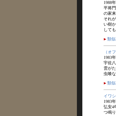
1988
平将門
の家来
それが
い樹か
しても
類似
（オフ
1983
宇佐八
雲がた
虫喰な
類似
イワシ
1983年
弘安4
つ鳴り