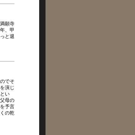
満願寺
年、甲
っと退
のでそ
を演じ
とい
父母の
を予言
くの乾