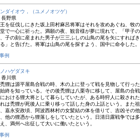
ンダイオウ，（ユメノオツゲ）
年 長野県
王を征伐しにきた坂上田村麻呂将軍はそれを攻めあぐね、牧の
堂で一心に祈った。満願の夜、観音様が夢に現れて、「甲子の
、子の刻に産まれた男子が三三ふしの山鳥の尾を矢にすればき
る」と告げた。将軍は山鳥の尾を探すよう、国中に命令した。
事例
ノハゲダヌキ
年 香川県
禿狸は源平屋島合戦の時、木の上に登って戦を見物して行った
始終を知っている。その後禿狸は八栗寺に移して、屋島の合戦
における狸大将として暮らしていたが、ある時狩人に殺された
れは禿狸が死後人に乗り移って話した身の上話という。また祖
、嘉永安政頃、阿波西林村の女髪結の体を借りて、吉凶その他
、他の狸憑から狸落しをしていたという。日清日露戦争では多
え、満州へ出征して大いに働いたという。
事例