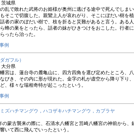
年 茨城県
の乱で敗れた武将のお姫様が奥州に逃げる途中で死んでしまい
もそこで切腹した。親鸞上人が哀れがり、そこにぼだい樹を植
話者の家のぼだい樹で、枝を折ると災難があると言う。ある人
ら蜂の巣をとったら、話者の妹がひきつけをおこした。行者に
らったら治った。
事例
ダガフル）
年 大分県
幡宮は、蓮台寺の麓亀山に、四方四角を選び定めたところ、八
なびき、その内に形が現れた。金字の札が虚空から降り下り、
ど、様々な瑞相奇特が起こったという。
事例
ミズハチマングウ，ハコザキハチマングウ，カブラヤ
年の蒙古襲来の際に、石清水八幡宮と筥崎八幡宮の神前から、
響いて西に飛んでいったという。