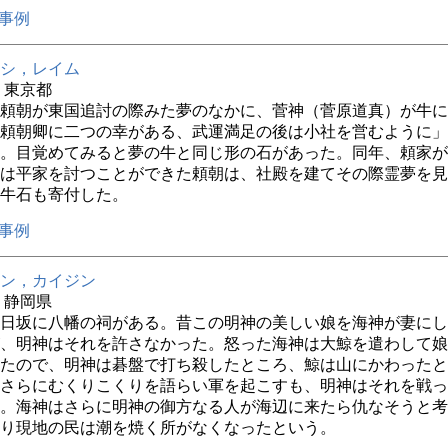
事例
シ，レイム
年 東京都
頼朝が東国追討の際みた夢のなかに、菅神（菅原道真）が牛に
頼朝卿に二つの幸がある、武運満足の後は小社を営むように」
。目覚めてみると夢の牛と同じ形の石があった。同年、頼家が
は平家を討つことができた頼朝は、社殿を建てその際霊夢を見
牛石も寄付した。
事例
ン，カイジン
年 静岡県
日坂に八幡の祠がある。昔この明神の美しい娘を海神が妻にし
、明神はそれを許さなかった。怒った海神は大鯨を遣わして娘
たので、明神は碁盤で打ち殺したところ、鯨は山にかわったと
さらにむくりこくりを語らい軍を起こすも、明神はそれを戦っ
。海神はさらに明神の御方なる人が海辺に来たら仇なそうと考
り現地の民は潮を焼く所がなくなったという。