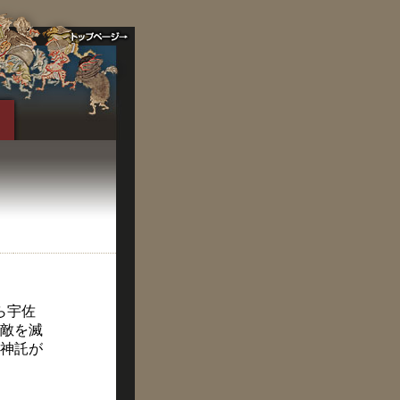
ら宇佐
敵を滅
神託が