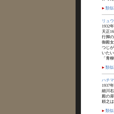
類似
リュウ
1932
天正1
行脚の
御殿女
つじが
いたい
「青柳
類似
ハチマ
1937
細川右
殿の扉
頼之は
類似