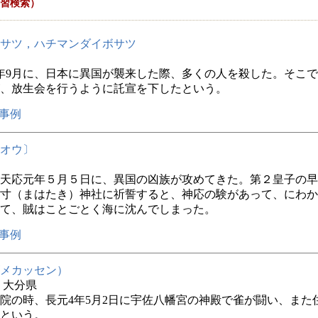
習検索）
サツ，ハチマンダイボサツ
年9月に、日本に異国が襲来した際、多くの人を殺した。そこ
、放生会を行うように託宣を下したという。
事例
オウ〕
天応元年５月５日に、異国の凶族が攻めてきた。第２皇子の早
寸（まはたき）神社に祈誓すると、神応の験があって、にわか
て、賊はことごとく海に沈んでしまった。
事例
メカッセン）
年 大分県
院の時、長元4年5月2日に宇佐八幡宮の神殿で雀が闘い、また
という。