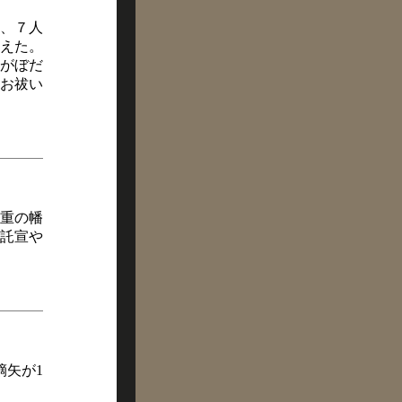
、７人
えた。
がぼだ
お祓い
重の幡
託宣や
鏑矢が1