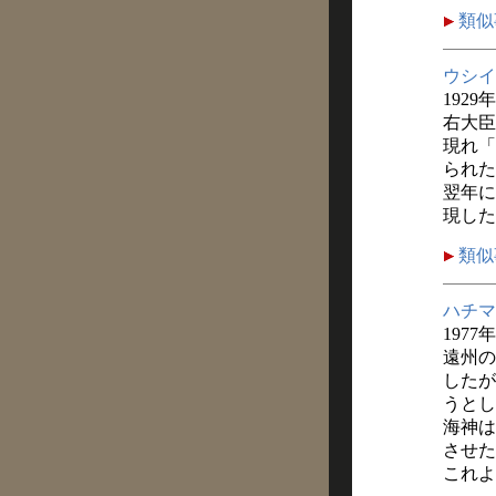
類似
ウシイ
1929
右大臣
現れ「
られた
翌年に
現した
類似
ハチマ
1977
遠州の
したが
うとし
海神は
させた
これよ