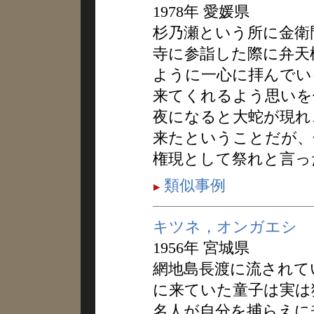
1978年 愛媛県
杉乃瀬という所に金衛
寺に参詣した際に弁天
ように一心に拝んでい
来てくれるよう思いを
夜になると大蛇が現れ
来たということだが、
権現として祭れと言っ
類似事例
キツネ，オンガエシ
1956年 宮城県
網地島長渡に流されて
に来ていた童子は実は
名人が自分を捕らえに