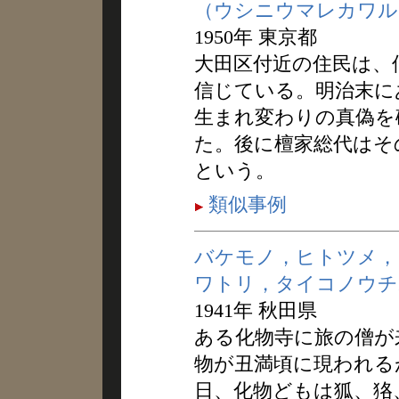
（ウシニウマレカワル
1950年 東京都
大田区付近の住民は、
信じている。明治末に
生まれ変わりの真偽を
た。後に檀家総代はそ
という。
類似事例
バケモノ，ヒトツメ，
ワトリ，タイコノウチ
1941年 秋田県
ある化物寺に旅の僧が
物が丑満頃に現われる
日、化物どもは狐、狢