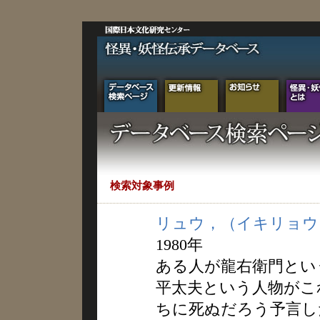
検索対象事例
リュウ，（イキリョウ
1980年
ある人が龍右衛門とい
平太夫という人物がこ
ちに死ぬだろう予言し