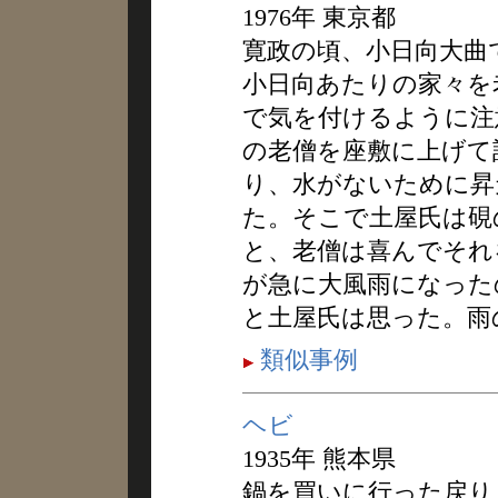
1976年 東京都
寛政の頃、小日向大曲
小日向あたりの家々を
で気を付けるように注
の老僧を座敷に上げて
り、水がないために昇
た。そこで土屋氏は硯
と、老僧は喜んでそれ
が急に大風雨になった
と土屋氏は思った。雨
類似事例
ヘビ
1935年 熊本県
鍋を買いに行った戻り