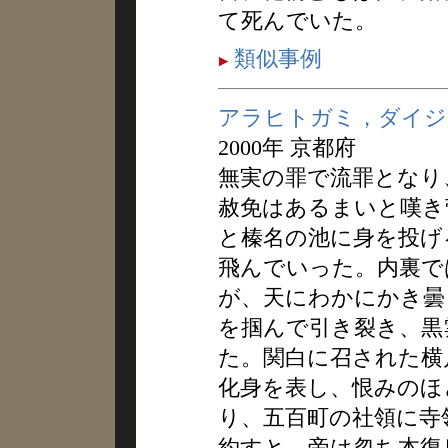
て死んでいた。
類似事例
アラヒトガミ，ダイジ
2000年 京都府
無実の罪で流罪となり
赦免はあるまいと嘆き
と榛名の池に身を投げ
飛んでいった。内裏で
が、天にわかにかき曇
を掴んで引き裂き、黒
た。関白に召された横
化身を表し、恨みのほ
り、五百町の社領に寺
約すと、帝は忽ち本復