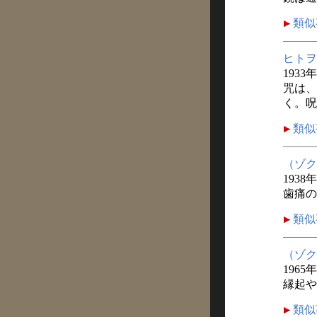
類似
ヒトヲ
1933
咒は、
く。呪
類似
（ゾク
1938
歯痛の
類似
（ゾク
1965
縁起や
類似