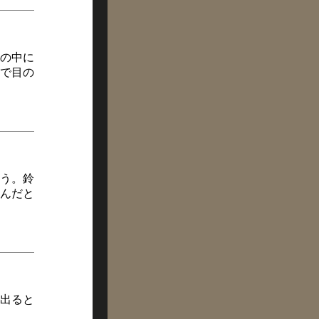
の中に
で目の
う。鈴
んだと
出ると