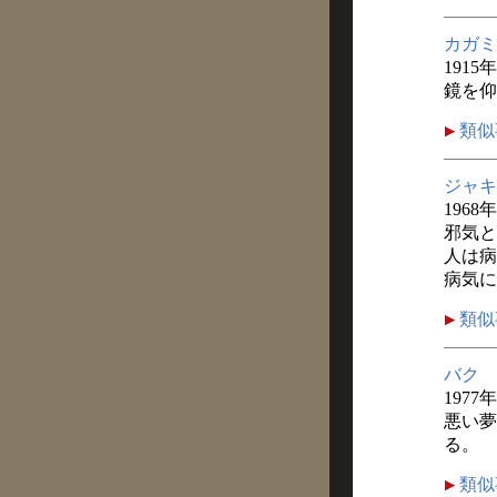
カガミ
1915
鏡を仰
類似
ジャキ
1968
邪気と
人は病
病気に
類似
バク
1977
悪い夢
る。
類似