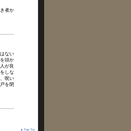
き者か
ではない
を頭か
人が良
をしな
、呪い
戸を閉
▲ Page Top