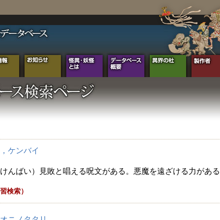
，ケンバイ
けんばい）見敗と唱える呪文がある。悪魔を遠ざける力がある
習検索）
オニノタタリ