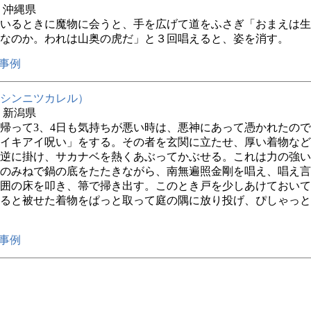
年 沖縄県
いるときに魔物に会うと、手を広げて道をふさぎ「おまえは生
なのか。われは山奥の虎だ」と３回唱えると、姿を消す。
事例
シンニツカレル）
年 新潟県
帰って3、4日も気持ちが悪い時は、悪神にあって憑かれたの
イキアイ呪い」をする。その者を玄関に立たせ、厚い着物など
逆に掛け、サカナベを熱くあぶってかぶせる。これは力の強い
のみねで鍋の底をたたきながら、南無遍照金剛を唱え、唱え言
囲の床を叩き、箒で掃き出す。このとき戸を少しあけておいて
ると被せた着物をぱっと取って庭の隅に放り投げ、ぴしゃっと
事例