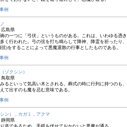
事例
ノ
年 広島県
祷の一つに「弓伏」というものがある。これは、いわゆる憑き
多く行われた。弓の弦を打ち鳴らして降神、降霊を祈ったり、
鳴弦)をすることによって悪魔退散の行事としたものである。
事例
（ゾクシン）
年 鳥取県
みるといって気高い木とされる。葬式の時に行列に持つのも、
えて出すのも魔を忌む意味である。
事例
シン），カガミ，アクマ
年 静岡県
り道であるため、手鏡を伏せておかないと悪魔が通る。