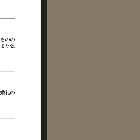
ものの
また弦
婚礼の