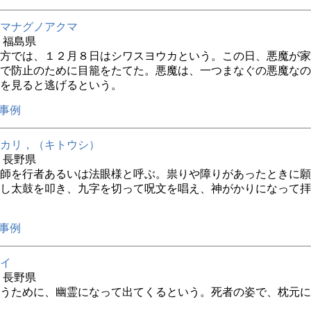
マナグノアクマ
年 福島県
方では、１２月８日はシワスヨウカという。この日、悪魔が家
で防止のために目籠をたてた。悪魔は、一つまなぐの悪魔なの
を見ると逃げるという。
事例
カリ，（キトウシ）
年 長野県
師を行者あるいは法眼様と呼ぶ。祟りや障りがあったときに願
し太鼓を叩き、九字を切って呪文を唱え、神がかりになって拝
事例
イ
年 長野県
うために、幽霊になって出てくるという。死者の姿で、枕元に