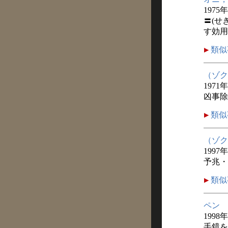
1975年
〓(せ
す効用
類似
（ゾク
1971
凶事除
類似
（ゾク
1997
予兆・
類似
ペン
1998
手鏡を