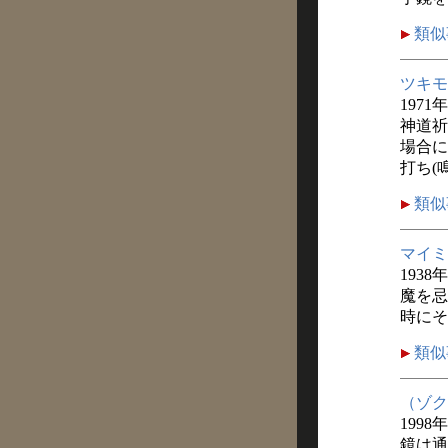
類似
ツキモ
1971
神道祈
場合に
打ち(
類似
マイミ
1938
魔を忌
時にそ
類似
（ゾク
1998
鏡は通