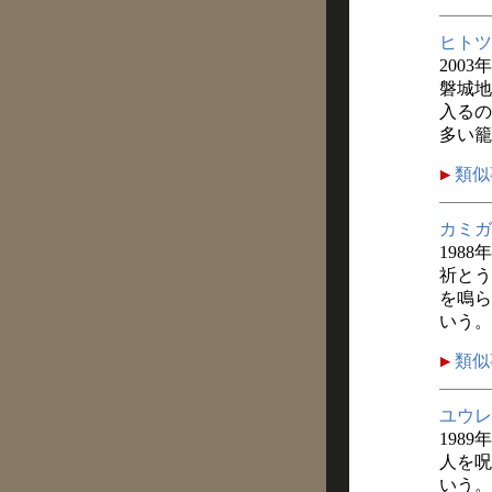
ヒトツ
2003
磐城地
入るの
多い籠
類似
カミガ
1988
祈とう
を鳴ら
いう。
類似
ユウレ
1989
人を呪
いう。