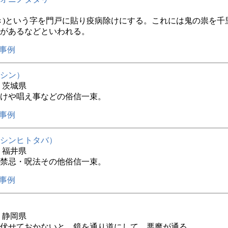
き)という字を門戸に貼り疫病除けにする。これには鬼の祟を千
があるなどといわれる。
事例
シン）
年 茨城県
けや唱え事などの俗信一束。
事例
シンヒトタバ）
年 福井県
禁忌・呪法その他俗信一束。
事例
年 静岡県
伏せておかないと、鏡を通り道にして、悪魔が通る。