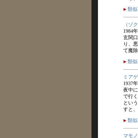
類似
（ゾク
1984
玄関口
り、悪
て魔除
類似
ミアゲ
1937
夜中に
で行く
という
すと、
類似
マモノ