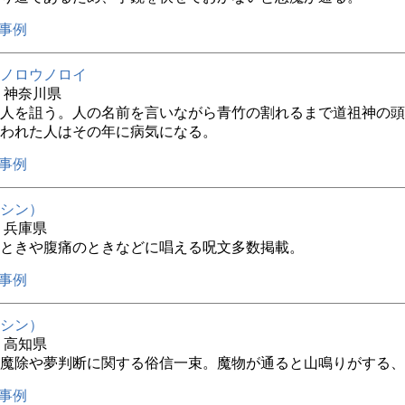
事例
ノロウノロイ
年 神奈川県
人を詛う。人の名前を言いながら青竹の割れるまで道祖神の頭
われた人はその年に病気になる。
事例
シン）
年 兵庫県
ときや腹痛のときなどに唱える呪文多数掲載。
事例
シン）
年 高知県
魔除や夢判断に関する俗信一束。魔物が通ると山鳴りがする、
事例