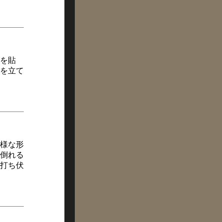
を貼
を立て
様な形
倒れる
打ち伏