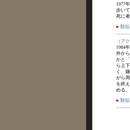
1977
歩いて
死に者
類似
（アク
1984
外から
かと「
ら上下
く、鎌
がら周
を終え
める。
類似