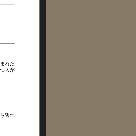
まれた
つ人が
ら逃れ