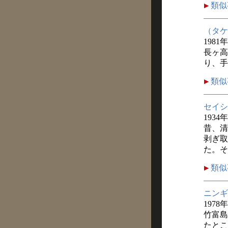
類似
（タケ
1981年
長ヶ高
り、手
類似
セイシ
1934
昔、清
剥ぎ取
た。そ
類似
ニンギ
1978
竹富島
たとこ