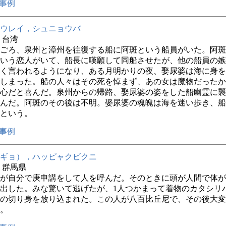
事例
ウレイ，シュニョウバ
年 台湾
0年ごろ、泉州と漳州を往復する船に阿斑という船員がいた。阿
いう恋人がいて、船長に嘆願して同船させたが、他の船員の嫉
く言われるようになり、ある月明かりの夜、娶尿婆は海に身を
しまった。船の人々はその死を悼まず、あの女は魔物だったか
心だと喜んだ。泉州からの帰路、娶尿婆の姿をした船幽霊に襲
んだ。阿斑のその後は不明。娶尿婆の魂魄は海を迷い歩き、船
という。
事例
ギョ），ハッピャクビクニ
年 群馬県
が自分で庚申講をして人を呼んだ。そのときに頭が人間で体が
出した。みな驚いて逃げたが、1人つかまって着物のカタシリ
の切り身を放り込まれた。この人が八百比丘尼で、その後大変
。