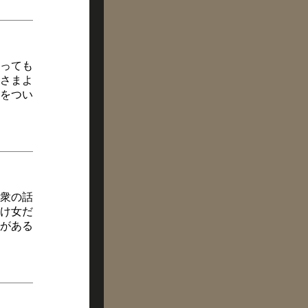
っても
さまよ
をつい
衆の話
け女だ
がある