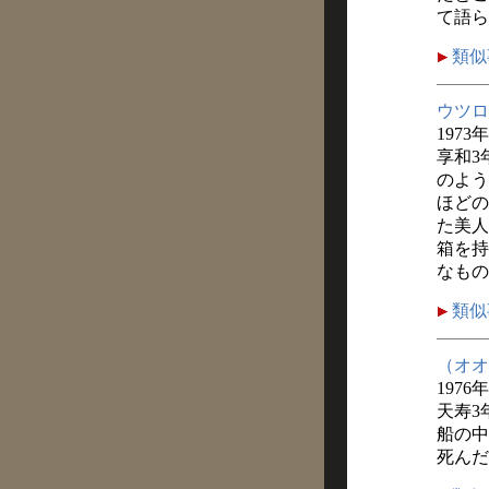
て語ら
類似
ウツロ
1973
享和3
のよう
ほどの
た美人
箱を持
なもの
類似
（オオ
1976
天寿3
船の中
死んだ