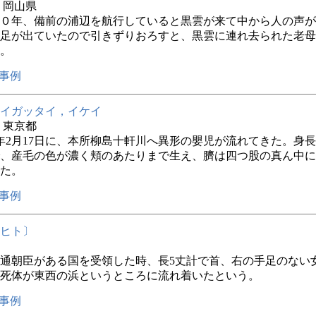
年 岡山県
０年、備前の浦辺を航行していると黒雲が来て中から人の声が
足が出ていたので引きずりおろすと、黒雲に連れ去られた老母
。
事例
イガッタイ，イケイ
年 東京都
年2月17日に、本所柳島十軒川へ異形の嬰児が流れてきた。身長
、産毛の色が濃く頬のあたりまで生え、臍は四つ股の真ん中に
た。
事例
ヒト〕
通朝臣がある国を受領した時、長5丈計で首、右の手足のない
死体が東西の浜というところに流れ着いたという。
事例