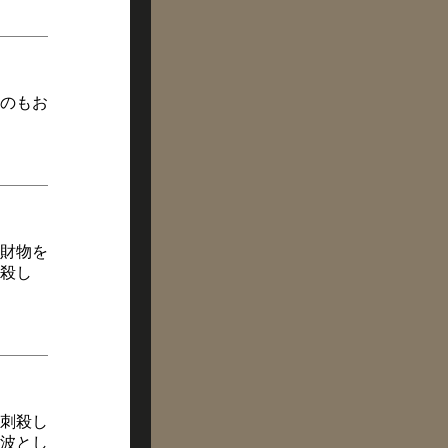
ものもお
財物を
殺し
刺殺し
波とし