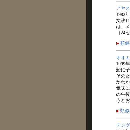
アヤス
1982
文政1
は、メ
（24
類似
オオキ
1999
船に子
その女
かわか
気味に
の午後
うとお
類似
テング