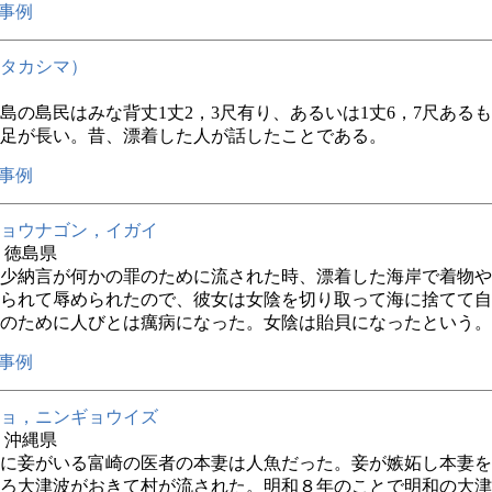
事例
タカシマ）
島の島民はみな背丈1丈2，3尺有り、あるいは1丈6，7尺ある
足が長い。昔、漂着した人が話したことである。
事例
ョウナゴン，イガイ
年 徳島県
少納言が何かの罪のために流された時、漂着した海岸で着物や
られて辱められたので、彼女は女陰を切り取って海に捨てて自
のために人びとは癘病になった。女陰は貽貝になったという。
事例
ョ，ニンギョウイズ
年 沖縄県
に妾がいる富崎の医者の本妻は人魚だった。妾が嫉妬し本妻を
ろ大津波がおきて村が流された。明和８年のことで明和の大津