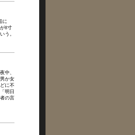
船に
が8寸
という。
夜中、
男か女
どに不
「明日
者の言