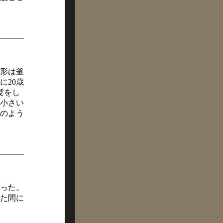
。形は釜
に20歳
髪をし
小さい
のよう
寄った。
た間に