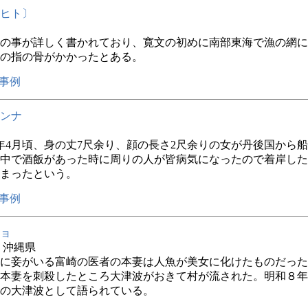
ヒト〕
の事が詳しく書かれており、寛文の初めに南部東海で漁の網に
の指の骨がかかったとある。
事例
ンナ
年4月頃、身の丈7尺余り、顔の長さ2尺余りの女が丹後国から
中で酒飯があった時に周りの人が皆病気になったので着岸した
まったという。
事例
ョ
年 沖縄県
に妾がいる富崎の医者の本妻は人魚が美女に化けたものだった
本妻を刺殺したところ大津波がおきて村が流された。明和８年
の大津波として語られている。