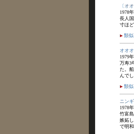
〔オオ
1978年
長人国
寸ほど
類似
オオオ
1979年
万寿3
た。船
んでし
類似
ニンギ
1978
竹富島
嫉妬し
で明和