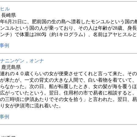
ヒル
年 長崎県
1年6月21日に、肥前国の生の島へ漂着したモンユルという国の
ンユルという国の人が乗っており、その人は年齢が28歳、身長
センチ）で体重は280匁（約1キログラム）、名前はアヤヒスル
事例
ナニンゲン，オンナ
年 鹿児島県
連れの４０歳くらいの女が便乗させてくれと言って来た。その
が来たが、一丈の背丈の大きな人間で、白い着物を着ていて、
らなかった。次の日、船が転覆したとき、女の髪が海を覆うほ
広がっていたという。翌日、住用村の市で易者に相談すると、
の三時頃に伊須あたりでその女を拾う」と言われた。翌日、易
り女が伊須湾に流れ着いた。
事例