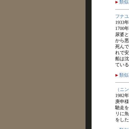
類似
フナユ
1933
170
尿婆と
から悪
死んで
れで安
船は沈
ている
類似
（ニン
1982
庚申様
馳走を
リに魚
をした