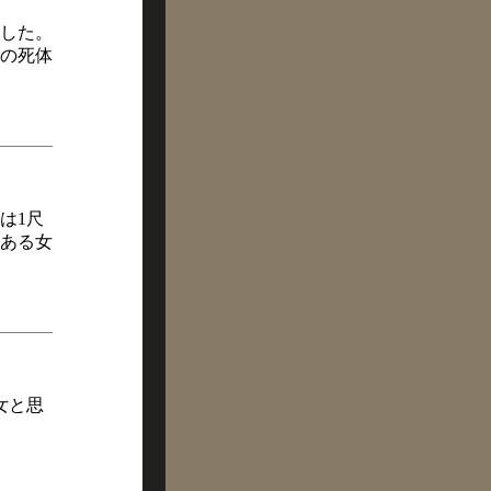
した。
の死体
は1尺
ある女
女と思