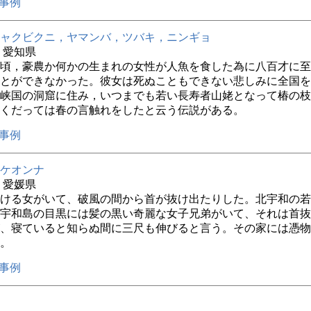
事例
ャクビクニ，ヤマンバ，ツバキ，ニンギョ
年 愛知県
頃，豪農か何かの生まれの女性が人魚を食した為に八百才に至
とができなかった。彼女は死ぬこともできない悲しみに全国を
峡国の洞窟に住み，いつまでも若い長寿者山姥となって椿の枝
くだっては春の言触れをしたと云う伝説がある。
事例
ケオンナ
年 愛媛県
ける女がいて、破風の間から首が抜け出たりした。北宇和の若
宇和島の目黒には髪の黒い奇麗な女子兄弟がいて、それは首抜
、寝ていると知らぬ間に三尺も伸びると言う。その家には憑物
。
事例