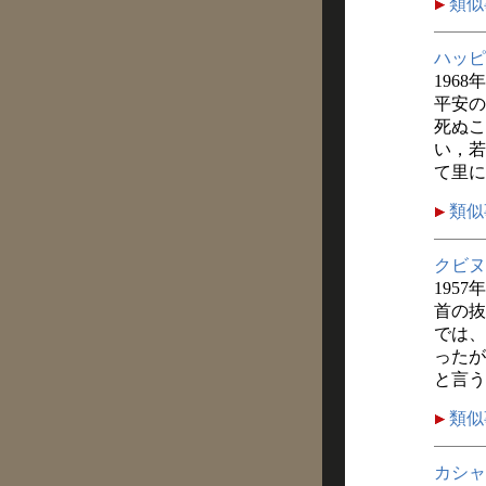
類似
ハッピ
1968
平安の
死ぬこ
い，若
て里に
類似
クビヌ
1957
首の抜
では、
ったが
と言う
類似
カシャ