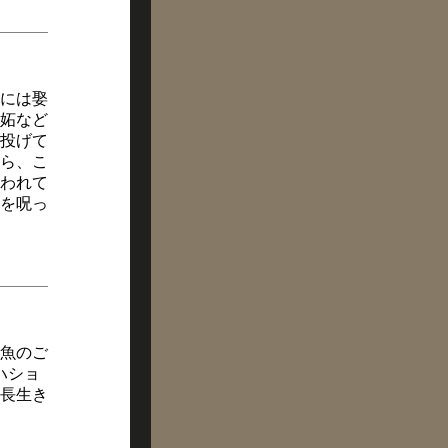
斑には娶
妬など
投げて
ら、こ
われて
を呪っ
魚のご
ハショ
長生き