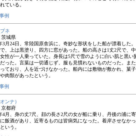
れている。
事例
ブネ
年 茨城県
年3月24日、常陸国原舎浜に、奇妙な形状をした船が漂着した
で、上は黒塗り、四方に窓があった。船の高さは1丈2尺で、中
女性が一人乗っていた。身長は5尺で雪のように白い肌と黒い
だった。言葉は一切通じず、服も見慣れないものだった。また
っており、人を近づけなかった。船内には敷物が敷かれ、菓子
や肉類があったという。
事例
オンナ）
年 京都府
年4月、身の丈7尺、顔の長さ2尺の女が船に乗り、丹後の浦に
に飯酒があり、近寄るものは皆病気になった。着岸させなかっ
という。