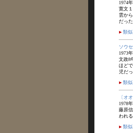
1974
寛文１
雲から
だった
類似
ソウセ
1973
文政8
ほどで
児だっ
類似
〔オオ
1978年
藤原信
われる
類似