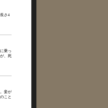
長さ4
船に乗っ
が、死
。妾が
のこと