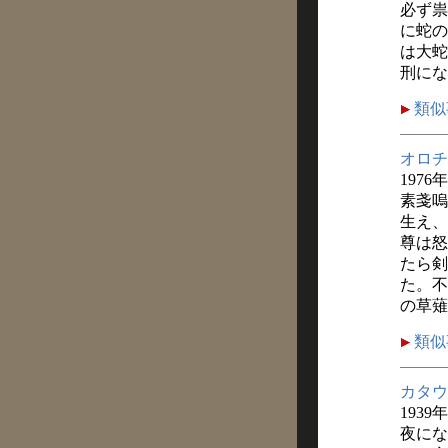
必ず祟
に蛇の
は大蛇
刑にな
類似
オロチ
1976
素戔嗚
生え、
尊は怒
たら剣
た。不
の草薙
類似
カタウ
1939
夜にな