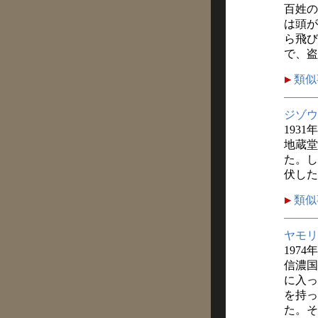
百姓の
は頭が
ら飛び
で、盗
類似
ジゾウ
1931
地蔵堂
た。し
伏した
類似
ヤモリ
1974
信濃国
に入っ
を持っ
た。そ