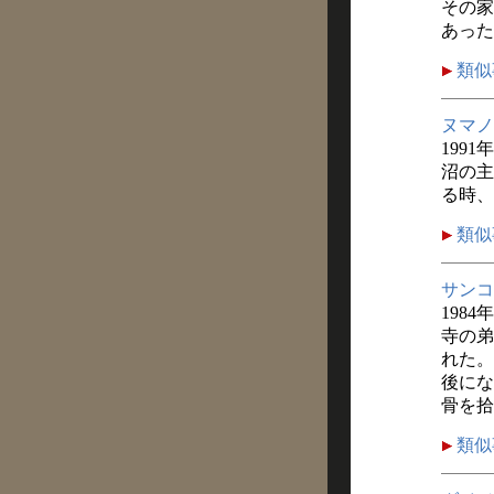
その家
あった
類似
ヌマノ
1991
沼の主
る時、
類似
サンコ
1984
寺の弟
れた。
後にな
骨を拾
類似