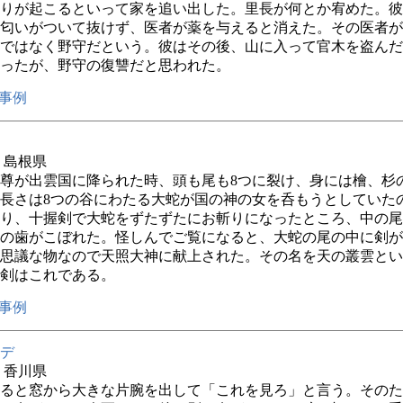
りが起こるといって家を追い出した。里長が何とか宥めた。彼
匂いがついて抜けず、医者が薬を与えると消えた。その医者が
ではなく野守だという。彼はその後、山に入って官木を盗んだ
ったが、野守の復讐だと思われた。
事例
年 島根県
尊が出雲国に降られた時、頭も尾も8つに裂け、身には檜、杉
長さは8つの谷にわたる大蛇が国の神の女を呑もうとしていた
り、十握剣で大蛇をずたずたにお斬りになったところ、中の尾
の歯がこぼれた。怪しんでご覧になると、大蛇の尾の中に剣が
思議な物なので天照大神に献上された。その名を天の叢雲とい
剣はこれである。
事例
デ
年 香川県
ると窓から大きな片腕を出して「これを見ろ」と言う。そのた