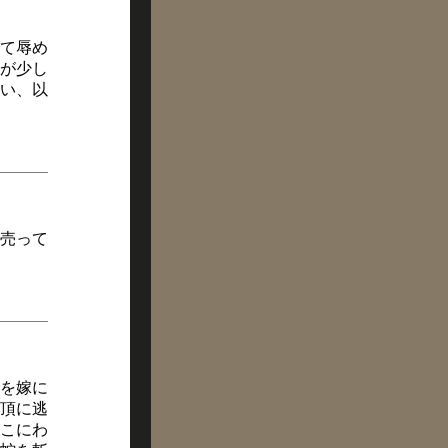
て辱め
が少し
い、以
売って
を嫁に
頂に逃
こにわ