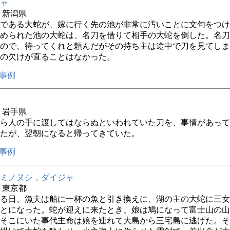
ャ
年 新潟県
である大蛇が、嫁に行く先の池が非常に汚いことに文句をつけ
められた池の大蛇は、名刀を借りて相手の大蛇を倒した。名刀
ので、待ってくれと頼んだがその持ち主は途中で刀を見てしま
の欠けが直ることはなかった。
事例
年 岩手県
ら人の手に渡してはならぬといわれていた刀を、事情があって
たが、翌朝になると帰ってきていた。
事例
ミノヌシ，ダイジャ
年 東京都
る日、漁夫は船に一杯の魚と引き換えに、湖の主の大蛇に三女
とになった。蛇が迎えに来たとき、娘は鳩になって富士山の山
そこにいた事代主命は娘を連れて大島から三宅島に逃げた。そ