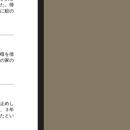
た。帰
に鮫の
様を借
の家の
止めし
、３年
たとい