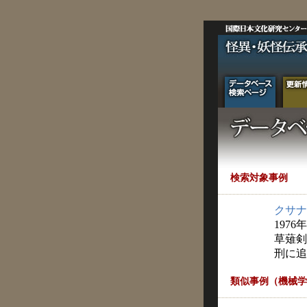
検索対象事例
クサナ
1976
草薙剣
刑に追
類似事例（機械学