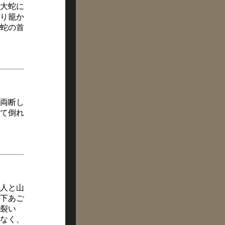
大蛇に
り籠か
蛇の首
両断し
て倒れ
人と山
下あご
裂い
なく、