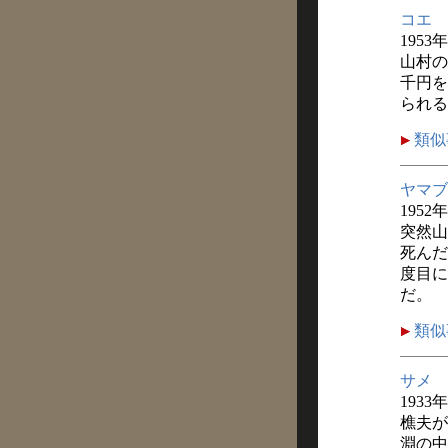
コエ
1953
山村の
千円を
られる
類似
ヤマブ
1952
突然山
死んだ
度目に
だ。
類似
サメ
1933
樵夫が
淵の中