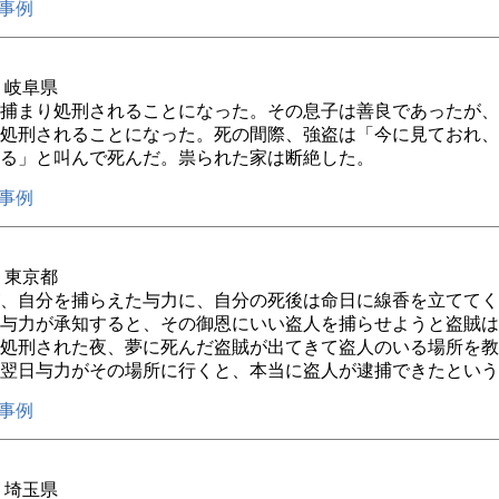
事例
年 岐阜県
捕まり処刑されることになった。その息子は善良であったが、
処刑されることになった。死の間際、強盗は「今に見ておれ、
る」と叫んで死んだ。祟られた家は断絶した。
事例
年 東京都
、自分を捕らえた与力に、自分の死後は命日に線香を立ててく
与力が承知すると、その御恩にいい盗人を捕らせようと盗賊は
処刑された夜、夢に死んだ盗賊が出てきて盗人のいる場所を教
翌日与力がその場所に行くと、本当に盗人が逮捕できたという
事例
年 埼玉県