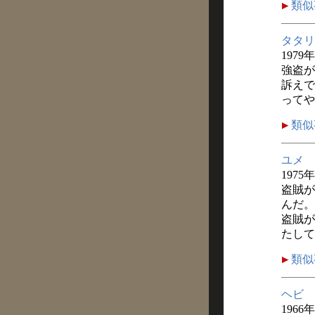
類似
タタリ
1979
強盗が
訴えで
ってや
類似
ユメ
1975
盗賊が
んだ。
盗賊が
たして
類似
ヘビ
1966