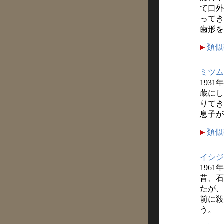
て口外
ってき
歯形を
類似
ミツム
1931
蔵にし
りてき
息子が
類似
イシジ
1961
昔、石
たが、
前に殺
う。