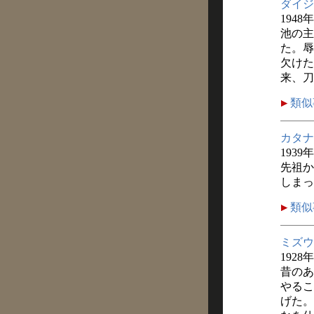
ダイジ
1948
池の主
た。辱
欠けた
来、刀
類似
カタナ
1939
先祖か
しまっ
類似
ミズウ
1928
昔のあ
やるこ
げた。