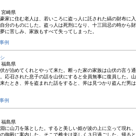
年 宮崎県
豪家に住む老人は、若いころに盗っ人に託された縞の財布に入
自分のものにした。盗っ人は死刑になり、十三回忌の時から財
夢に苦しみ、家族もすべて失ってしまった。
事例
シ
年 福島県
伏が泊めてくれとやって来た。断った家の家族は山伏の言う通
。応召された息子の話を山伏にすると全員無事に復員した。山
来たとき、斧を盗まれた話をすると、斧は見つかり盗んだ男は
事例
年 福島県
淵に山刀を落とした。すると美しい姫が波の上に立って現れ、
の御殿に案内した。そこで樵夫は楽しく３日過ごした。帰ると