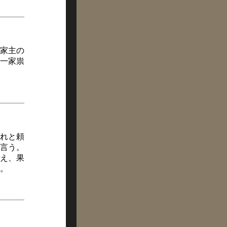
家主の
一家祟
れと頼
言う。
え、果
。