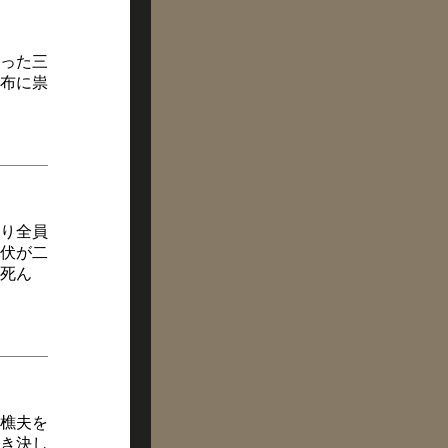
った三
布に祟
り全員
伏が二
死ん
樵夫を
き決し