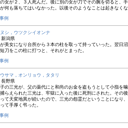
の女が２、３人死んだ。後に別の女が刀でその腕を切ると、手
が何も落ちてはいなかった。以後そのようなことは起きなくな
事例
ヌシ，ウツクシイオンナ
年 新潟県
が美女になり台所から３本の柱を取って持っていった。翌日沼
短刀をこの柱に打つと、それがとまった。
事例
ウサマ，オンリョウ，タタリ
年 長野県
子の三光が、父の薬代にと和尚のお金を盗もうとして小指を噛
捕らえられた三光は、牢獄に入った後に死刑にされた。その後
って天変地異が続いたので、三光の怨霊だということになり、
って手厚く弔った。
事例