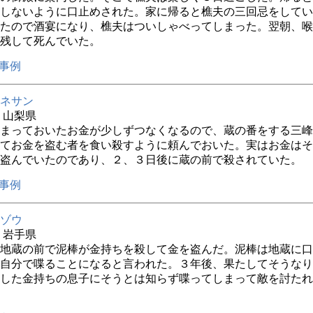
しないように口止めされた。家に帰ると樵夫の三回忌をしてい
たので酒宴になり、樵夫はついしゃべってしまった。翌朝、喉
残して死んでいた。
事例
ネサン
年 山梨県
まっておいたお金が少しずつなくなるので、蔵の番をする三峰
てお金を盗む者を食い殺すように頼んでおいた。実はお金はそ
盗んでいたのであり、２、３日後に蔵の前で殺されていた。
事例
ゾウ
年 岩手県
地蔵の前で泥棒が金持ちを殺して金を盗んだ。泥棒は地蔵に口
自分で喋ることになると言われた。３年後、果たしてそうなり
した金持ちの息子にそうとは知らず喋ってしまって敵を討たれ