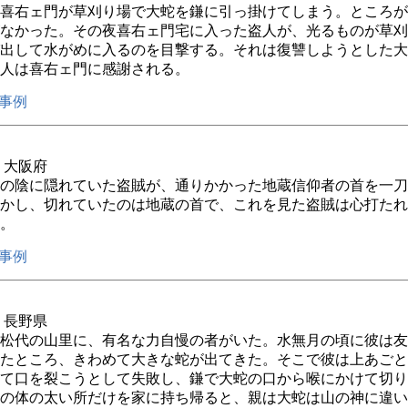
喜右ェ門が草刈り場で大蛇を鎌に引っ掛けてしまう。ところが
なかった。その夜喜右ェ門宅に入った盗人が、光るものが草刈
出して水がめに入るのを目撃する。それは復讐しようとした大
人は喜右ェ門に感謝される。
事例
年 大阪府
の陰に隠れていた盗賊が、通りかかった地蔵信仰者の首を一刀
かし、切れていたのは地蔵の首で、これを見た盗賊は心打たれ
。
事例
年 長野県
松代の山里に、有名な力自慢の者がいた。水無月の頃に彼は友
たところ、きわめて大きな蛇が出てきた。そこで彼は上あごと
て口を裂こうとして失敗し、鎌で大蛇の口から喉にかけて切り
の体の太い所だけを家に持ち帰ると、親は大蛇は山の神に違い