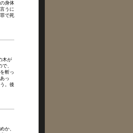
の身体
言うに
罪で死
の木が
ので、
を斬っ
あっ
う。後
めか、