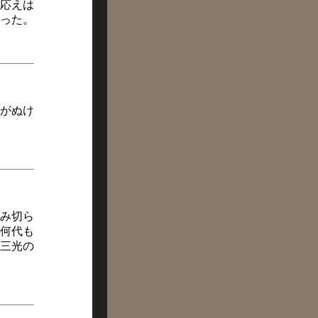
応えは
った。
がぬけ
み切ら
何代も
三光の