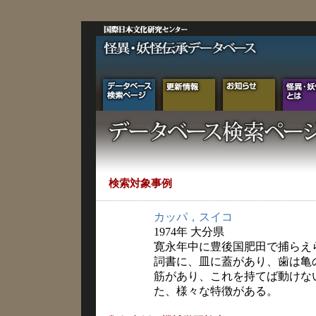
検索対象事例
カッパ，スイコ
1974年 大分県
寛永年中に豊後国肥田で捕らえ
詞書に、皿に蓋があり、歯は亀
筋があり、これを持てば動けな
た、様々な特徴がある。