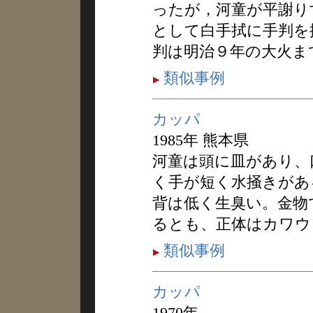
ったが，河童が平謝り
として白手拭に手判を
判は明治９年の大火ま
類似事例
カッパ
1985年 熊本県
河童は頭に皿があり、
く手が短く水掻きがあ
背は低く生臭い。金物
るとも、正体はカワウ
類似事例
カッパ
1970年