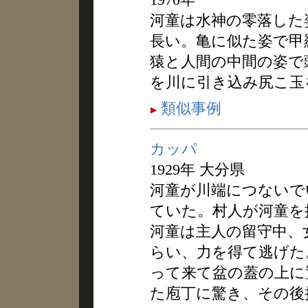
河童は水神の零落した
長い。亀に似た姿で甲
猿と人間の中間の姿で
を川に引き込み尻こ玉
類似事例
カッパ
1929年 大分県
河童が川端につないで
ていた。村人が河童を
河童は主人の留守中、
らい、力を得て逃げた
って来て盆の蓋の上に
た庖丁に驚き、その後