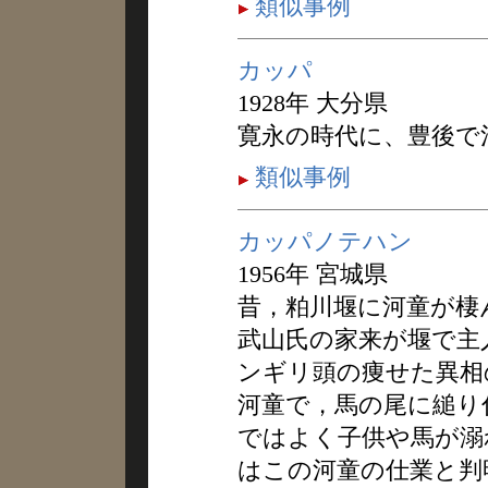
類似事例
カッパ
1928年 大分県
寛永の時代に、豊後で
類似事例
カッパノテハン
1956年 宮城県
昔，粕川堰に河童が棲
武山氏の家来が堰で主
ンギリ頭の痩せた異相
河童で，馬の尾に縋り
ではよく子供や馬が溺
はこの河童の仕業と判