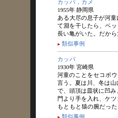
カッパ，カメ
1955年 静岡県
ある大尽の息子が河童
て淵を干したら、ベッ
長い亀がいた。だから
類似事例
カッパ
1930年 宮崎県
河童のことをセコボウ
言う。夏は川、冬は山
で、頭頂は皿状に凹み
門より手を入れ、ケツ
もともと猿の腕だった
類似事例