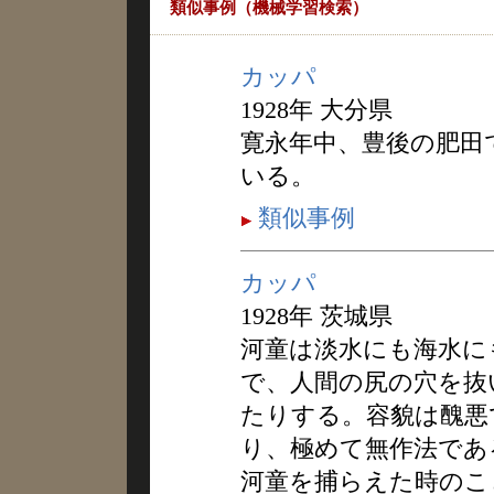
類似事例（機械学習検索）
カッパ
1928年 大分県
寛永年中、豊後の肥田
いる。
類似事例
カッパ
1928年 茨城県
河童は淡水にも海水に
で、人間の尻の穴を抜
たりする。容貌は醜悪
り、極めて無作法であ
河童を捕らえた時のこ