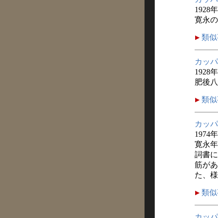
1928
寛永の
類似
カッパ
1928
肥後八
類似
カッパ
1974
寛永年
詞書に
筋があ
た、様
類似
カッパ