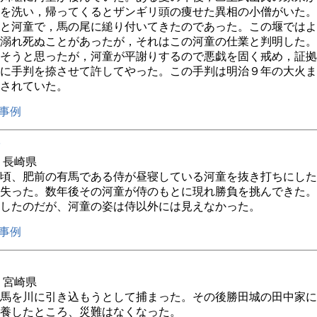
を洗い，帰ってくるとザンギリ頭の痩せた異相の小僧がいた。
と河童で，馬の尾に縋り付いてきたのであった。この堰ではよ
溺れ死ぬことがあったが，それはこの河童の仕業と判明した。
そうと思ったが，河童が平謝りするので悪戯を固く戒め，証拠
に手判を捺させて許してやった。この手判は明治９年の大火ま
されていた。
事例
年 長崎県
頃、肥前の有馬である侍が昼寝している河童を抜き打ちにした
失った。数年後その河童が侍のもとに現れ勝負を挑んできた。
したのだが、河童の姿は侍以外には見えなかった。
事例
年 宮崎県
馬を川に引き込もうとして捕まった。その後勝田城の田中家に
養したところ、災難はなくなった。