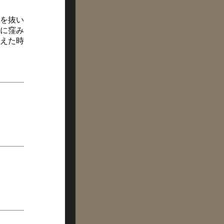
を抜い
に窪み
えた時