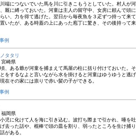
川端につないでいた馬を川に引きこもうとしていた。村人が河
、厩に縛っておいた。河童は主人の留守中、女房に頼んで頭に
らい、力を得て逃げた。翌日から毎夜魚を３疋ずつ持って来て
置いたが、ある時蓋の上にあった庖丁に驚き、その後持って来
事例
ノタタリ
年 宮崎県
頃、ある爺が河童を捕まえて馬屋の柱に括り付けておいた。そ
とをするなよと言いながら水を掛けると河童はゆうゆうと逃げ
現在その家には祟りで赤い髪の子ができる。
事例
年 福岡県
小児に化けて人を海に引き込む。波打ち際まで引かれ、唾を吐
げ去った話や、棍棒で頭の皿を割り、弱ったところを生け捕り
話がある。