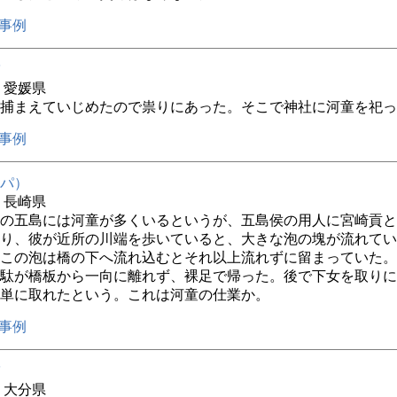
事例
年 愛媛県
捕まえていじめたので祟りにあった。そこで神社に河童を祀っ
事例
パ）
年 長崎県
の五島には河童が多くいるというが、五島侯の用人に宮崎貢と
り、彼が近所の川端を歩いていると、大きな泡の塊が流れてい
この泡は橋の下へ流れ込むとそれ以上流れずに留まっていた。
駄が橋板から一向に離れず、裸足で帰った。後で下女を取りに
単に取れたという。これは河童の仕業か。
事例
年 大分県