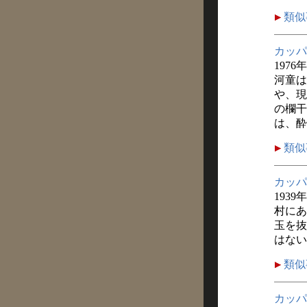
類似
カッパ
1976
河童は
や、現
の欄干
は、酔
類似
カッパ
1939
村にあ
玉を抜
はない
類似
カッパ