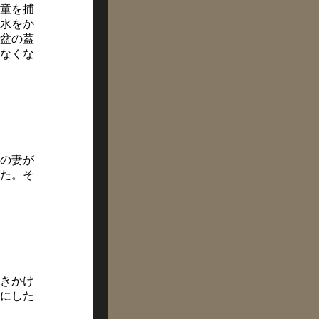
童を捕
水をか
盆の蓋
なくな
の妻が
た。そ
きかけ
にした