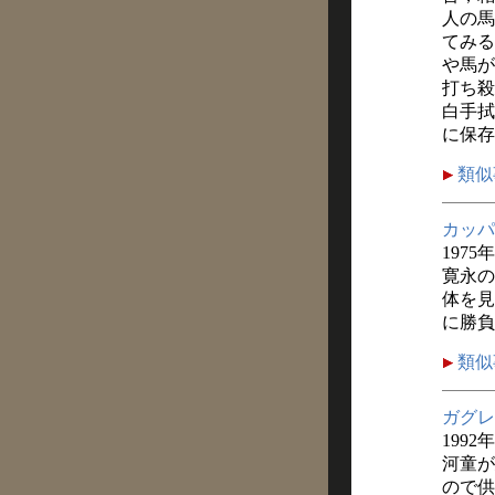
人の馬
てみる
や馬が
打ち殺
白手拭
に保存
類似
カッパ
1975
寛永の
体を見
に勝負
類似
ガグレ
1992
河童が
ので供