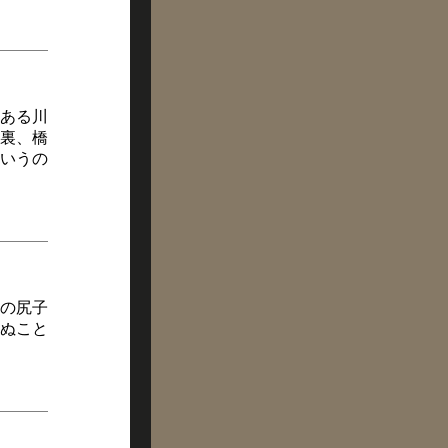
ある川
裏、橋
いうの
の尻子
ぬこと