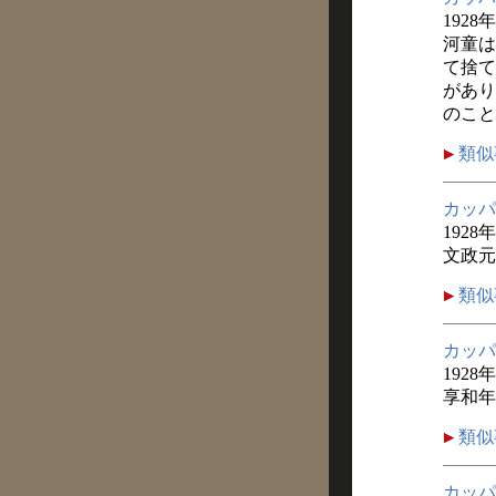
1928
河童は
て捨て
があり
のこと
類似
カッパ
1928
文政元
類似
カッパ
1928
享和年
類似
カッパ