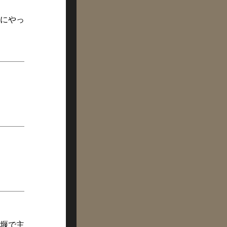
にやっ
堰で主