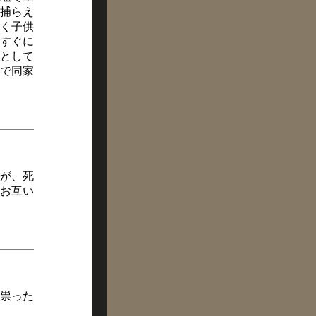
捕らえ
く子供
すぐに
として
で同家
が、死
お互い
祟った