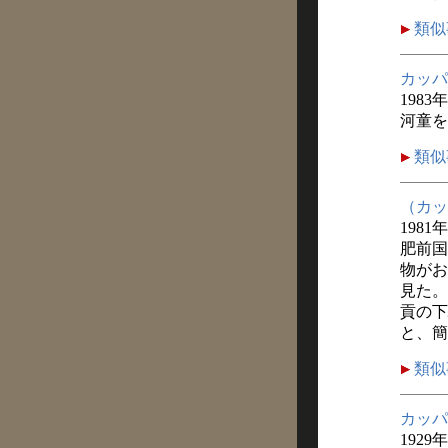
類似
カッパ
1983
河童を
類似
（カッ
1981
肥前国
物がお
見た。
貢の下
と、簡
類似
カッパ
1929