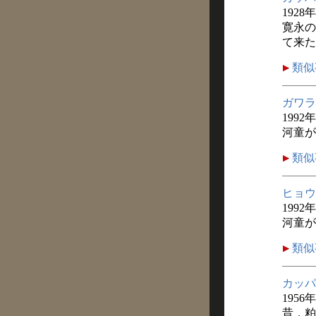
1928
寛永の
て来た
類似
ガワラ
1992
河童が
類似
ヒョウ
1992
河童が
類似
カッパ
1956
昔，粕