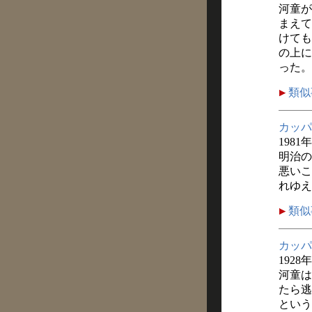
河童が
まえて
けても
の上に
った。
類似
カッパ
1981
明治の
悪いこ
れゆえ
類似
カッパ
1928
河童は
たら逃
という