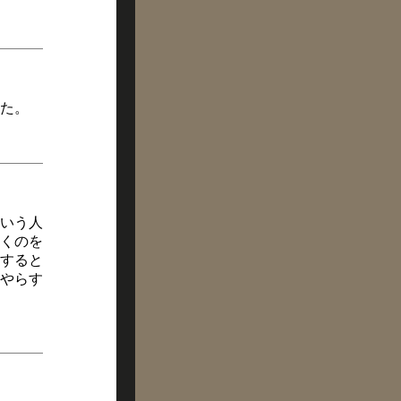
た。
いう人
くのを
すると
やらす