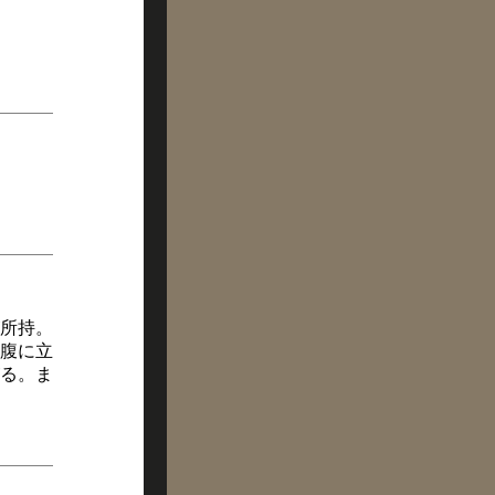
所持。
腹に立
る。ま