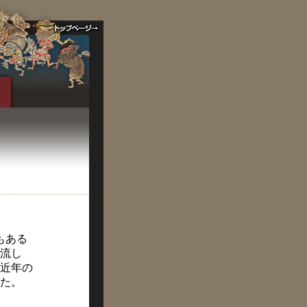
もある
流し
近年の
た。