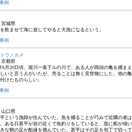
事例
年 宮城県
を飲ませて海に放してやると大漁になるという。
事例
トウノカメ
年 京都府
年6月20日頃、堀川一条下ルの川で、ある人が両頭の亀を捕ま
しいと言う人がいたが、売ることは無く見世物にした。他の亀
付けたものらしい。
事例
年 山口県
平という漁師が住んでいた。魚を捕ることが巧みで近隣の者は
。ある日甚平が岩の近くで魚釣りをしていると、急に船が傾い
きな蛸の足が船縁を掴んでいた。甚平はその足を包丁で切って