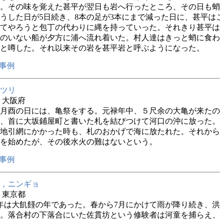
。その味を覚えた甚平が翌日も岩へ行ったところ、その日も蛸
うした日が5日続き、8本の足が3本にまで減った日に、甚平は
てやろうと包丁の代わりに縄を持っていった。それきり甚平は
のいない船が夕方に浦へ流れ着いた。村人達はきっと蛸に食わ
と噂した。それ以来その岩を甚平岩と呼ぶようになった。
事例
ツリ
年 大阪府
月酉の日には、亀祭をする。元禄年中、５尺余の大亀が来たの
、首に大坂鋪屋町と書いた札を結びつけて河口の沖に放った。
地引網にかかった時も、札のおかげで海に放たれた。それから
を始めたが、その後水火の難はないという。
事例
，ニンギョ
年 東京都
年は大飢饉の年であった。春から7月にかけて雨が降り続き、
。落合村の下落合にいた佐貫坊という修験者は河童を捕らえ、