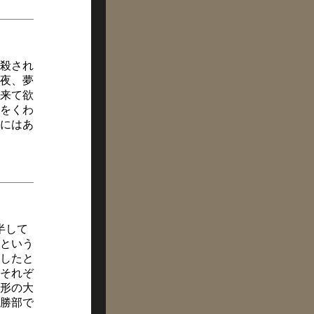
れ殺され
夜、夢
来て欲
をくわ
にはあ
半して
という
したと
それぞ
形の大
勝部で