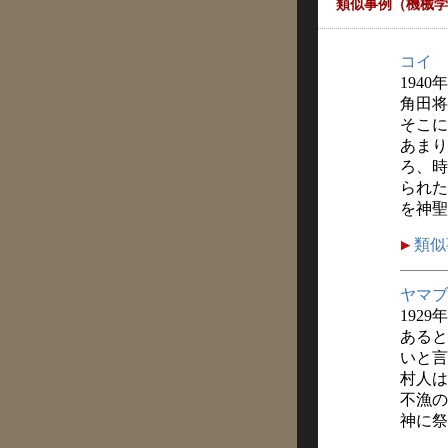
類似事例（機械学
コイ
1940
角田将
そこに
あまり
ろ、時
られた
を神聖
類似
ヤマブ
1929
あると
いと言
村人は
不漁の
神に祭