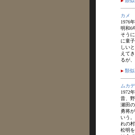
類似
カメ
1976
明和6
そうに
に童子
しいと
えてき
るが、
類似
ムカデ
1972
昔、野
瀬田の
勇将が
いう。
れの村
松明を