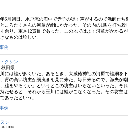
年6月朔日、水戸流の海中で赤子の鳴く声がするので漁師たち
ところたくさんの河童が網にかかった。その内の1匹を打ち殺
5寸余り、重さ12貫目であった。この地ではよく河童がかかる
きなものは珍しい。
事例
トクシン
年 秋田県
川には鮭が多くいた。あるとき、大威徳神社の河原で鮭網を下
、背の高い坊主が網曳きを見に来た。毎日来るので、漁夫が嘲
、鮭をやろうか」というとこの坊主はいらないといった。それ
持たせると、それから玉川には鮭がこなくなった。その坊主は
であったという。
事例
ヌシ