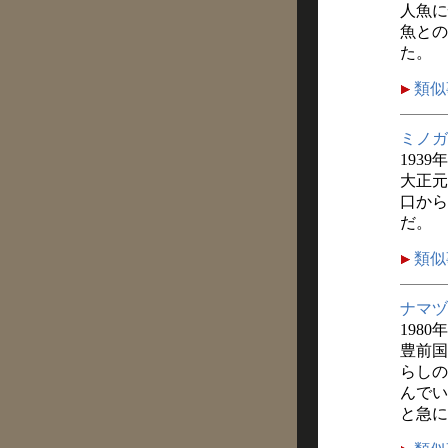
人魚に
魚との
た。
類似
ミノガ
1939
大正元
口から
だ。
類似
ナマヅ
1980年
豊前国
らしの
んでい
と急に