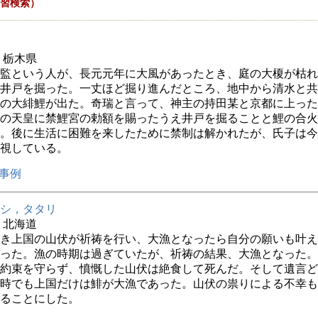
習検索）
年 栃木県
監という人が、長元元年に大風があったとき、庭の大榎が枯れ
井戸を掘った。一丈ほど掘り進んだところ、地中から清水と共
の大緋鯉が出た。奇瑞と言って、神主の持田某と京都に上った
の天皇に禁鯉宮の勅額を賜ったうえ井戸を掘ることと鯉の合火
。後に生活に困難を来したために禁制は解かれたが、氏子は今
視している。
事例
シ，タタリ
年 北海道
き上国の山伏が祈祷を行い、大漁となったら自分の願いも叶え
った。漁の時期は過ぎていたが、祈祷の結果、大漁となった。
約束を守らず、憤慨した山伏は絶食して死んだ。そして遺言ど
時でも上国だけは鯡が大漁であった。山伏の祟りによる不幸も
ることにした。