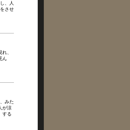
し、人
をさせ
現れ、
死ん
、みた
人が涼
。する