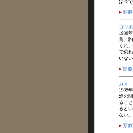
は今で
類似
コウボ
1938
昔、駒
くれ」
で束ね
いない
類似
カメ
1985
漁の間
ること
るとい
ない。
類似