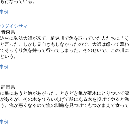
も行なっている。
事例
ウダイシサマ
年 青森県
込村に弘法大師が来て、駒込川で魚を取っていた人たちに「そ
と言った。しかし見向きもしなかったので、大師は怒って葦わ
てそっくり魚を持って行ってしまった。そのせいで、この川に
という。
事例
年 静岡県
に亀にあうと漁があがった。ときどき亀が流木にとりついて漂
があるが、その木をひろいあげて船にある木を投げてやると漁
う。漁が悪くなるので漁の間亀を見つけてもつかまえて食って
事例