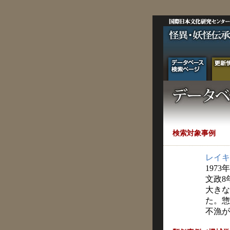
検索対象事例
レイキ
1973
文政8
大きな
た。惣
不漁が