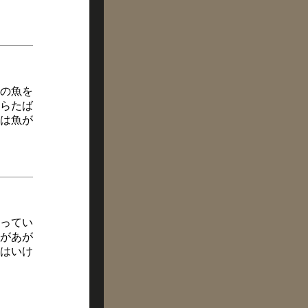
の魚を
らたば
は魚が
ってい
があが
はいけ