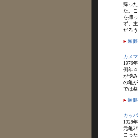
帰った
た。こ
を捕っ
ず、主
だろう
類似
カメマ
1976
例年４
が憐み
の亀が
では祭
類似
カッパ
1928
元亀2
こった