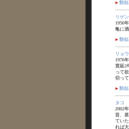
類似
リゲン
1956
亀に酒
類似
リョウ
1976
寛延2
って欲
切って
類似
タコ
2002
昔、甚
ていた
れば大