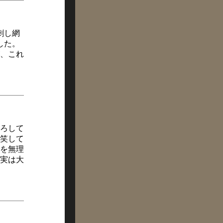
刺し網
した。
が、これ
ろして
笑して
を無理
実は大