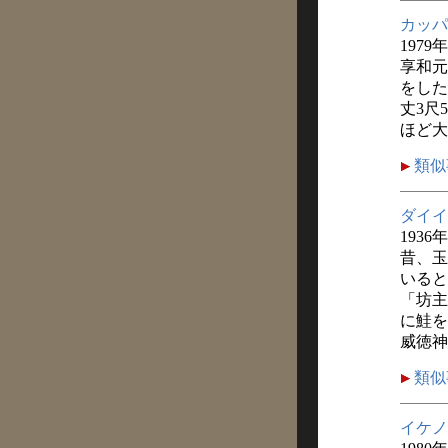
カッパ
1979年
享和元
をした
丈3尺
ほど大
類似
ダイイ
1936
昔、玉
いると
「坊主
に鮭を
威徳神
類似
イケノ