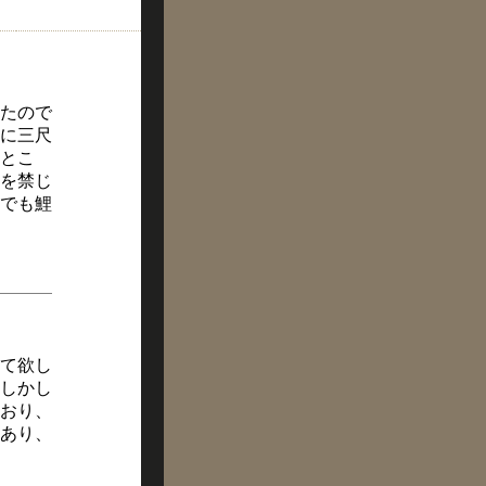
たので
に三尺
とこ
を禁じ
でも鯉
て欲し
しかし
おり、
あり、