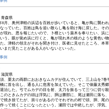
事例
年 青森県
年8月、奥州津軽の浜辺を百姓が歩いていると、亀が鳥に襲わ
なっていた。百姓は鳥を追い散らし亀を助け海に戻した。その
が現れ、恩を報じたいので、卜檀という薬木を奉りたい、浜に
いう。眼が覚め浜に行くと、亀が現れ木の枝のような黄色い物
た。津軽の領主がそれを聞き付け、医者に見せたところ、本草
いまだ見たことがある人がいないといった。
事例
年 滋賀県
須、栗太の両群におおきなムカデが住んでいて、三上山を7巻
橋に首を出し、通る人に危害を加えていた。そこで俵藤太秀郷
退治した。弓でムカデの目を射、太刀を振るって三つに切り殺
このときムカデの頭は浮気に、胴は勝部に、尾は瀬田に落ち、
で焼き捨てたが、祟りがあるのでそれぞれの村で頭、胴、尾の
作って焼くことになったという。瀬田では中絶したが、浮気、