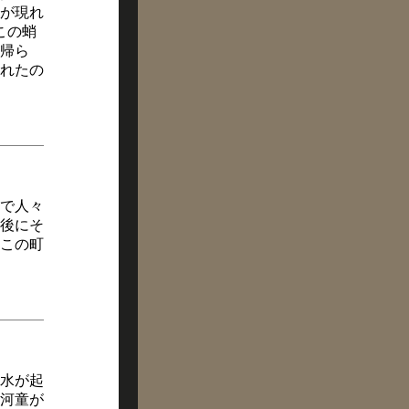
が現れ
この蛸
帰ら
れたの
で人々
後にそ
この町
洪水が起
河童が