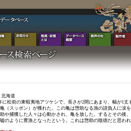
年 北海道
年に松前の東蝦夷地アツケシで、長さが2間にあまり、幅が1丈
亀（スッポン）が獲れた。この亀は惣助なる漁の請負人に涙を
助や捕獲した人々は心動かされ、亀を放した。するとその後、
嘘のように豊漁となったという。これは惣助の陰徳だと思われ