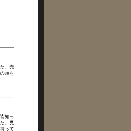
えた。売
の頭を
皆知っ
た。見
持って