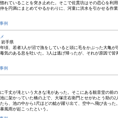
惚れていることを突き止めた。そこで佐貫坊はその恋心を利用
仲を円満にまとめてやるかわりに、河童に洪水を引かせる作業
事例
メ
年 岩手県
年頃、若者3人が沼で漁をしていると頭に毛をかぶった大亀が
毒気のある息を吐いた。3人は逃げ帰ったが、それが原因で皆
事例
に千丈が滝という大きな滝があった。そこにある観音堂の前の
池に架かっていた橋の上で、大塚庄右衛門とせがわとう助の2
たら、池の中から1尺ほどの鯰が躍り出て、空中へ飛び去った
暴風雨が起こったという。