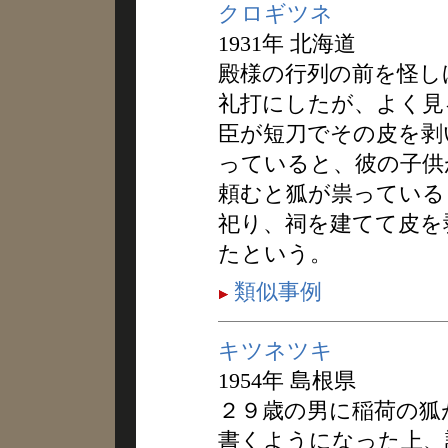
クロギツネ
1931年 北海道
殿様の行列の前を怪し
礼打にしたが、よく見
臣が短刀でその皮を剥
っていると、彼の子供
頼むと狐が祟っている
祀り、祠を建てて皮を
たという。
類似事例
キツネツキ
1954年 島根県
２９歳の男に稲荷の狐
書くようになった上、