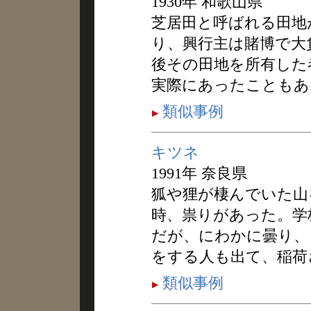
1930年 和歌山県
芝居田と呼ばれる田地
り、興行主は賭博で大
後その田地を所有した
実際にあったこともあ
類似事例
キツネ
1991年 奈良県
狐や狸が棲んでいた山
時、祟りがあった。学
だが、にわかに曇り、
をする人も出て、稲荷
類似事例