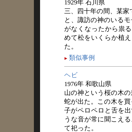
1929年 石川県
三、四十年の間、某家
と、諏訪の神のいるモ
がなくなったから祟る
めて松をいくらか植え
た。
類似事例
ヘビ
1976年 和歌山県
山の神という桜の木の
蛇が出た。この木を買
子がペロペロと舌を出
うな音が常に聞こえる
て祀った。