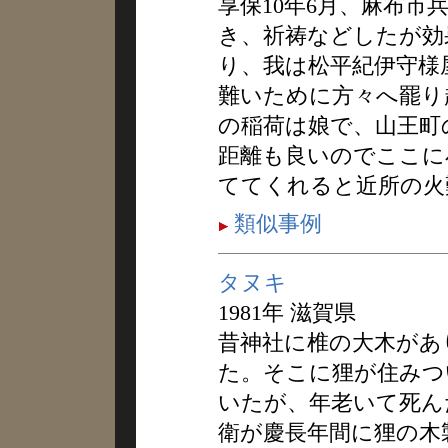
享保10年6月、麻布
き、祈祷などしたが効
り、我は松平紀伊守様
難いために方々へ罷り
の稲荷は娘で、山王町
距離も良いのでここに
ててくれると近所の火
類似事例
タヌキ
1981年 滋賀県
昔神社に椎の大木があ
た。そこに狸が住みつ
いたが、年老いて死ん
衛が慶長年間に狸の木