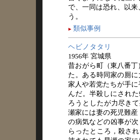
で、一同は恐れ、以来
う。
類似事例
ヘビノタタリ
1956年 宮城県
昔おがら町（東八番丁
た。ある時同家の厠に
家人や若党たちが手に
んだ。半殺しにされた
ろうとしたが力尽きて
瀬家には妻の死児難産
の病気などの凶事が次
らったところ，殺され