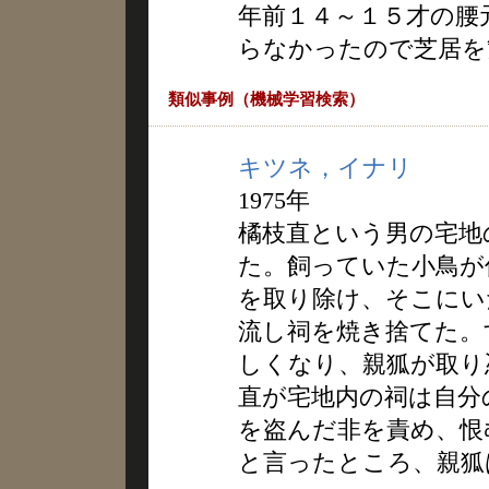
年前１４～１５才の腰
らなかったので芝居を
類似事例（機械学習検索）
キツネ，イナリ
1975年
橘枝直という男の宅地
た。飼っていた小鳥が
を取り除け、そこにい
流し祠を焼き捨てた。
しくなり、親狐が取り
直が宅地内の祠は自分
を盗んだ非を責め、恨
と言ったところ、親狐