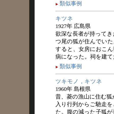
類似事例
キツネ
1927年 広島県
欲深な長者が持ってき
つ尾の狐が住んでいた
すると、女房におこん
病になった。祠を建て
類似事例
ツキモノ，キツネ
1960年 島根県
昔、菱の漁山に住む狐
入り行列からご馳走を
た。腹の減った子狐が