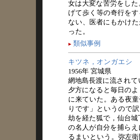
女は大変な苦労をした
げて歩く等の奇行をす
ない、医者にもかけた
った。
類似事例
キツネ，オンガエシ
1956年 宮城県
網地島長渡に流されて
夕方になると毎日のよ
に来ていた。ある夜童
りです」というので訳
劫を経た狐で，仙台城
の名人が自分を捕らえ
るまいという。弥左衛