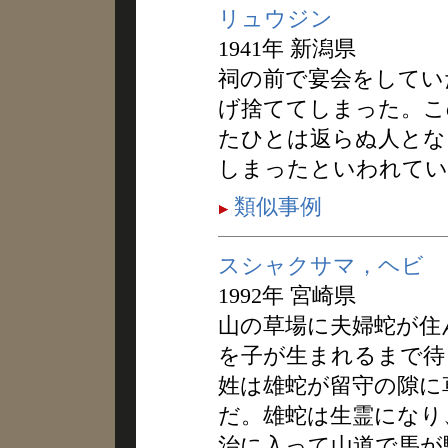
リュウジン
1941年 新潟県
祠の前で宴会をしてい
げ捨ててしまった。こ
たひとは返らぬ人とな
しまったといわれてい
類似事例
スシャクサマ，ヘビ
1992年 宮崎県
山の草場に夫婦蛇が住
を子が生まれるまで待
姓は雄蛇が留守の隙に
だ。雄蛇は生霊になり
治に入って山道で馬が