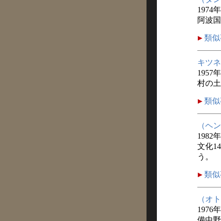
1974
阿波国
類似
キツネ
1957
村の土
類似
（ヘン
1982
文化1
う。
類似
（オト
1976
備中野