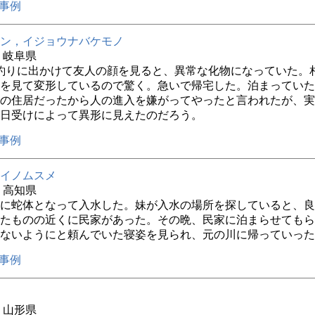
事例
ン，イジョウナバケモノ
年 岐阜県
釣りに出かけて友人の顔を見ると、異常な化物になっていた。
を見て変形しているので驚く。急いで帰宅した。泊まっていた
の住居だったから人の進入を嫌がってやったと言われたが、実
日受けによって異形に見えたのだろう。
事例
イノムスメ
年 高知県
に蛇体となって入水した。妹が入水の場所を探していると、良
たものの近くに民家があった。その晩、民家に泊まらせてもら
ないようにと頼んでいた寝姿を見られ、元の川に帰っていった
事例
年 山形県