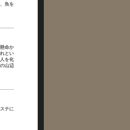
、魚を
懸命か
れとい
人を化
の山辺
ステに