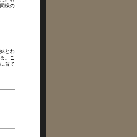
同様の
妹とわ
ある。こ
に育て