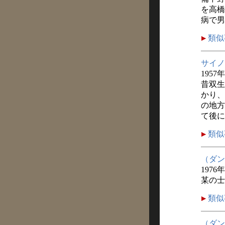
を高橋
病で男
類似
サイノ
1957
昔双生
かり、
の地方
て後に
類似
（ダン
1976
某の士
類似
（ダン