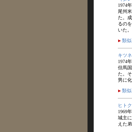
1974
尾州米
た。成
るのを
いた。
類似
キツネ
1974
但馬国
た。そ
男に化
類似
ヒトク
1969
城主に
えた弟