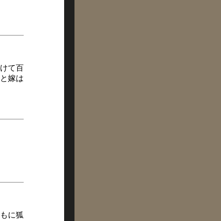
けて百
と嫁は
もに狐