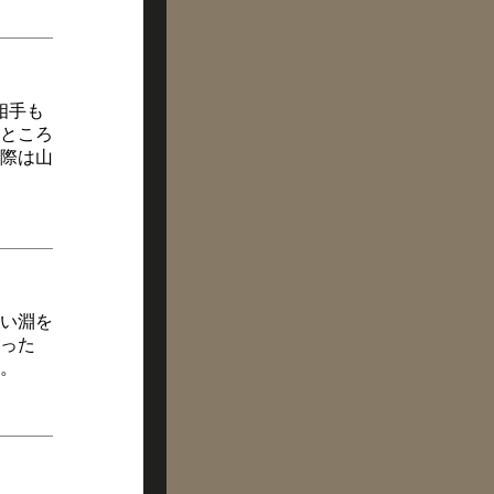
相手も
ところ
際は山
い淵を
った
。