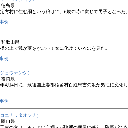
年 徳島県
定方村に住む綱という娘は15、6歳の時に変じて男子となった
事例
年 和歌山県
橋の上で狐が藻をかぶって女に化けているのを見た。
事例
ジョウナンシ）
年 福岡県
4年4月4日に、筑後国上妻郡稲留村百姓忠吉の娘が男性に変化
事例
コニナッタオンナ）
年 岡山県
形村の文（ふみ）という婦人が陰部の病気に罹り、陰茎ができ