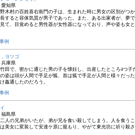
年 愛知県
野木村の百姓喜右衛門の子は、生まれた時に男女の区別がつか
長すると容体気質が男子であった。また、ある出家者が、夢で
見て、目覚めると男性器が女性器になっており、声や姿も女と
事例
，ヨツゴ
年 兵庫県
竹田で、密かに通じた男の子を懐妊し、出産したところ4つ子
の姿は頭が人間で手足が狐、首は狐で手足が人間と様々だった
け姦通したのだろう。
事例
イ
年 福島県
二人の兄弟がいたが、弟が兄を食い殺してしまう。人を食うこ
は美女に変装して安達ケ原に籠もり、やがて東光坊に祈り殺さ