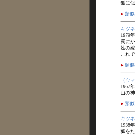
狐に似
類似
キツネ
1979
罠にか
姓の嫁
これで
類似
（ウマ
1967
山の神
類似
キツネ
1938
狐をた