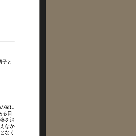
男子と
の家に
ある日
姿を消
えなか
となく