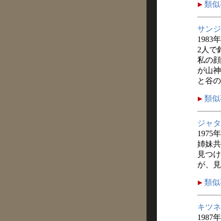
類似
サンジ
1983
2人で
私の顔
が山神
と谷の
類似
ジャタ
1975
姉妹共
見つけ
が、見
類似
キツネ
1987