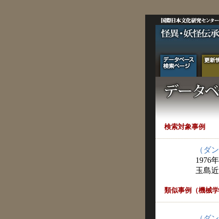
検索対象事例
（ダン
1976
玉島近
類似事例（機械学
（ダン