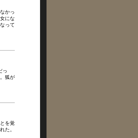
なかっ
女にな
なって
だっ
。狐が
とを覚
れた。