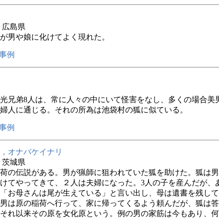
年 広島県
が男や娘に化けてよく現れた。
事例
光兄弟8人は、常に人々の中にいて怪害をなし、多くの場合美
婦人に通じる。それの所為は池袋村の狐に似ている。
事例
，オナバケイナリ
年 茨城県
荷の伝説がある。男が猟師に狙われていた狐を助けた。狐は男
けてやってきて、２人は夫婦になった。3人の子を産んだが、
「お母さんは尾が生えている」と言い出し、母は遺書を残して
男は原の稲荷へ行って、家に帰ってくるよう頼んだが、狐は答
それ以来その原を女化原という。例の男の家筋は今もあり、何