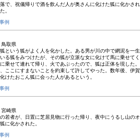
落で、祝儀帰りで酒を飲んだ人が奥さんに化けた狐に化かされ
た。
事例
年 鳥取県
狐という狐がよく人を化かした。ある男が川の中で網泥を一生
いる狐をみつけたが、その狐が立派な女に化けて馬に乗せてく
に乗せて連れて帰り、火であぶったので、狐は正体を現した。
、ここにすまないことを約束して許してやった。数年後、伊賀
化けたおこん狐に会った人があるという。
事例
年 宮崎県
の若者が、日置に芝居見物に行った帰り、夜中にうるし山のオ
狐に化かされた。
事例