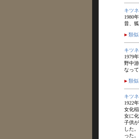
キツネ
1980
昔、狐
類似
キツネ
1979年
野中游
なって
類似
キツネ
1922
女化稲
女に化
子供が
した。
った。