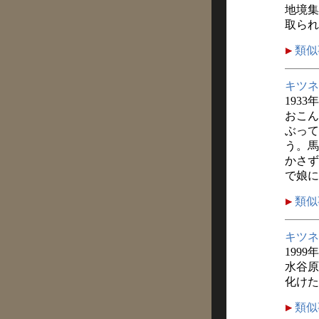
地境集
取られ
類似
キツネ
1933
おこん
ぶって
う。馬
かさず
で娘に
類似
キツネ
1999
水谷原
化けた
類似