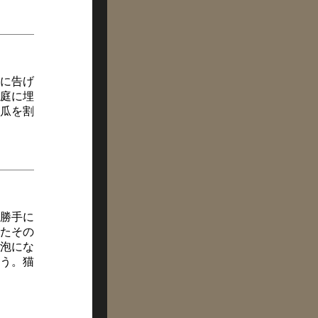
に告げ
庭に埋
瓜を割
勝手に
たその
泡にな
う。猫