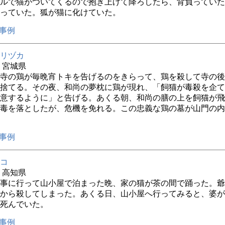
ルで猫がついてくるので抱き上げて降ろしたら、背負っていた
っていた。狐が猫に化けていた。
事例
リヅカ
年 宮城県
寺の鶏が毎晩宵トキを告げるのをきらって、鶏を殺して寺の後
捨てる。その夜、和尚の夢枕に鶏が現れ、「飼猫が毒殺を企て
意するように」と告げる。あくる朝、和尚の膳の上を飼猫が飛
毒を落としたが、危機を免れる。この忠義な鶏の墓が山門の内
事例
コ
年 高知県
事に行って山小屋で泊まった晩、家の猫が茶の間で踊った。爺
から殺してしまった。あくる日、山小屋へ行ってみると、婆が
死んでいた。
事例