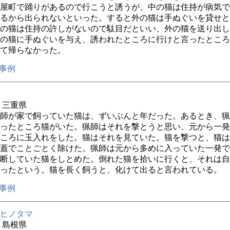
屋町で踊りがあるので行こうと誘うが、中の猫は住持が病気で
るから出られないといった。すると外の猫は手ぬぐいを貸せと
の猫は住持の許しがないので駄目だといい、外の猫を送り出し
の猫に手ぬぐいを与え、誘われたところに行けと言ったところ
て帰らなかった。
事例
年 三重県
師が家で飼っていた猫は、ずいぶんと年だった。あるとき、猟
ったところ猫がいた。猟師はそれを撃とうと思い、元から一発
ころに玉入れをした。猫はそれを見ていた。猫を撃つと、猫は
蓋でことごとく除けた。猟師は元から多めに入っていた一発で
断していた猫をしとめた。倒れた猫を拾いに行くと、それは自
ったという。猫を長く飼うと、化けて出ると言われている。
事例
ヒノタマ
年 島根県