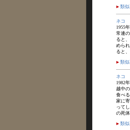
類似
ネコ
1955
常連の
ると、
められ
ると、
類似
ネコ
1982
越中の
食べる
家に寄
ってし
の死体
類似