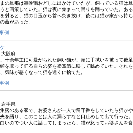
まの旦那は毎晩鴨おどしに出かけていたが、飼っている猫は旦
うと画策していた。猫は夜に集まって踊りを踊っていた。ある
を射ると、猫の目玉から首へ突き抜け、後には猫が家から持ち
の蓋があった。
事例
ケ
年 大阪府
、十余年主に可愛がられた飼い猫が、頭に手拭いを被って後足
頭を取って踊る自らの姿を塗箪笥に映して眺めていた。それを
、気味が悪くなって猫を遠くに捨てた。
事例
年 岩手県
集落のある家で、お婆さんが一人で留守番をしていたら猫がや
夫を語り、このことは人に漏らすなと口止めして出て行った。
白いのでつい人に話してしまったら、猫が怒ってお婆さんを食