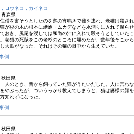
，ロウネコ，カイネコ
年 青森県
住僧を害そうとしたのを鶏の宵鳴きで難を逃れ、老猫は殺され
猫が杉の木の根本に蜥蜴・ムカデなどを水溜りに入れて腐らせ
ておき、尻尾を浸しては和尚の汁に入れて殺そうとしていたこ
。老猫の死骸をこの老杉のところに埋めたが、数年後そこから
し大瓜がなった。それはその猫の眼中から生えていた。
事例
年 秋田県
一人のとき、昔から飼っていた猫がうたいだした。人に言わな
をやぶったが、ついうっかり教えてしまうと、猫は婆様の顔を
方知れずになった。
事例
年 秋田県