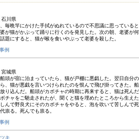
年 石川県
、毎晩竿にかけた手拭がぬれているので不思議に思っていると
婆が猫がかぶって踊りに行くのを発見した。次の朝、老婆が何
話題にすると、猫が喉を食いやぶって老婆を殺した。
事例
年 宮城県
船頭が宿に泊まっていたら、猫が戸棚に悪戯した。翌日自分の
ら、猫が悪戯を言いつけられたのを恨んで飛び掛ってきた。船
放り込んだ。船頭がカボチャの時期に再来すると、猫は死んだ
ボチャをご馳走されたが、聞くと猫を埋めたところから生えた
しんで野良犬にそのカボチャをやると、泡を吹いて苦しんで死
代祟る。死んでも祟る。
事例
ツキ