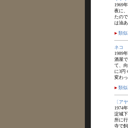
1969
夜に、
たので
は油あ
類似
ネコ
1989
酒屋で
て、向
に3円
変わっ
類似
〔アヤ
1974
淀城下
所に行
寺で飼