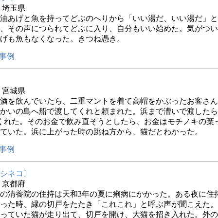
年 埼玉県
油あげと魚を持ってどぶのへりから「いい湯だ、いい湯だ」と
、その声につられてどぶに入り、自分もいい始めた。気がつい
げも魚もなくなった。きつね憑き。
事例
年 宮城県
酒を飲んでいたら、二重マントを着て高帽をかぶったお客さん
かいの島へ船で渡してくれと頼まれた。浜まで漕いで渡したら
くれた。そのお金で飲み直そうとしたら、お金はモチノキの葉
ていた。浜に上がった時の跳ね方から、猫だとわかった。
事例
シネコ〕
年 京都府
の清養院の住持は天和3年の夏に痢病にかかった。ある夜に住
った時、縁の切戸をたたき「これこれ」と呼ぶ声が聞こえた。
っていた猫が走り出て、切戸を開け、大猫を招き入れた。外の