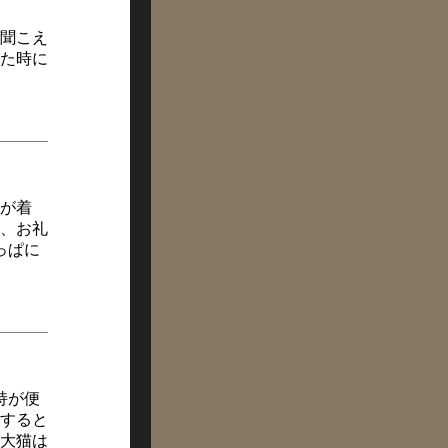
聞こえ
た時に
が着
、お礼
っぱに
持が便
すると
大猫は