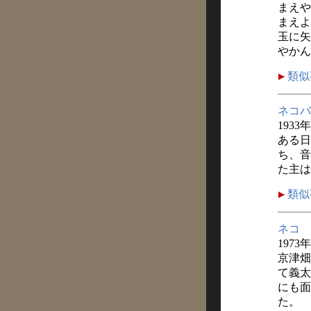
まえや
まえよ
玉に矢
やかん
類似
ネコバ
1933
ある日
ち、音
た主は
類似
ネコ
1973
京津畑
て義太
にも面
た。