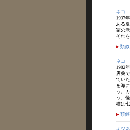
ネコ
1937
ある夏
家の老
それを
類似
ネコ
1982
唐桑で
ていた
を海に
う。カ
う。怪
猫は七
類似
キツネ