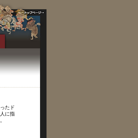
ったド
人に指
。