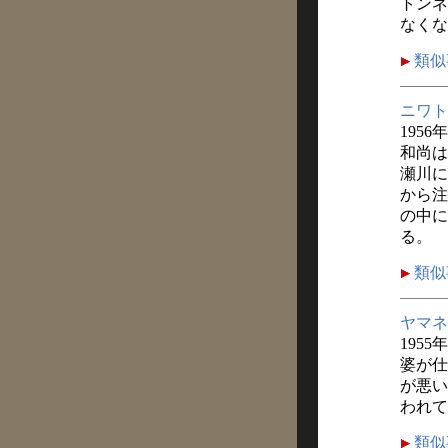
トンネ
なくな
類似
ニワト
1956
和尚は
瀬川に
から注
の中に
る。
類似
ヤマネ
1955
婆が仕
が悪い
われて
類似