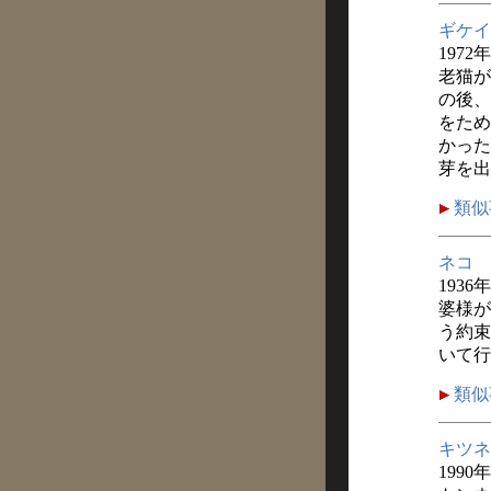
ギケイ
1972
老猫が
の後、
をため
かった
芽を出
類似
ネコ
1936
婆様が
う約束
いて行
類似
キツネ
1990