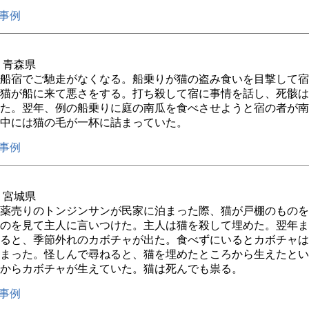
事例
年 青森県
船宿でご馳走がなくなる。船乗りが猫の盗み食いを目撃して宿
猫が船に来て悪さをする。打ち殺して宿に事情を話し、死骸は
た。翌年、例の船乗りに庭の南瓜を食べさせようと宿の者が南
中には猫の毛が一杯に詰まっていた。
事例
年 宮城県
薬売りのトンジンサンが民家に泊まった際、猫が戸棚のものを
のを見て主人に言いつけた。主人は猫を殺して埋めた。翌年ま
ると、季節外れのカボチャが出た。食べずにいるとカボチャは
まった。怪しんで尋ねると、猫を埋めたところから生えたとい
からカボチャが生えていた。猫は死んでも祟る。
事例