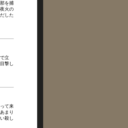
那を捕
夜火の
だした
で立
目撃し
って来
あまり
い殺し