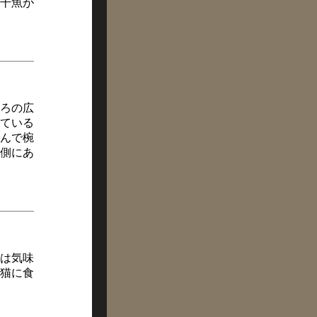
干魚が
ろの広
ている
んで椀
側にあ
は気味
猫に食