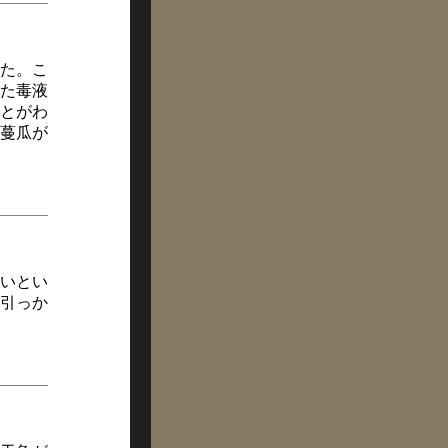
た。こ
た毒液
とがわ
蔓瓜が
いとい
引っか