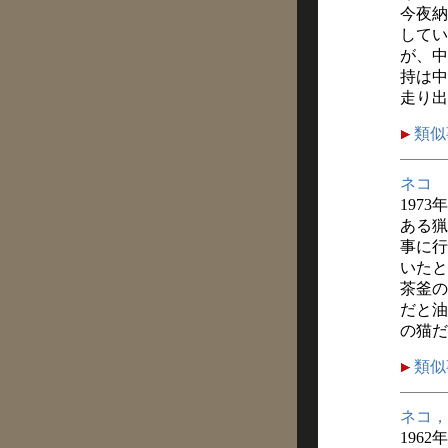
今夜納
してい
が、中
持は中
走り出
類似
ネコ
1973
ある猟
事に行
いたと
茶釜の
だと油
の猫だ
類似
ネコ，
1962