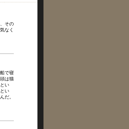
、その
気なく
船で寝
頭は猫
とい
とい
んだ。