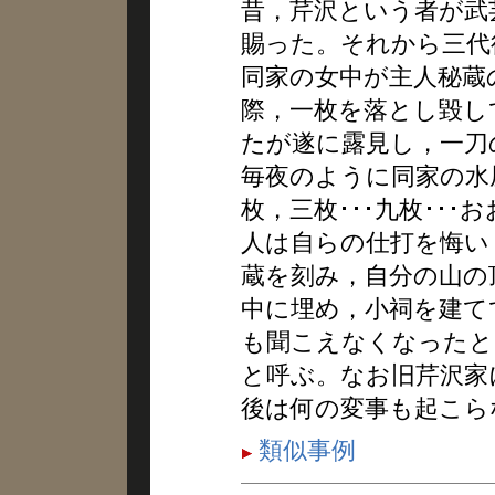
昔，芹沢という者が武
賜った。それから三代
同家の女中が主人秘蔵
際，一枚を落とし毀し
たが遂に露見し，一刀
毎夜のように同家の水
枚，三枚･･･九枚･･･
人は自らの仕打を悔い
蔵を刻み，自分の山の
中に埋め，小祠を建て
も聞こえなくなったと
と呼ぶ。なお旧芹沢家
後は何の変事も起こら
類似事例