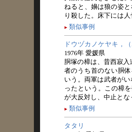
ねると、嬶は狼の姿と
り殺した。床下には人
類似事例
ドウヅカノケヤキ，（
1976年 愛媛県
胴塚の樟は、昔西寂入
者のうち首のない胴体
いう。両軍は武者がい
ったという。この樟を
が大反対し、中止とな
類似事例
タタリ