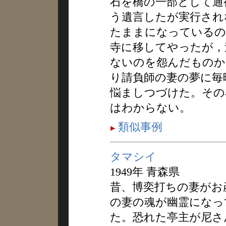
石を橋の一部として通
う遺言したが実行され
たままになっているの
寺に移してやったが，
ないのを怨んだものか
り請負師の妻の夢に毎
悩ましつづけた。その
はわからない。
類似事例
タマシイ
1949年 青森県
昔、博奕打ちの妻がお
の妻の魂が幽霊になっ
た。恐れた亭主が尼さ