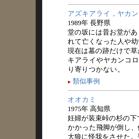
アズキアライ，ヤカン
1989年 長野県
堂の坂には昔お堂があ
れて亡くなった人や幼
現在は墓の跡だけで草
キアライやヤカンコロ
り寄りつかない。
類似事例
オオカミ
1975年 高知県
妊婦が装束峠の杉の下
かかった飛脚が倒し、
大狼に怪我をさせた。