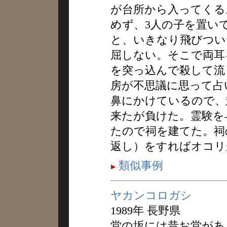
が台所から入ってくる
めず、3人の子を置い
と、いきなり飛びつい
屈しない。そこで両耳
を突っ込んで殺して流
房が不思議に思って占
鼻にかけているので、
来たが負けた。霊験を
たので祠を建てた。祠
返し）をすればオコリ
類似事例
ヤカンコロガシ
1989年 長野県
堂の坂には昔お堂があ