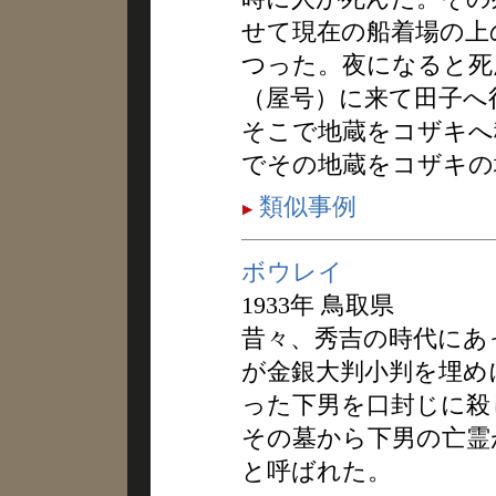
せて現在の船着場の上
つった。夜になると死
（屋号）に来て田子へ
そこで地蔵をコザキへ
でその地蔵をコザキの
類似事例
ボウレイ
1933年 鳥取県
昔々、秀吉の時代にあ
が金銀大判小判を埋め
った下男を口封じに殺
その墓から下男の亡霊
と呼ばれた。