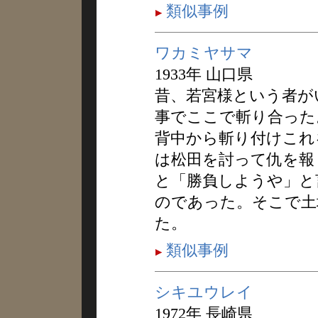
類似事例
ワカミヤサマ
1933年 山口県
昔、若宮様という者が
事でここで斬り合った
背中から斬り付けこれ
は松田を討って仇を報
と「勝負しようや」と
のであった。そこで土
た。
類似事例
シキユウレイ
1972年 長崎県