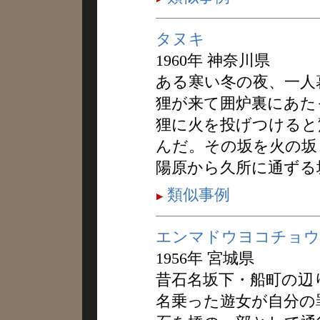
タヌキ
1960年 神奈川県
ある寒い冬の夜、一人
狸が来て囲炉裏にあた
狸に火を投げつけると
んだ。その坂を火の坂
陽原から久所に通ずる
類似事例
エンマドウヨコチョウ
1956年 宮城県
昔石名坂下・船町の辺
名乗った遊女が自分の