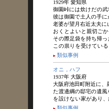
1929年 愛知県
御園峠には炊けだの武
彼は御園で土人の手に
老婆が望月右近太夫に
おくとよいと親切ごか
その際足袋を持ち帰っ
この祟りを受けている
類似事例
オニ，ハフ
1937年 大阪府
大阪府池田町附近に、
た渡邊綱の邸宅の遺風
を設けない家があり、
類似事例