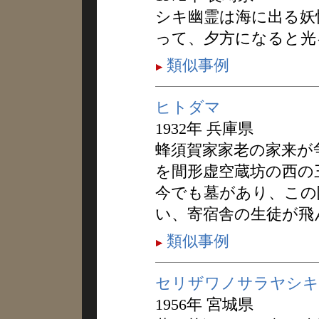
シキ幽霊は海に出る妖
って、夕方になると光
類似事例
ヒトダマ
1932年 兵庫県
蜂須賀家家老の家来が
を間形虚空蔵坊の西の
今でも墓があり、この
い、寄宿舎の生徒が飛
類似事例
セリザワノサラヤシキ
1956年 宮城県