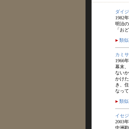
ダイジ
1982
明治の
「おど
類似
カミサ
1966
幕末、
ないか
かけた
き、住
なって
類似
イセジ
2003
中洲勘