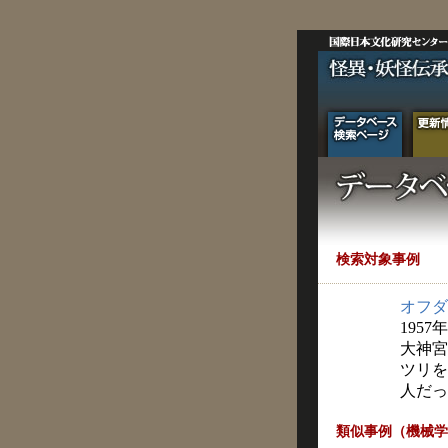
検索対象事例
オフダ
1957
大神宮
ツリを
人だっ
類似事例（機械学