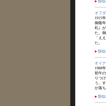
類似
オフダ
1915
御蔭年
札）が
た。御
「ええ
た。
類似
オイナ
1988
初午の
りつけ
う。す
が落ち
類似