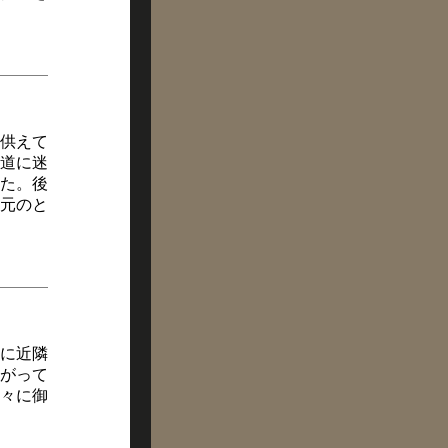
供えて
道に迷
た。後
元のと
に近隣
がって
々に御