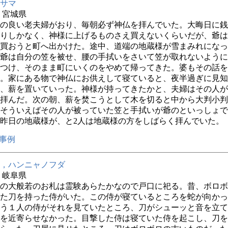
サマ
年 宮城県
の良い老夫婦がおり、毎朝必ず神仏を拝んでいた。大晦日に銭が
りしかなく、神様に上げるものさえ買えないくらいだが、爺は
買おうと町へ出かけた。途中、道端の地蔵様が雪まみれになっ
爺は自分の笠を被せ、腰の手拭いをさいて笠が取れないように
つけ、そのまま町にいくのをやめて帰ってきた。婆もその話を
。家にある物で神仏にお供えして寝ていると、夜半過ぎに見知
、薪を置いていった。神様が持ってきたかと、夫婦はその人が
拝んだ。次の朝、薪を焚こうとして木を切ると中から大判小判
そういえばその人が被っていた笠と手拭いが爺のといっしょで
昨日の地蔵様が、と2人は地蔵様の方をしばらく拝んでいた。
事例
，ハンニャノフダ
年 岐阜県
の大般若のお札は霊験あらたかなので戸口に祀る。昔、ボロボ
た刀を持った侍がいた。この侍が寝ているところを蛇が向かっ
う１人の侍がそれを見ていたところ、刀がシューッと音を立て
を近寄らせなかった。目撃した侍は寝ていた侍を起こし、刀を