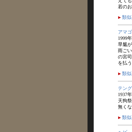
えても
若のお
類似
アマゴ
1999
旱魃が
雨ごい
の宮司
を払う
類似
テング
1937
天狗祭
無くな
類似