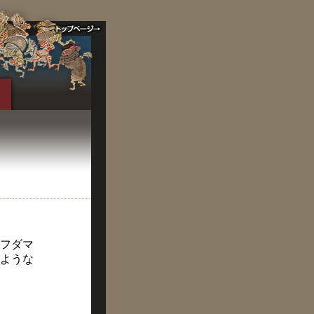
フダマ
ような