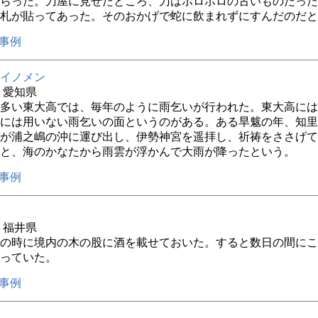
らった。刀屋に見せたところ、刀はボロボロの古いものだった
札が貼ってあった。そのおかげで蛇に飲まれずにすんだのだと
事例
イノメン
年 愛知県
多い東大高では、毎年のように雨乞いが行われた。東大高には
には用いない雨乞いの面というのがある。ある旱魃の年、知里
が浦之嶋の沖に運び出し、伊勢神宮を遥拝し、祈祷をささげて
と、海のかなたから雨雲が浮かんで大雨が降ったという。
事例
年 福井県
の時に境内の木の股に酒を載せておいた。すると数日の間にこ
っていた。
事例