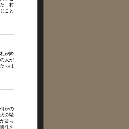
た。村
じこと
札が降
の人が
たちは
何かの
火の騒
が音も
御札を