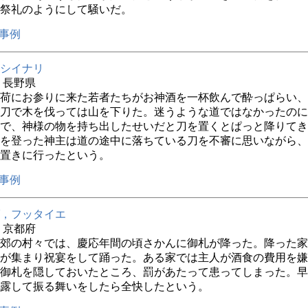
祭礼のようにして騒いだ。
事例
シイナリ
年 長野県
荷にお参りに来た若者たちがお神酒を一杯飲んで酔っぱらい、
刀で木を伐っては山を下りた。迷うような道ではなかったのに
で、神様の物を持ち出したせいだと刀を置くとぱっと降りてき
を登った神主は道の途中に落ちている刀を不審に思いながら、
置きに行ったという。
事例
，フッタイエ
年 京都府
郊の村々では、慶応年間の頃さかんに御札が降った。降った家
が集まり祝宴をして踊った。ある家では主人が酒食の費用を嫌
御札を隠しておいたところ、罰があたって患ってしまった。早
露して振る舞いをしたら全快したという。