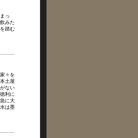
まっ
飲みた
を踏む
家々を
本土屋
がない
徳利に
急に大
水は墨