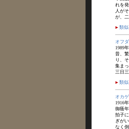
れを発
人がそ
が、二
類似
オフダ
1989
昔、繁
り、そ
集まっ
三日三
類似
オカゲ
1916
御蔭年
拍子に
ぎがい
なく倒