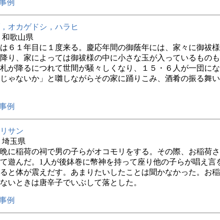
事例
，オカゲドシ，ハラヒ
年 和歌山県
は６１年目に１度来る。慶応年間の御蔭年には、家々に御祓様
降り、家によっては御祓様の中に小さな玉が入っているものも
札が降るにつれて世間が騒々しくなり、１５・６人が一団にな
じゃないか」と囃しながらその家に踊りこみ、酒肴の振る舞い
事例
リサン
年 埼玉県
晩に稲荷の祠で男の子らがオコモリをする。その際、お稲荷さ
て遊んだ。1人が後鉢巻に幣神を持って座り他の子らが唱え言
ると体が震えだす。あまりたいしたことは聞かなかった。お稲
ないときは唐辛子でいぶして落とした。
事例