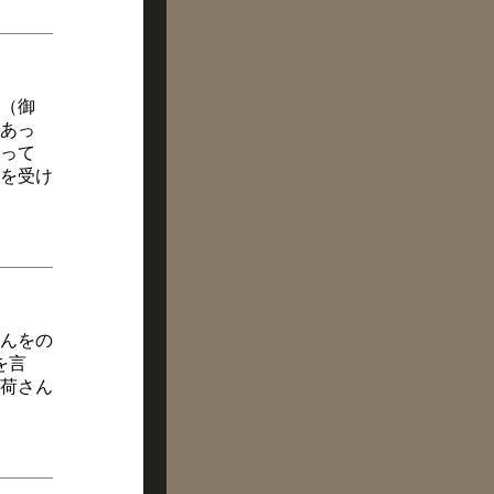
（御
あっ
って
を受け
んをの
を言
荷さん