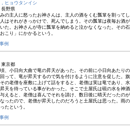
，ヒョウタンイシ
年 長野県
みの主人に怒ったお神さんは、主人の酒をくむ瓢箪を割ってし
人はそれがきっかけで、死んでしまう。その瓢箪は夜毎お酒が
いた。お神さんが寺に瓢箪を納めると泣かなくなった。その石
おこり」にかかるという。
事例
年 東京都
頃、小日向大曲で竜の昇天があった。その前に小日向あたりの
回って、竜が昇天するので気を付けるように注意を促した。旗
その老僧を座敷に上げて話をすると、老僧は実は竜であり、水
昇天を待っている事がわかった。そこで土屋氏は硯の水を神酒
与えると、老僧は喜んでそれを請け、数日後に晴天だったのが
なったので、老僧が昇天したのだろうと土屋氏は思った。雨の
ったという。
事例