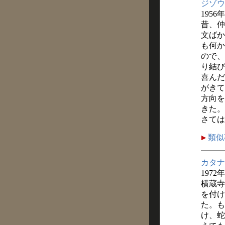
ジゾウ
1956
昔、仲
文ばか
も何か
ので、
り結び
喜んだ
がきて
方向を
きた。
さては
類似
カタナ
1972
横蔵寺
を付け
た。も
け、蛇