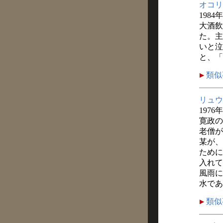
オコリ
1984
大酒飲
た。主
いと泣
と、「
類似
リュウ
1976
寛政の
老僧が
某が、
ために
入れて
風雨に
水であ
類似