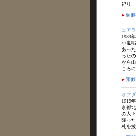
祀り、
類似
コアラ
1989
小嵐稲
あった
ったの
から山
ころに
類似
オフダ
1915
京都北
の人々
降った
札を披