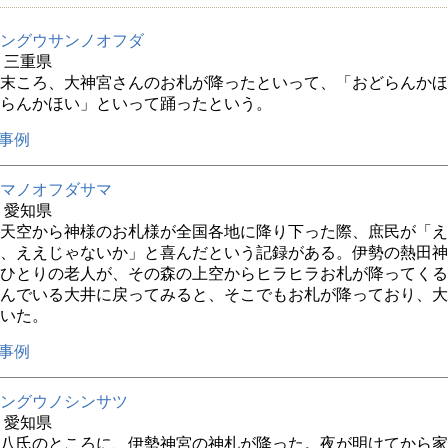
ングウサンノオフダ
年 三重県
末ころ、大神宮さんのお札が降ったといって、「おどらんかほ
らんかほい」といって踊ったという。
事例
マノオフダサマ
年 愛知県
天空から神様のお札様が全国各地に降り下った際、庶民が「え
、ええじゃないか」と喜んだという記録がある。伊勢の熱田神
ひとりの老人が、その森の上空からヒラヒラお札が降ってくる
んでいる大井に戻ってみると、そこでもお札が降っており、大
いた。
事例
ングウノシンサツ
年 愛知県
八氏のところに、伊勢神宮の神札が降った。夜が明けてから家