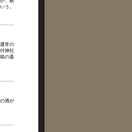
が、般
いう。
通常の
付神社
箱の蓋
の酒が