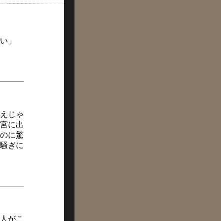
い」
えじゃ
宮に出
のに驚
騒ぎに
人がこ