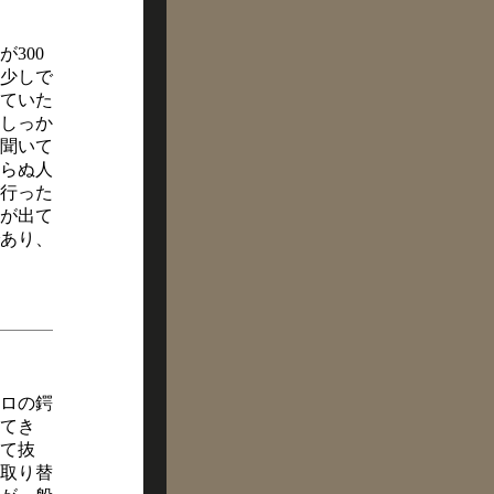
300
少しで
ていた
しっか
聞いて
らぬ人
行った
が出て
あり、
ロの鍔
てき
て抜
取り替