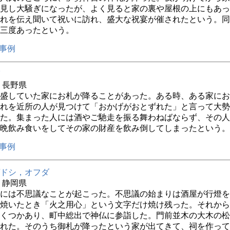
見し大騒ぎになったが、よく見ると家の裏や屋根の上にもあっ
れを伝え聞いて祝いに訪れ、盛大な祝宴が催されたという。同
三度あったという。
事例
年 長野県
盛していた家にお札が降ることがあった。ある時、ある家にお
れを近所の人が見つけて「おかげがおとずれた」と言って大勢
た。集まった人には酒やご馳走を振る舞わねばならず、その人
晩飲み食いをしてその家の財産を飲み倒してしまったという。
事例
ドシ，オフダ
年 静岡県
には不思議なことが起こった。不思議の始まりは酒屋が行燈を
焼いたとき「火之用心」という文字だけ焼け残った。それから
くつかあり、町中総出で神仏に参詣した。門前並木の大木の松
れた。そのうち御札が降ったという家が出てきて、祠を作って