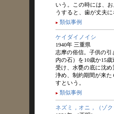
いう。この時には、お
うすると、歯が丈夫に
類似事例
ケイダイノイシ
1940年 三重県
志摩の俗信。子供の引
内の石）を10歳か15
受け、水甕の底に沈め
浄め、制約期間が来た
すという。
類似事例
ネズミ，オニ，（ゾク