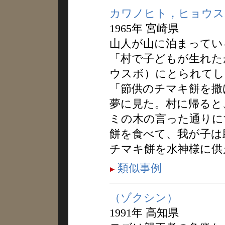
カワノヒト，ヒョウス
1965年 宮崎県
山人が山に泊まってい
「村で子どもが生れた
ウスボ）にとられてし
「節供のチマキ餅を撒
夢に見た。村に帰ると
ミの木の言った通りに
餅を食べて、我が子は
チマキ餅を水神様に供
類似事例
（ゾクシン）
1991年 高知県