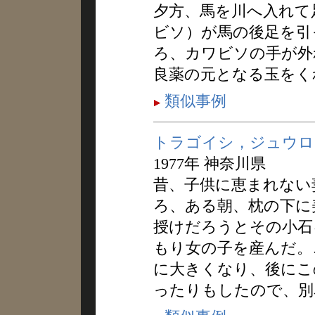
夕方、馬を川へ入れて
ビソ）が馬の後足を引
ろ、カワビソの手が外
良薬の元となる玉をく
類似事例
トラゴイシ，ジュウロ
1977年 神奈川県
昔、子供に恵まれない
ろ、ある朝、枕の下に
授けだろうとその小石
もり女の子を産んだ。
に大きくなり、後にこ
ったりもしたので、別