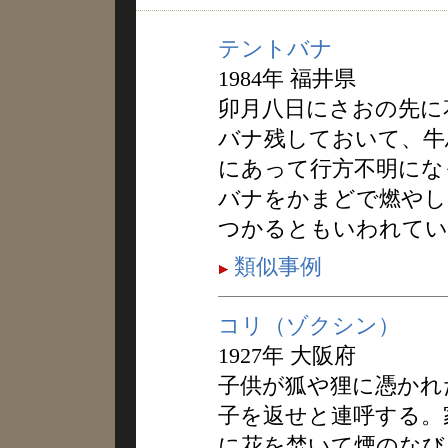
テントバナ
1984年 福井県
卯月八日にさおの先に
バナ残しておいて、牛
にあって行方不明にな
バナをかまどで燃やし
つかるともいわれてい
類似事例
コリ（ゾクシン）
1927年 大阪府
子供が狐や狸に憑かれ
子を返せと連呼する。
に花を焚いて煙のなび