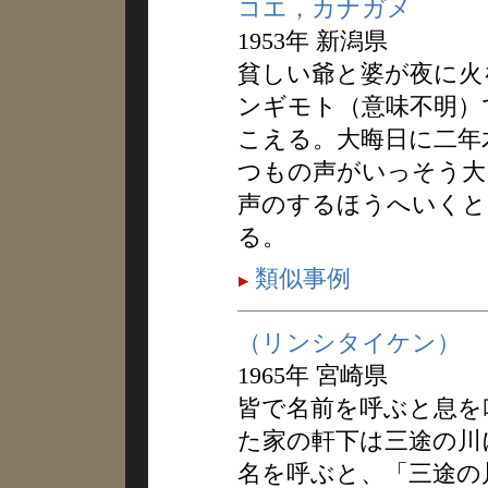
コエ，カナガメ
1953年 新潟県
貧しい爺と婆が夜に火
ンギモト（意味不明）
こえる。大晦日に二年
つもの声がいっそう大
声のするほうへいくと
る。
類似事例
（リンシタイケン）
1965年 宮崎県
皆で名前を呼ぶと息を
た家の軒下は三途の川
名を呼ぶと、「三途の