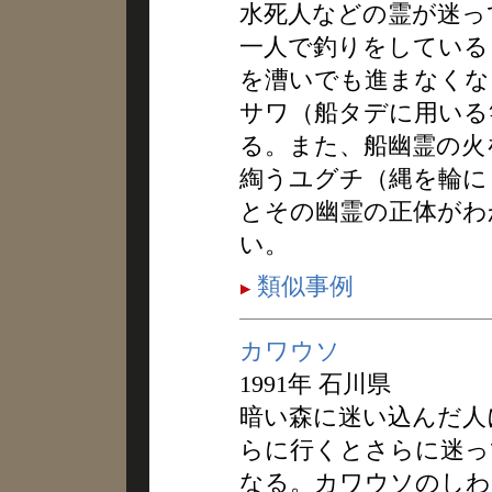
水死人などの霊が迷っ
一人で釣りをしている
を漕いでも進まなくな
サワ（船タデに用いる
る。また、船幽霊の火
綯うユグチ（縄を輪に
とその幽霊の正体がわ
い。
類似事例
カワウソ
1991年 石川県
暗い森に迷い込んだ人
らに行くとさらに迷っ
なる。カワウソのしわ