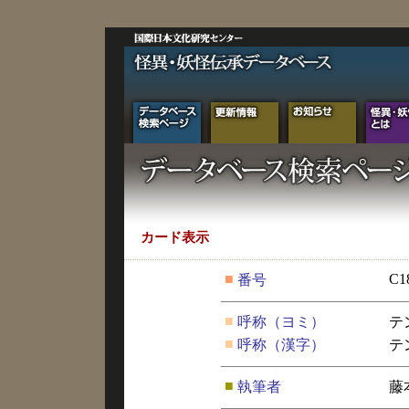
カード表示
■
C1
番号
■
呼称（ヨミ）
テ
■
呼称（漢字）
テ
■
執筆者
藤