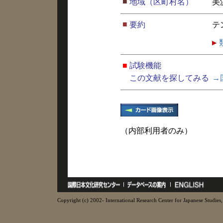
■
地域（区町村名）
美
■
要約
テ
■
試験機能
この文献を探してみる
→
（内部利用者のみ）
Copyright (c) 2002- International Research Center for Japanese Studies, 