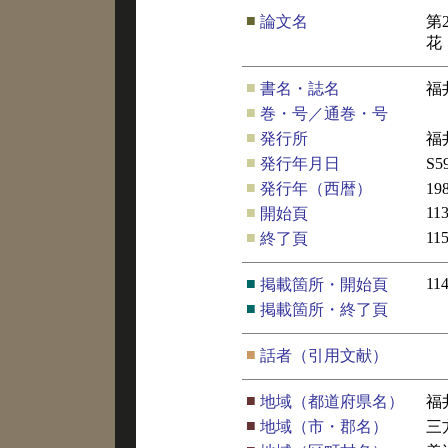
■
論文名
第
花
■
書名・誌名
福
■
巻・号／通巻・号
■
発行所
福
■
発行年月日
S
■
発行年（西暦）
19
■
11
開始頁
■
11
終了頁
■
11
掲載箇所・開始頁
■
掲載箇所・終了頁
■
話者（引用文献）
■
地域（都道府県名）
福
■
地域（市・郡名）
三