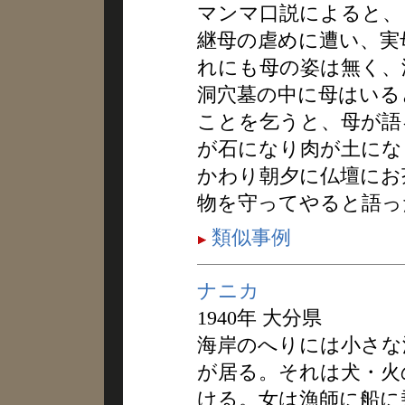
マンマ口説によると、
継母の虐めに遭い、実
れにも母の姿は無く、
洞穴墓の中に母はいる
ことを乞うと、母が語
が石になり肉が土にな
かわり朝夕に仏壇にお
物を守ってやると語っ
類似事例
ナニカ
1940年 大分県
海岸のへりには小さな
が居る。それは犬・火
ける。女は漁師に船に