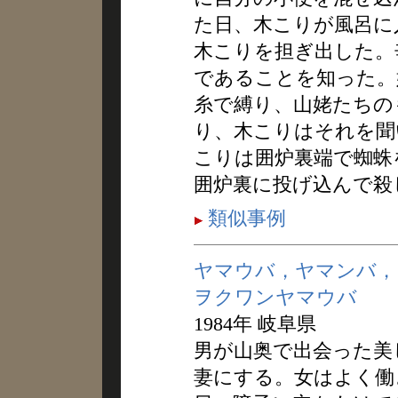
た日、木こりが風呂に
木こりを担ぎ出した。
であることを知った。
糸で縛り、山姥たちの
り、木こりはそれを聞
こりは囲炉裏端で蜘蛛
囲炉裏に投げ込んで殺
類似事例
ヤマウバ，ヤマンバ，
ヲクワンヤマウバ
1984年 岐阜県
男が山奥で出会った美
妻にする。女はよく働