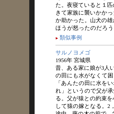
た。夜寝ていると１匹
きて家族に襲いかかっ
か助かった。山犬の雄
ほうが怒ったのだろう
類似事例
サルノヨメゴ
1956年 宮城県
昔、ある家に娘が3人
の田にも水がなくて困
「あんたの田に水をい
れ」というので父が承
る。父が猿との約束を
して猿の嫁となる。2
途中、藤の木の前で、