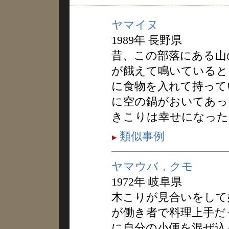
ヤマイヌ
1989年 長野県
昔、この部落にある山
が餓えて鳴いていると
に食物を入れて持って
に空の鍋がおいてあっ
きこりは幸せになった
類似事例
ヤマウバ，クモ
1972年 岐阜県
木こりが見合いをして
が働き者で料理上手だ
に自分の小便を混ぜ込