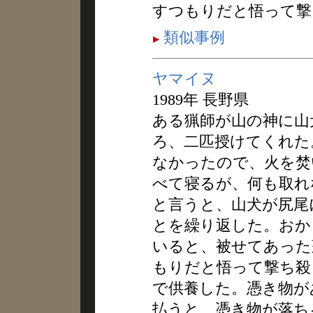
すつもりだと悟って撃
類似事例
ヤマイヌ
1989年 長野県
ある猟師が山の神に山
ろ、二匹授けてくれた
なかったので、火を焚
べて寝るが、何も取れ
と言うと、山犬が尻尾
とを繰り返した。おか
いると、被せてあった
もりだと悟って撃ち殺
で供養した。憑き物が
払うと、憑き物が落ち