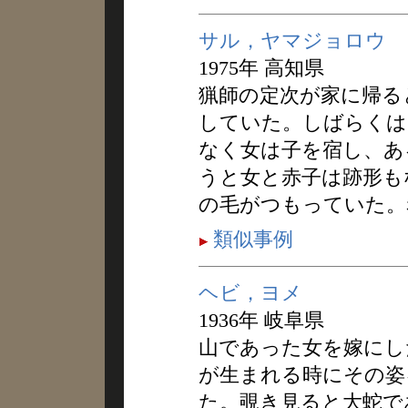
サル，ヤマジョロウ
1975年 高知県
猟師の定次が家に帰る
していた。しばらくは
なく女は子を宿し、あ
うと女と赤子は跡形も
の毛がつもっていた。
類似事例
ヘビ，ヨメ
1936年 岐阜県
山であった女を嫁にし
が生まれる時にその姿
た。覗き見ると大蛇で