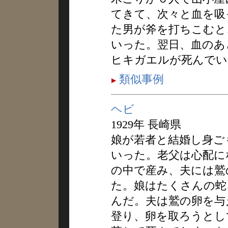
てきて、次々と血を吸
た男が斧を打ちこむと
いった。翌日、血のあ
ヒキガエルが死んでい
類似事例
ヘビ
1929年 長崎県
娘が若者と結婚し身ご
いった。老父は心配に
の中で産み、夫には鷲
た。娘はたくさんの蛇
んだ。夫は鷲の卵を与
登り、卵を取ろうとし