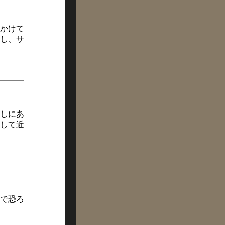
かけて
し、サ
しにあ
して近
で恐ろ