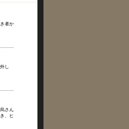
き者か
外し
烏さん
き、ヒ