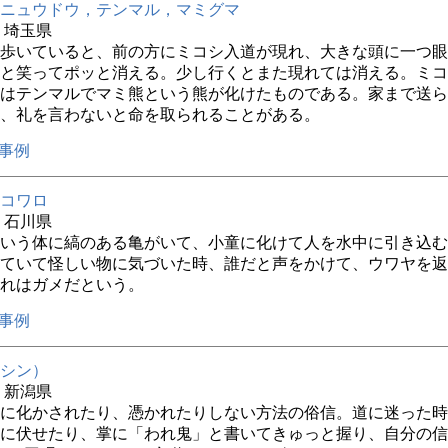
ニュウドウ，テンマル，マミグマ
年 埼玉県
歩いていると、前の方にミコシ入道が現れ、大きな頭に一つ眼
と笑ってポッと消える。少し行くとまた現れては消える。ミコ
はテンマルでマミ熊という熊が化けたものである。家まで送ら
、礼を言わないと命を取られることがある。
事例
コワロ
年 石川県
いう体に縞のある亀がいて、小童に化けて人を水中に引き込む
ていて怪しい物に気づいた時、誰だと声をかけて、ウワヤを返
れはガメだという。
事例
シン）
年 新潟県
に化かされたり、憑かれたりしない方法の俗信。道に迷った時
に伏せたり、掌に「われ鬼」と書いてきゅっと握り、自分の信