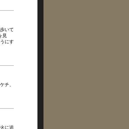
歩いて
を見
うにす
ケチ、
火に追