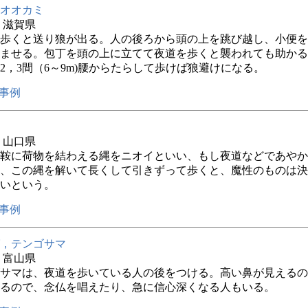
オオカミ
年 滋賀県
歩くと送り狼が出る。人の後ろから頭の上を跳び越し、小便を
ませる。包丁を頭の上に立てて夜道を歩くと襲われても助かる
2，3間（6～9m)腰からたらして歩けば狼避けになる。
事例
年 山口県
鞍に荷物を結わえる縄をニオイといい、もし夜道などであやか
、この縄を解いて長くして引きずって歩くと、魔性のものは決
いという。
事例
，テンゴサマ
年 富山県
サマは、夜道を歩いている人の後をつける。高い鼻が見えるの
るので、念仏を唱えたり、急に信心深くなる人もいる。