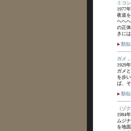
ミコシ
1977
夜道を
ヘヘヘ
の正体
きには
類似
ガメ，
1929
ガメと
を歩い
ば、そ
類似
（ゾク
1984
ムジナ
を地面