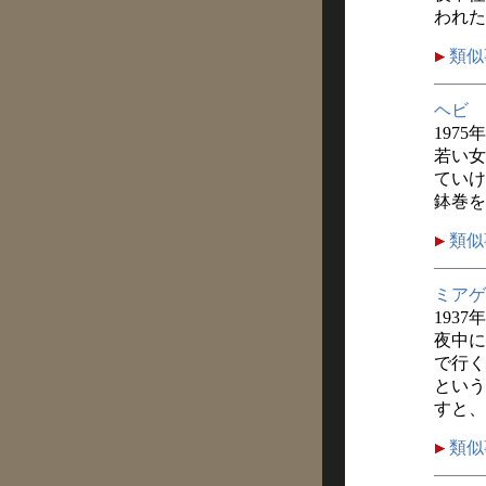
われた
類似
ヘビ
1975
若い女
ていけ
鉢巻を
類似
ミアゲ
1937
夜中に
で行く
という
すと、
類似