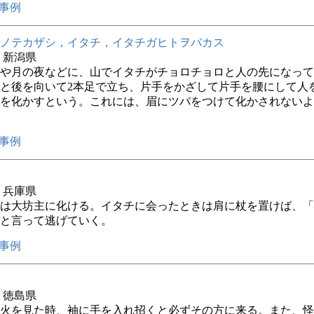
事例
ノテカザシ，イタチ，イタチガヒトヲバカス
年 新潟県
や月の夜などに、山でイタチがチョロチョロと人の先になって
と後を向いて2本足で立ち、片手をかざして片手を腰にして人
を化かすという。これには、眉にツバをつけて化かされないよ
事例
年 兵庫県
は大坊主に化ける。イタチに会ったときは肩に杖を置けば、「
と言って逃げていく。
事例
年 徳島県
火を見た時、袖に手を入れ招くと必ずその方に来る。また、怪