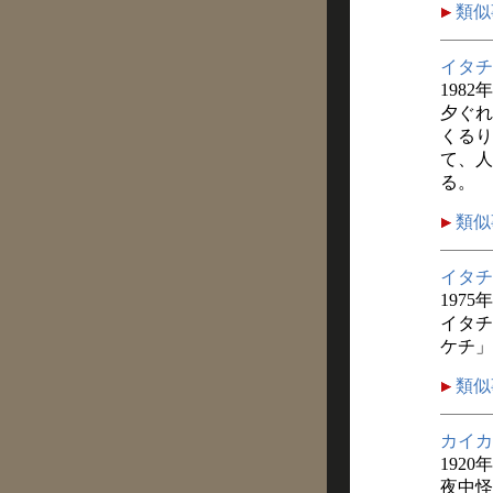
類似
イタチ
1982
夕ぐれ
くるり
て、人
る。
類似
イタチ
1975
イタチ
ケチ」
類似
カイカ
1920
夜中怪