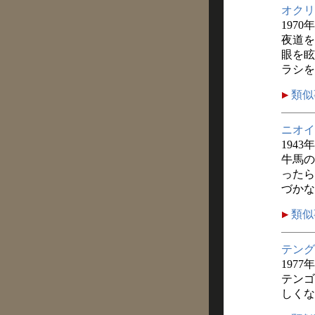
オクリ
1970
夜道を
眼を眩
ラシを
類似
ニオイ
1943
牛馬の
ったら
づかな
類似
テング
1977
テンゴ
しくな