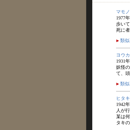
マモノ
1977
歩いて
死に者
類似
ヨウカ
1931
妖怪の
て、頭
類似
ヒタキ
1942
人が行
某は何
タキの