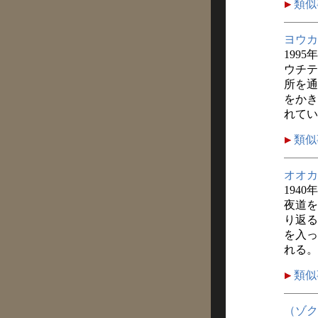
類似
ヨウカ
1995
ウチテ
所を通
をかき
れてい
類似
オオカ
1940
夜道を
り返る
を入っ
れる。
類似
（ゾク