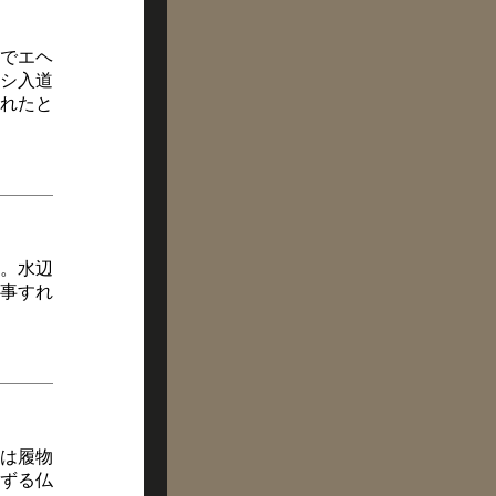
でエヘ
シ入道
れたと
。水辺
事すれ
は履物
ずる仏