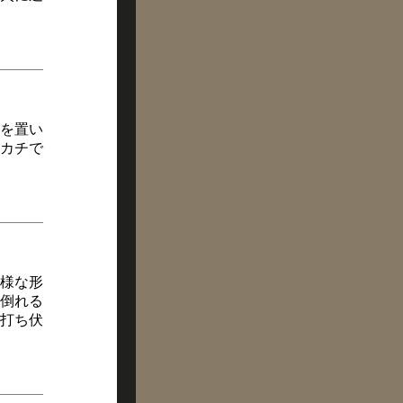
を置い
カチで
様な形
倒れる
打ち伏