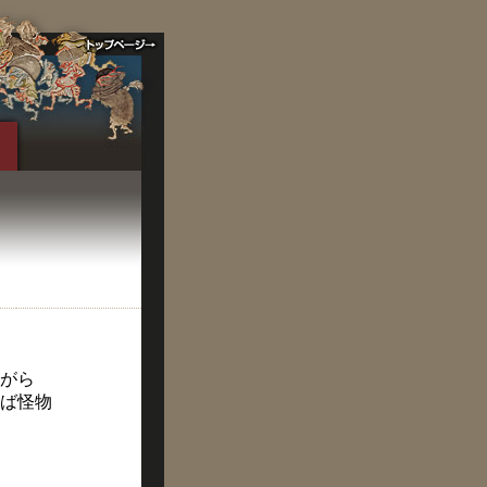
がら
ば怪物