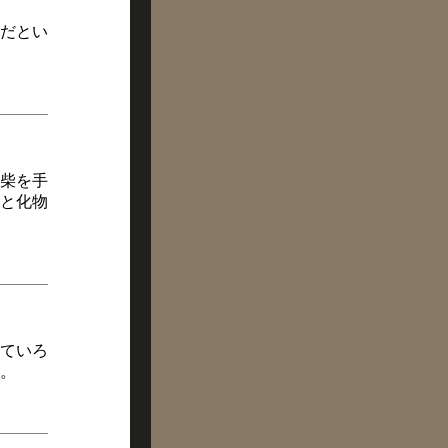
だとい
柴を手
と化物
ていろ
。