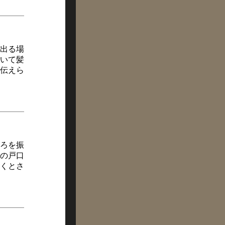
出る場
いて髪
伝えら
ろを振
の戸口
くとさ