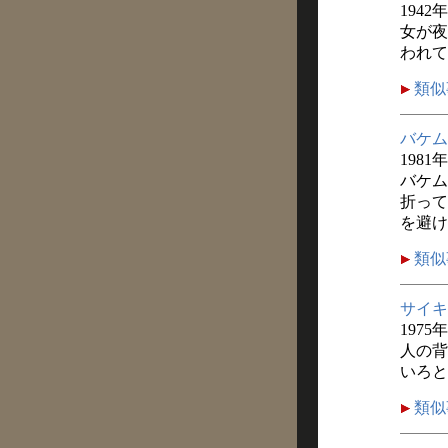
1942
女が夜
われて
類似
バケム
1981
バケム
折って
を避け
類似
サイキ
1975
人の背
いろと
類似