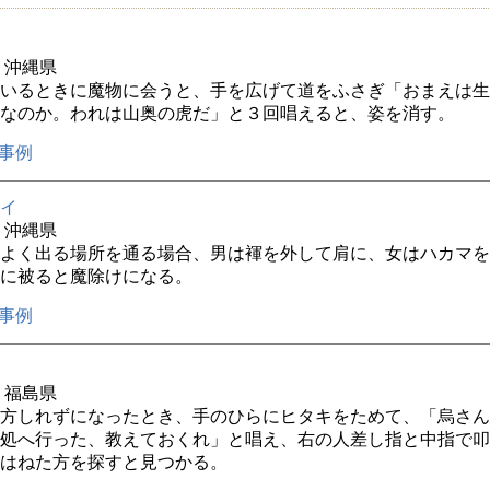
年 沖縄県
いるときに魔物に会うと、手を広げて道をふさぎ「おまえは生
なのか。われは山奥の虎だ」と３回唱えると、姿を消す。
事例
イ
年 沖縄県
よく出る場所を通る場合、男は褌を外して肩に、女はハカマを
に被ると魔除けになる。
事例
年 福島県
方しれずになったとき、手のひらにヒタキをためて、「烏さん
処へ行った、教えておくれ」と唱え、右の人差し指と中指で叩
はねた方を探すと見つかる。