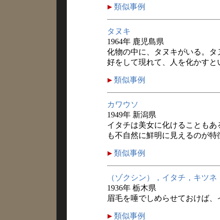
類似事例
タヌキ
1964年 鹿児島県
化物の中に、タヌキがいる。タ
好をして現れて、人を化かすと
類似事例
カワウソ
1949年 新潟県
イタチは美女に化けることもあ
も不自然に鮮明に見えるのが特
類似事例
（ゾクシン），イタチ，キツネ
1936年 栃木県
眉毛を唾でしめらせておけば、
類似事例