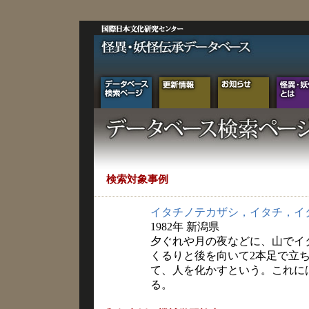
検索対象事例
イタチノテカザシ，イタチ，イ
1982年 新潟県
夕ぐれや月の夜などに、山でイ
くるりと後を向いて2本足で立
て、人を化かすという。これに
る。