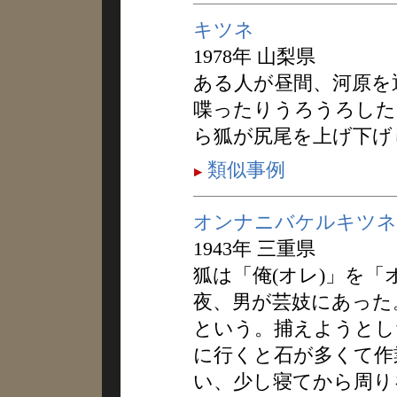
キツネ
1978年 山梨県
ある人が昼間、河原を
喋ったりうろうろした
ら狐が尻尾を上げ下げ
類似事例
オンナニバケルキツネ
1943年 三重県
狐は「俺(オレ)」を
夜、男が芸妓にあった
という。捕えようとし
に行くと石が多くて作
い、少し寝てから周り