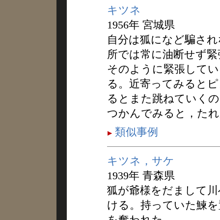
キツネ
1956年 宮城県
自分は狐になど騙され
所では常に油断せず緊
そのように緊張してい
る。近寄ってみるとピ
るとまた跳ねていくの
つかんでみると，たれ
類似事例
キツネ，サケ
1939年 青森県
狐が爺様をだまして川
ける。持っていた鰊を
を奪われた。