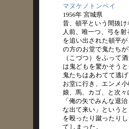
マヌケノトンペイ
1956年 宮城県
昔、頓平という間抜け
人前、唯一つ、弓を射
を追い出された頓平が
の方のお堂で鬼たちが
（こづつ）をふって酒
は鬼どもを驚かそうと
鬼たちはあわてて逃げ
お堂に行き、エンメ小
娘、馬、カゴ、と次々
「俺の矢でみんな退治
な出て来い」というと
を殴ったり蹴ったりし
てしまった。