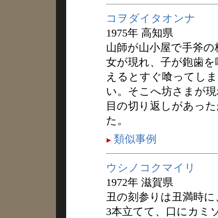
コヲダイタオンナ
1975年 高知県
山師が山小屋で手斧の
女が現れ、子が鉋歯を
えるとすぐ喰ってしま
い。そこへ坊さまが現
目の切り返しがあった
た。
類似事例
ウシノコクマイリ
1972年 滋賀県
丑の刻参りは丑満時に
3本立てて、口にカミ