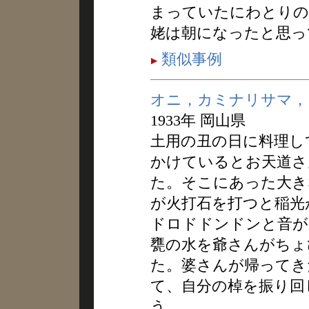
まっていたにわとりの
姥は朝になったと思っ
類似事例
オニ，カミナリサマ，
1933年 岡山県
土用の丑の日に料理し
かけているとお天道さ
た。そこにあった大き
が火打石を打つと稲光
ドロドドンドンと音が
甕の水を爺さんがちょ
た。婆さんが帰ってき
て、自分の棹を振り回
う。