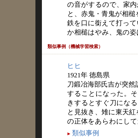
の音がするので、家内
と、赤鬼・青鬼が相槌
鉄を口に銜えて打って
か相槌はやみ、鬼の姿
類似事例（機械学習検索）
ヒヒ
1921年 徳島県
刀鍛冶海部氏吉が突然
することになった。そ
きするとすぐ刀になる
と見抜き、雉に東天紅
の正体をあらわにして
類似事例