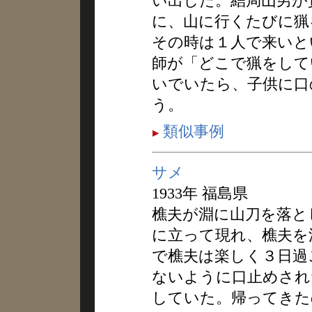
い出した。結局山男が
に、山に行くたびに猟
その時は１人で来いと
師が「どこで猟をして
いでいたら、子供に口
う。
類似事例
サメ
1933年 福島県
樵夫が淵に山刀を落と
に立って現れ、樵夫を
で樵夫は楽しく３日過
ないように口止めされ
していた。帰ってきた