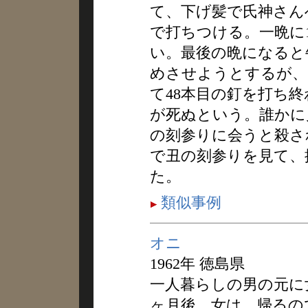
て、下げ髪で氏神さん
で打ちつける。一晩に
い。最後の晩になると
めさせようとするが、
て48本目の釘を打ち
が死ぬという。誰かに
の刻参りに会うと殺さ
で丑の刻参りを見て、
た。
類似事例
オニ
1962年 徳島県
一人暮らしの男の元に
ヶ月後、女は、帰るの