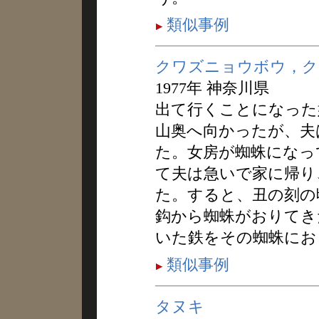
類似事例
クワズニョウボウ，ク
1977年 神奈川県
出て行くことになった
山奥へ向かったが、夫
た。女房が蜘蛛になっ
て夫は急いで家に帰り
た。すると、丑の刻の
鈎から蜘蛛がおりてき
いた鉄をその蜘蛛にお
類似事例
タヌキ