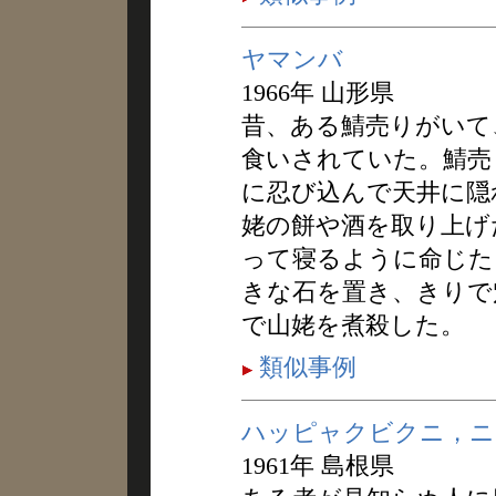
ヤマンバ
1966年 山形県
昔、ある鯖売りがいて
食いされていた。鯖売
に忍び込んで天井に隠
姥の餅や酒を取り上げ
って寝るように命じた
きな石を置き、きりで
で山姥を煮殺した。
類似事例
ハッピャクビクニ，ニ
1961年 島根県