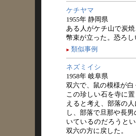
ケチヤマ
1955年 静岡県
ある人がケチ山で炭焼
幣束が立った。恐ろし
類似事例
ネズミイシ
1958年 岐阜県
双六で、鼠の模様が白
この珍しい石を寺に置
えると考え、部落の人
し、部落で旦那や長男
いているのだろうとい
双六の方に戻した。