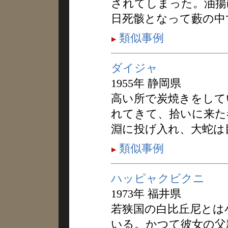
されてしまった。油揚
日死骸となって藪の中
類似事例
ダイジャ
1955年 静岡県
高い所で炭焼きをして
れてきて、拾いに来た
淵に投げ入れ、大蛇は
類似事例
ハッピャクビクニ
1973年 福井県
若狭国の白比丘尼とは
いる。かつて彼女の父