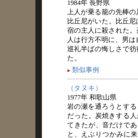
1984年 長野県
上人が乗る籠の先棒の
比丘尼がいた。比丘尼
宿の主人に殺された。
人は行方不明に、男は
巡礼半ばの悔しさで彷
た。
類似事例
（タヌキ）
1977年 和歌山県
岩の瀬を通ろうとする
だった。炭焼きする人
てきたが、音だけであ
と、えぶりつかみに来