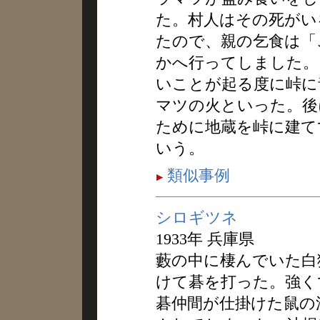
た。村人はその死がい
たので、親の乞食は「
かへ行ってしました。
いことが起る度に峠に
マツの火といった。後
ために地蔵を峠に建て
いう。
類似事例
シロギツネ
1933年 兵庫県
藪の中に棲んでいた白
けて碁を打った。強く
碁仲間が仕掛けた鼠の