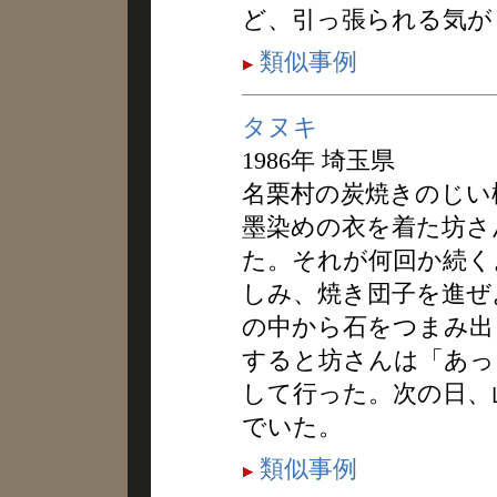
ど、引っ張られる気が
類似事例
タヌキ
1986年 埼玉県
名栗村の炭焼きのじい
墨染めの衣を着た坊さ
た。それが何回か続く
しみ、焼き団子を進ぜ
の中から石をつまみ出
すると坊さんは「あっ
して行った。次の日、
でいた。
類似事例