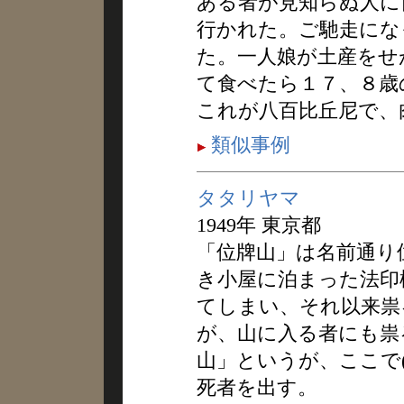
ある者が見知らぬ人に
行かれた。ご馳走にな
た。一人娘が土産をせ
て食べたら１７、８歳
これが八百比丘尼で、
類似事例
タタリヤマ
1949年 東京都
「位牌山」は名前通り
き小屋に泊まった法印
てしまい、それ以来祟
が、山に入る者にも祟
山」というが、ここで
死者を出す。