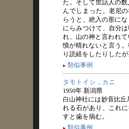
た。そして世話人の数
んでしまった。老尼の
らうと、絶入の形にな
にらみつけて、自分は
れ、山の神と言われて
憤が晴れないと言う。
り読経をしたりしたが
類似事例
タモトイシ，カニ
1950年 新潟県
白山神社には妙音比丘
れる石があり、これに
すと歯を病む。
類似事例