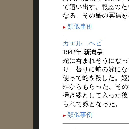
て這い出す。報恩のた
なる。その蟹の冥福を
類似事例
カエル，ヘビ
1942年 新潟県
蛇に呑まれそうになっ
り、替りに蛇の嫁にな
使って蛇を殺した。姫
蛙からもらった。その
掃き婆として入った後
られて嫁となった。
類似事例