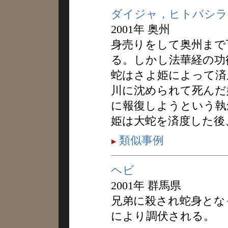
ダイジャ，ヒトバシラ
2001年 奥州
身売りをして奥州まで
る。しかし法華経の功
蛇はさよ姫によって済
川に沈められて死んだ
に報復しようという執
姫は大蛇を済度した後
類似事例
ヘビ
2001年 群馬県
兄弟に殺され蛇身とな
により調伏される。