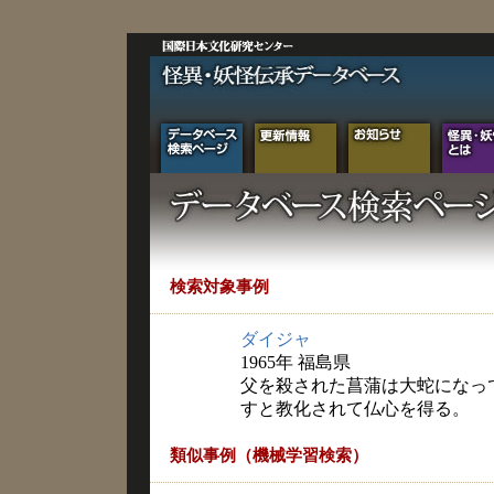
検索対象事例
ダイジャ
1965年 福島県
父を殺された菖蒲は大蛇になっ
すと教化されて仏心を得る。
類似事例（機械学習検索）