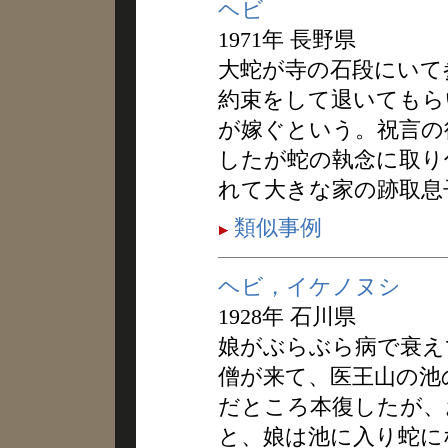
ヘビ
1971年 長野県
大蛇が寺の石段にいて
約束をして退いてもら
が嫁ぐという。祝言の
したが蛇の執念に取り
れて大きな家の跡取息
類似事例
ヘビ，イケノヌシ
1928年 石川県
娘がぶらぶら病で衰え
僧が来て、医王山の池
だところ本復したが、
と、娘は池に入り蛇に