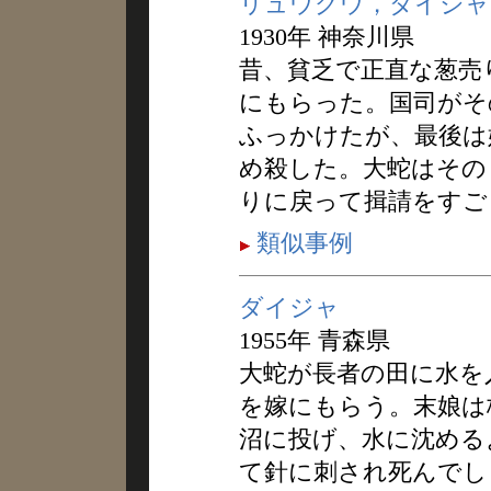
リュウグウ，ダイジャ
1930年 神奈川県
昔、貧乏で正直な葱売
にもらった。国司がそ
ふっかけたが、最後は
め殺した。大蛇はその
りに戻って揖請をすご
類似事例
ダイジャ
1955年 青森県
大蛇が長者の田に水を
を嫁にもらう。末娘は
沼に投げ、水に沈める
て針に刺され死んでし