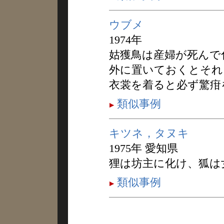
ウブメ
1974年
姑獲鳥は産婦が死んで
外に置いておくとそれ
衣裳を着ると必ず驚疳
類似事例
キツネ，タヌキ
1975年 愛知県
狸は坊主に化け、狐は
類似事例