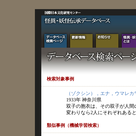
検索対象事例
（ゾクシン），エナ，ウマレカ
1933年 神奈川県
双子の胞衣は、その双子が人間
変わりなら2人にそれぞれある
類似事例（機械学習検索）