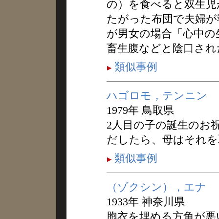
の）を食べると双生児
たがった布団で夫婦が
が男女の場合「心中の
畜生腹などと陰口され
類似事例
ハゴロモ，テンニン
1979年 鳥取県
2人目の子の誕生のお
だしたら、母はそれを
類似事例
（ゾクシン），エナ
1933年 神奈川県
胞衣を埋める方角が悪