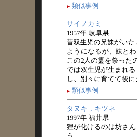
類似事例
サイノカミ
1957年 岐阜県
昔双生児の兄妹がいた
ようになるが、妹とわ
この2人の霊を祭った
では双生児が生まれる
し、別々に育てて後に
類似事例
タヌキ，キツネ
1997年 福井県
狸が化けるのは坊さん
う。