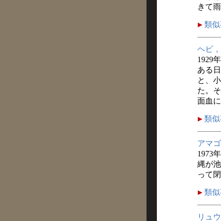
きて雨
類似
ヘビ，
1929
ある日
と、小
た。そ
面血に
類似
アマゴ
1973
縄が池
って閉
類似
リュウ