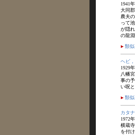
1941
大同郡
農夫の
って池
が隠れ
の龍淵
類似
ヘビ，
1929
八幡宮
事の予
い呪と
類似
カタナ
1972
横蔵寺
を付け