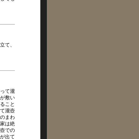
立て、
って瀧
が敷い
ること
て瀧壺
のまわ
家は絶
壺での
が出て