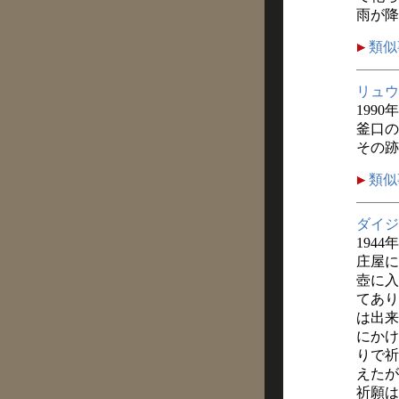
雨が降
類似
リュウ
1990
釜口の
その跡
類似
ダイジ
1944
庄屋に
壺に入
てあり
は出来
にかけ
りで祈
えたが
祈願は