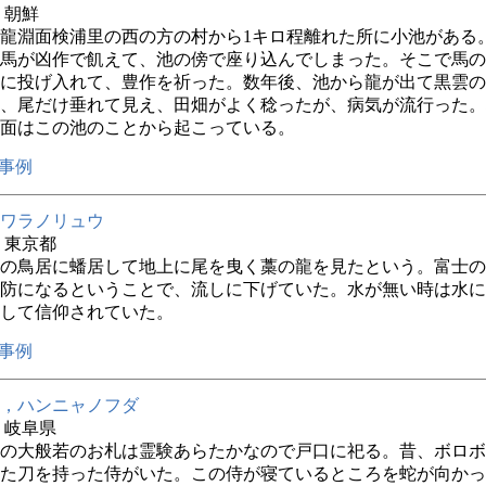
年 朝鮮
龍淵面検浦里の西の方の村から1キロ程離れた所に小池がある
馬が凶作で飢えて、池の傍で座り込んでしまった。そこで馬の
に投げ入れて、豊作を祈った。数年後、池から龍が出て黒雲の
、尾だけ垂れて見え、田畑がよく稔ったが、病気が流行った。
面はこの池のことから起こっている。
事例
ワラノリュウ
年 東京都
の鳥居に蟠居して地上に尾を曳く藁の龍を見たという。富士の
防になるということで、流しに下げていた。水が無い時は水に
して信仰されていた。
事例
，ハンニャノフダ
年 岐阜県
の大般若のお札は霊験あらたかなので戸口に祀る。昔、ボロボ
た刀を持った侍がいた。この侍が寝ているところを蛇が向かっ