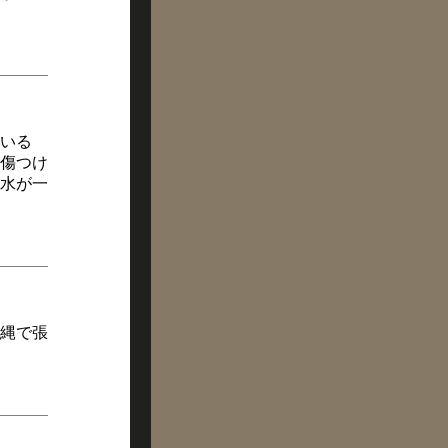
いる
傷つけ
水が一
縄で張