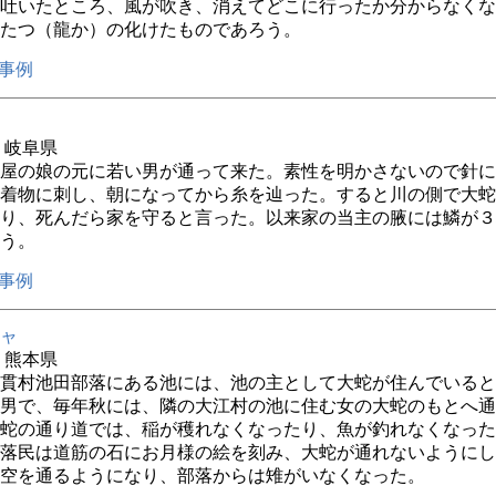
吐いたところ、風が吹き、消えてどこに行ったか分からなくな
たつ（龍か）の化けたものであろう。
事例
年 岐阜県
屋の娘の元に若い男が通って来た。素性を明かさないので針に
着物に刺し、朝になってから糸を辿った。すると川の側で大蛇
り、死んだら家を守ると言った。以来家の当主の腋には鱗が３
う。
事例
ャ
年 熊本県
貫村池田部落にある池には、池の主として大蛇が住んでいると
男で、毎年秋には、隣の大江村の池に住む女の大蛇のもとへ通
蛇の通り道では、稲が穫れなくなったり、魚が釣れなくなった
落民は道筋の石にお月様の絵を刻み、大蛇が通れないようにし
空を通るようになり、部落からは雉がいなくなった。