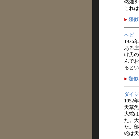
然煙を
これは
類似
ヘビ
1936
ある庄
け男の
んでお
るとい
類似
ダイジ
1952
天草魚
大蛇は
た。大
た。部
蛇は天