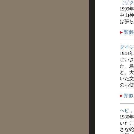
（ゾク
1999
中山神
は張ら
類似
ダイジ
1943
じいさ
た。鳥
と、大
いた文
のお使
類似
ヘビ，
1980年
いたこ
さな蛇