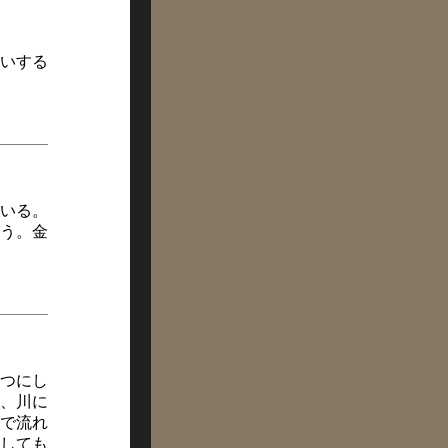
いする
いる。
う。金
つにし
、川に
で流れ
しても