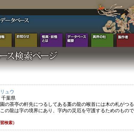
リュウ
年 千葉県
園の茶亭の軒先につるしてある藁の龍の喉首には木の札がつる
この龍は字の境界にあり、字内の災厄を守護するためのもので
習検索）