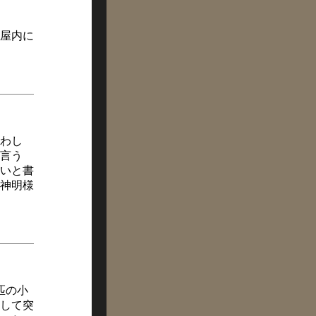
屋内に
わし
言う
いと書
神明様
匹の小
して突