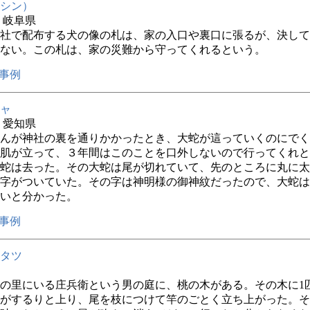
シン）
年 岐阜県
社で配布する犬の像の札は、家の入口や裏口に張るが、決して
ない。この札は、家の災難から守ってくれるという。
事例
ャ
年 愛知県
んが神社の裏を通りかかったとき、大蛇が這っていくのにでく
肌が立って、３年間はこのことを口外しないので行ってくれと
蛇は去った。その大蛇は尾が切れていて、先のところに丸に太
字がついていた。その字は神明様の御神紋だったので、大蛇は
いと分かった。
事例
タツ
の里にいる庄兵衛という男の庭に、桃の木がある。その木に1
がするりと上り、尾を枝につけて竿のごとく立ち上がった。そ