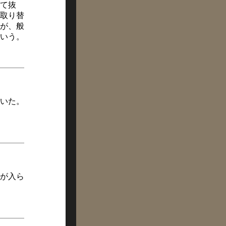
て抜
取り替
が、般
いう。
いた。
魔が入ら