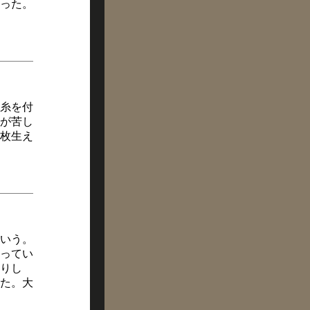
った。
糸を付
が苦し
枚生え
いう。
ってい
りし
た。大