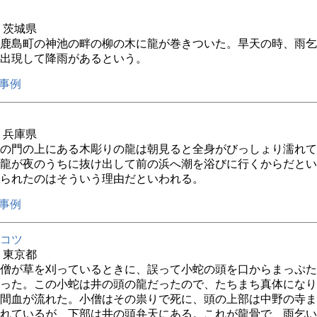
年 茨城県
鹿島町の神池の畔の柳の木に龍が巻きついた。旱天の時、雨乞
出現して降雨があるという。
事例
年 兵庫県
の門の上にある木彫りの龍は朝見ると全身がびっしょり濡れて
龍が夜のうちに抜け出して前の浜へ潮を浴びに行くからだとい
られたのはそういう理由だといわれる。
事例
コツ
年 東京都
僧が草を刈っているときに、誤って小蛇の頭を口からまっぷた
った。この小蛇は井の頭の龍だったので、たちまち真体になり
間血が流れた。小僧はその祟りで死に、頭の上部は中野の寺ま
れているが、下部は井の頭弁天にある。これが龍骨で、雨乞い