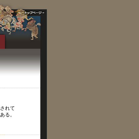
されて
ある。