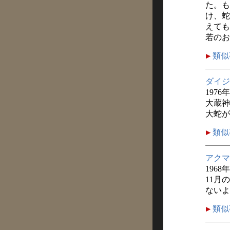
た。も
け、蛇
えても
若のお
類似
ダイジ
1976
大蔵神
大蛇が
類似
アクマ
1968
11月
ないよ
類似