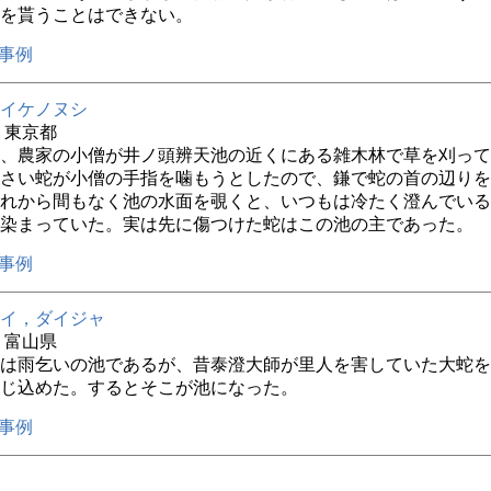
を貰うことはできない。
事例
イケノヌシ
年 東京都
、農家の小僧が井ノ頭辨天池の近くにある雑木林で草を刈って
さい蛇が小僧の手指を噛もうとしたので、鎌で蛇の首の辺りを
れから間もなく池の水面を覗くと、いつもは冷たく澄んでいる
染まっていた。実は先に傷つけた蛇はこの池の主であった。
事例
イ，ダイジャ
年 富山県
は雨乞いの池であるが、昔泰澄大師が里人を害していた大蛇を
じ込めた。するとそこが池になった。
事例