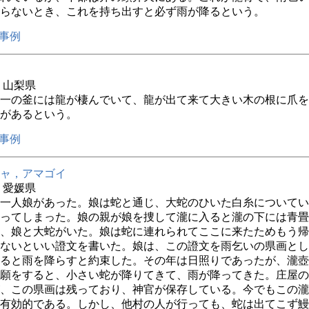
らないとき、これを持ち出すと必ず雨が降るという。
事例
年 山梨県
一の釜には龍が棲んでいて、龍が出て来て大きい木の根に爪を
があるという。
事例
ャ，アマゴイ
年 愛媛県
一人娘があった。娘は蛇と通じ、大蛇のひいた白糸についてい
ってしまった。娘の親が娘を捜して瀧に入ると瀧の下には青畳
、娘と大蛇がいた。娘は蛇に連れられてここに来たためもう帰
ないといい證文を書いた。娘は、この證文を雨乞いの県画とし
ると雨を降らすと約束した。その年は日照りであったが、瀧壺
願をすると、小さい蛇が降りてきて、雨が降ってきた。庄屋の
、この県画は残っており、神官が保存している。今でもこの瀧
有効的である。しかし、他村の人が行っても、蛇は出てこず鰻