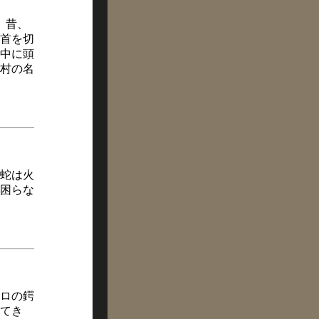
。昔、
首を切
中に頭
村の名
蛇は火
困らな
ロの鍔
てき