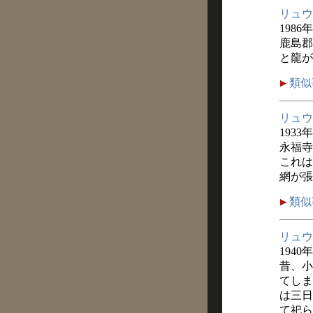
リュウ
1986
鹿島郡
と龍が
類似
リュウ
1933
永福寺
これは
網が張
類似
リュウ
1940
昔、小
てしま
は三日
て祀ら