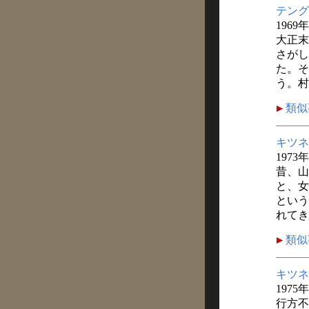
テング
1969
大正末
さがし
た。そ
う。村
類似
キツネ
1973
昔、山
と、女
という
れてき
類似
キツネ
1975
行方不