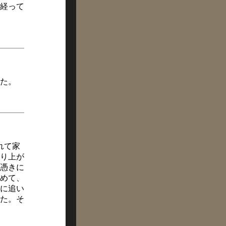
経って
た。
れて家
り上が
憑きに
めて、
に追い
た。そ