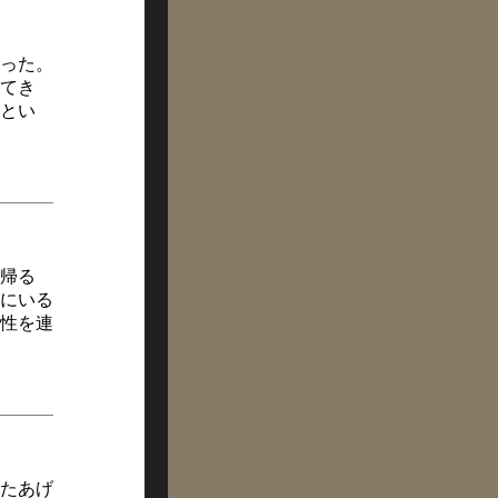
った。
てき
とい
帰る
にいる
性を連
たあげ