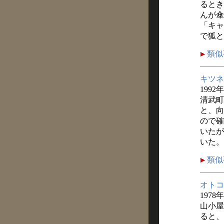
るとき
んが傘
「キャ
で狐と
類似
キツネ
1992
清武町
と、向
ので確
いたが
いた。
類似
オトコ
1978
山小屋
ると、