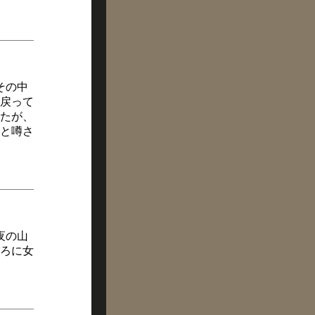
その中
戻って
たが、
と噂さ
夜の山
ろに女