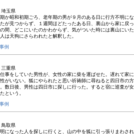
年 埼玉県
期か昭和初期ごろ、老年期の男が９月のある日に行方不明にな
たが見つからず、１週間ほどたったある日、裏山から家に戻っ
の間、どこにいたのかわからず、気がついた時には裏山にいた
人は天狗にさらわれたと解釈した。
事例
年 三重県
仕事をしていた男性が、女性の家に柴を運ばせた。遅れて家に
性がいない。狐にやられたと思い祈祷師に尋ねると四日市の方
。数日後、男性は四日市に探しに行った。すると宿に巡査が女
たという。
事例
年 鳥取県
明になった人を探しに行くと、山の中を狐に引っ張りまわされ