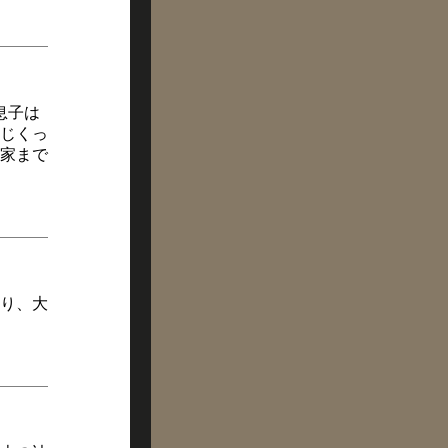
息子は
じくっ
家まで
り、大