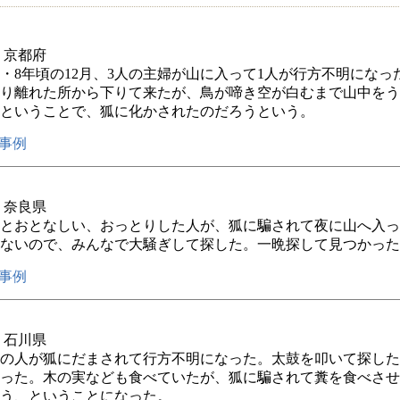
年 京都府
7・8年頃の12月、3人の主婦が山に入って1人が行方不明になっ
り離れた所から下りて来たが、鳥が啼き空が白むまで山中をう
ということで、狐に化かされたのだろうという。
事例
年 奈良県
とおとなしい、おっとりした人が、狐に騙されて夜に山へ入っ
ないので、みんなで大騒ぎして探した。一晩探して見つかった
事例
年 石川県
の人が狐にだまされて行方不明になった。太鼓を叩いて探した
った。木の実なども食べていたが、狐に騙されて糞を食べさせ
う、ということになった。