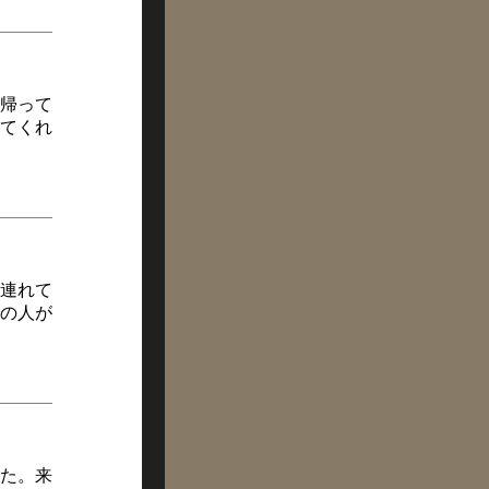
帰って
てくれ
連れて
の人が
た。来