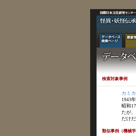
検索対象事例
カミカ
1943
昭和1
たが、
だけだ
類似事例（機械学