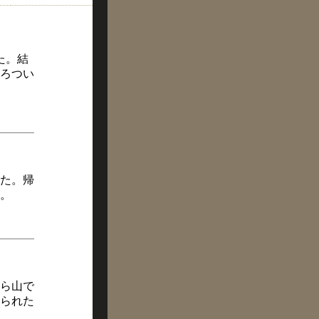
た。結
ろつい
た。帰
。
ら山で
られた