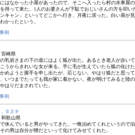
にはなかった小屋があったので、そこへ入ったら村の水車屋の
を持って来た。1人のお婆さんが下駄でおじいさんの方を叩い
ンキャン」といってどこかへ行き、月夜に戻った。白い肩が見
わかったという。
事例
年 宮崎県
の乳岩さまの下の道にはよく狐が出た。あるとき老人が歩いて
こうからきれいな女が来る。手に毛が生えていたら狐の化けた
かめようと握手を申し出たが、応じない。やはり狐だと思って
、いつまでたっても我が家に着かない。夜が明けてみると陸の
やはりだまされていた。
事例
，タヌキ
年 和歌山県
で休んでいると男がやってきた。一晩泊めてくれというので泊
その男は自分が狸だといって化けてみせてくれた。