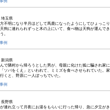
事例
年 埼玉県
方不明になり半月ほどして馬鹿になったようにしてひょっこり
天狗に連れられずっと木の上にいて、食べ物は天狗が運んでき
う。
事例
年 新潟県
んで隣村から帰ろうとした男が、母親に化けた狐に騙され家に
「ソバをくえ」といわれて、ミミズを食べさせられていた。家
行くと、野原に一人ぼっちでいた。
事例
年 長野県
が連れ立って月夜にお湯をもらいに行った帰り、急に夕立がき