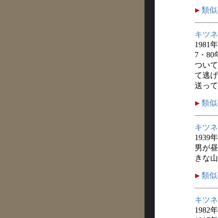
類似
キツネ
1981
7・8
ついて
て逃げ
送って
類似
キツネ
1939
男が昼
きな山
類似
キツネ
1982