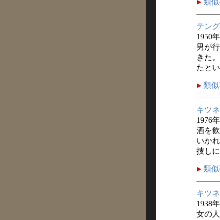
類似
テング
1950
男が行
きた。
たとい
類似
キツネ
1976
酒を飲
いかれ
捜しに
類似
キツネ
1938
女の人