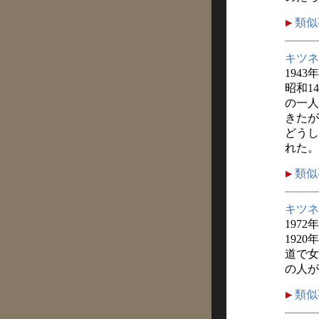
類似
キツネ
1943
昭和1
の一人
きたが
どうし
れた。
類似
キツネ
1972
192
道で女
の人が
類似