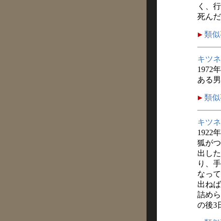
く、行
死んだ
類似
キツネ
1972
ある男
類似
キツネ
1922
狐がつ
出した
り、手
なって
出ねば
詰めら
の後3