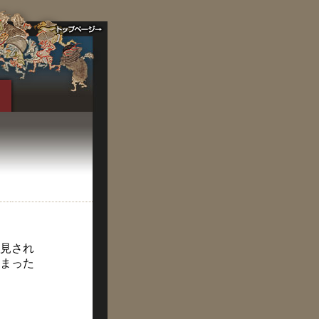
発見され
まった