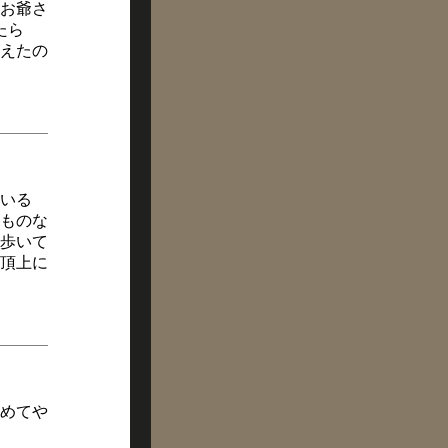
お爺さ
たら
えたの
いる
ものな
歩いて
頂上に
めてや