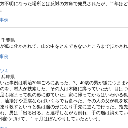
方不明になった場所とは反対の方角で発見されたが、半年ほど
。
事例
年 千葉県
が狐に化かされて、山の中をとんでもないところまで歩かされ
事例
ツキ
年 兵庫県
いた事例は明治20年ごろにあった。3、40歳の男が狐につまま
のを、村人が捜索した。その人は木陰に蹲っていたが、目はつ
足も縮まって狐の形に似ていた。家に帰ってからはいわゆる狐
、油揚げや豆腐ならばいくらでも食べた。その人の父が狐を攻
捻り殺すというと狐は瘤の形になり手先に進んで行った。指先
れ、男は「出る出る」と連呼しながら倒れ、手の瘤は消えてい
日寝つづけて、１ヶ月はぼんやりしていたという。