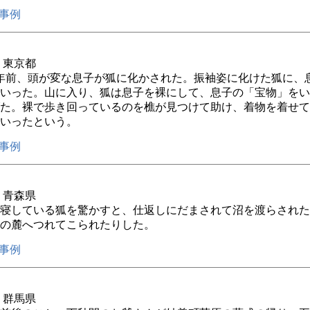
事例
年 東京都
0年前、頭が変な息子が狐に化かされた。振袖姿に化けた狐に、
いった。山に入り、狐は息子を裸にして、息子の「宝物」をい
た。裸で歩き回っているのを樵が見つけて助け、着物を着せて
いったという。
事例
年 青森県
寝している狐を驚かすと、仕返しにだまされて沼を渡らされた
の麓へつれてこられたりした。
事例
年 群馬県