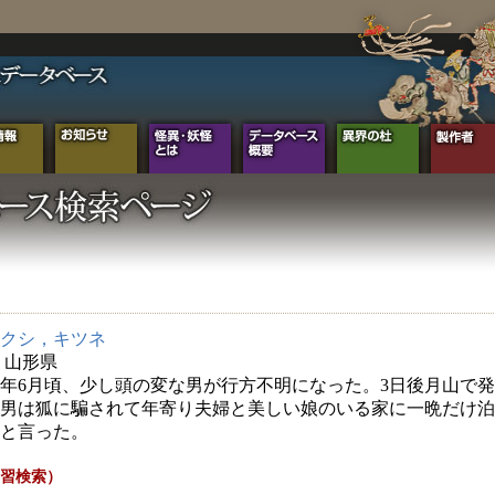
クシ，キツネ
年 山形県
7年6月頃、少し頭の変な男が行方不明になった。3日後月山で
男は狐に騙されて年寄り夫婦と美しい娘のいる家に一晩だけ泊
と言った。
習検索）