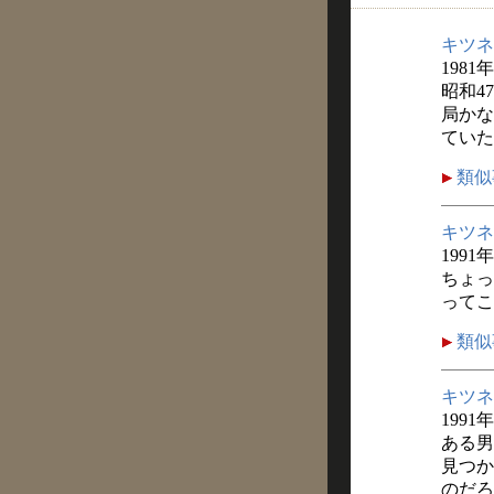
キツネ
1981
昭和4
局かな
ていた
類似
キツネ
1991
ちょっ
ってこ
類似
キツネ
1991
ある男
見つか
のだろ