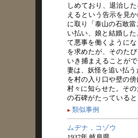
しめており、退治した
えるという告示を見か
に取り「泰山の石敢當
い払い、娘と結婚した
て悪事を働くようにな
を求めたが、そのたび
いき捕まえることがで
妻は、妖怪を追い払う
を村の入り口や壁の傍
村々に知らせた。その
の石碑がたっていると
類似事例
ムヂナ，コゾウ
1937年 岐阜県