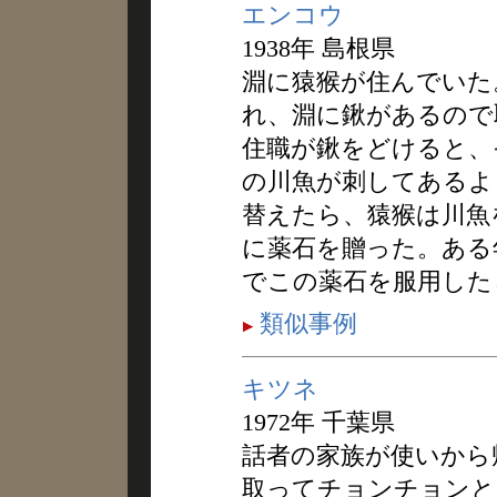
エンコウ
1938年 島根県
淵に猿猴が住んでいた
れ、淵に鍬があるので
住職が鍬をどけると、
の川魚が刺してあるよ
替えたら、猿猴は川魚
に薬石を贈った。ある
でこの薬石を服用した
類似事例
キツネ
1972年 千葉県
話者の家族が使いから
取ってチョンチョンと