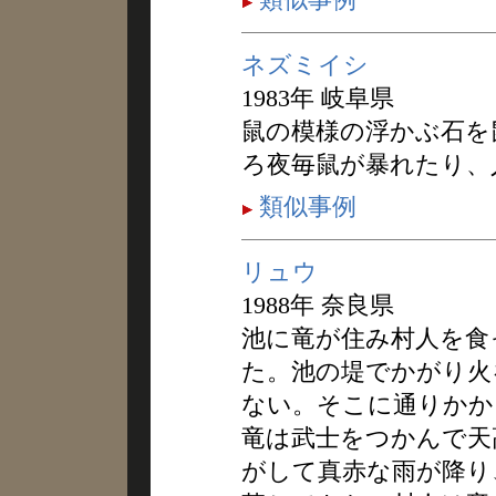
ネズミイシ
1983年 岐阜県
鼠の模様の浮かぶ石を
ろ夜毎鼠が暴れたり、
類似事例
リュウ
1988年 奈良県
池に竜が住み村人を食
た。池の堤でかがり火
ない。そこに通りかか
竜は武士をつかんで天
がして真赤な雨が降り