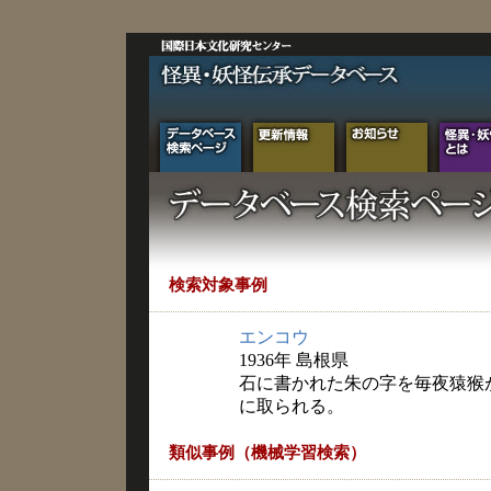
検索対象事例
エンコウ
1936年 島根県
石に書かれた朱の字を毎夜猿猴
に取られる。
類似事例（機械学習検索）