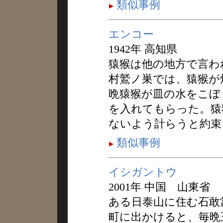
類似事例
エンコー
1942年 高知県
猿猴は他の地方で言わ
村鷲ノ巣では、猿猴が
晩猿猴が皿の水をこぼ
を入れてもらった。猿
ないよう計らうと約束
類似事例
イシガントウ
2001年 中国 山東省
ある日泰山に住む石敢
町に出かけると、毎晩