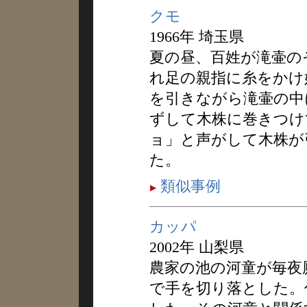
クモ
1966年 埼玉県
夏の昼、百姓が滝壷の
れ足の親指に糸をかけ
を引きながら滝壷の中
ずして木株に巻きつけ
ョ」と声がして木株が
た。
類似事例
カッパ
2002年 山梨県
農家の池の河童が毎夜
で手を切り落とした。