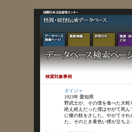
検索対象事例
ダイジャ
1923年 愛知県
野武士が、その僕を食べた大蛇
絶え絶えだった僕はやがて死ん
に榎の枝をさした。やがてそれ
た。そのとき黄色い煙が立ち上