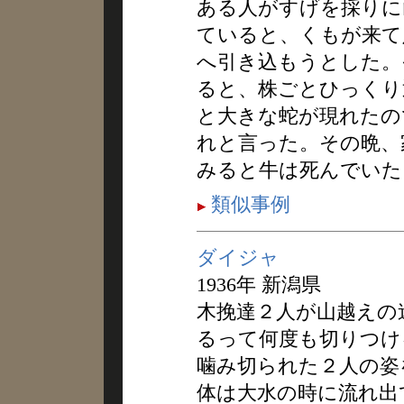
ある人がすげを採りに
ていると、くもが来て
へ引き込もうとした。
ると、株ごとひっくり
と大きな蛇が現れたの
れと言った。その晩、
みると牛は死んでいた
類似事例
ダイジャ
1936年 新潟県
木挽達２人が山越えの
るって何度も切りつけ
噛み切られた２人の姿
体は大水の時に流れ出