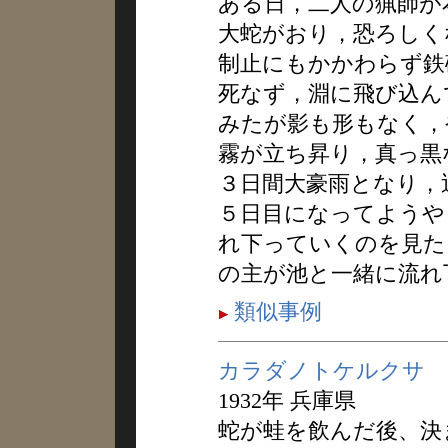
ある日，二人の猟師が
大蛇がおり，恐ろしく
制止にもかかわらず鉄
死なず，淵に飛び込ん
みたが影も形もなく，
霧が立ち昇り，真っ黒
３日間大豪雨となり，
５日目になってようや
れ下っていくのを見た
の主が池と一緒に流れ
類似事例
カラダノトケルクサ
1932年 兵庫県
蛇が蛙を飲んだ後、決