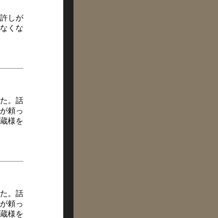
許しが
なくな
た。話
が頼っ
蔵様を
た。話
が頼っ
蔵様を