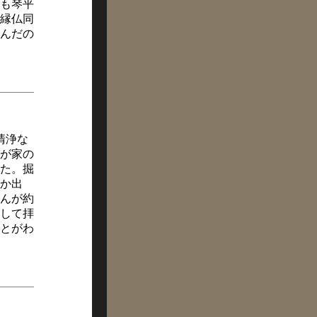
も琴平
縁仏同
んだの
清浄な
が家の
た。掘
か出
んが約
して拝
とがわ