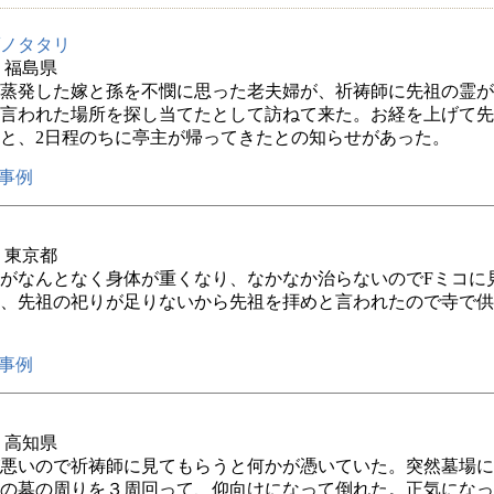
ノタタリ
年 福島県
蒸発した嫁と孫を不憫に思った老夫婦が、祈祷師に先祖の霊が
言われた場所を探し当てたとして訪ねて来た。お経を上げて先
と、2日程のちに亭主が帰ってきたとの知らせがあった。
事例
年 東京都
がなんとなく身体が重くなり、なかなか治らないのでFミコに
、先祖の祀りが足りないから先祖を拝めと言われたので寺で供
事例
年 高知県
悪いので祈祷師に見てもらうと何かが憑いていた。突然墓場に
の墓の周りを３周回って、仰向けになって倒れた。正気になっ