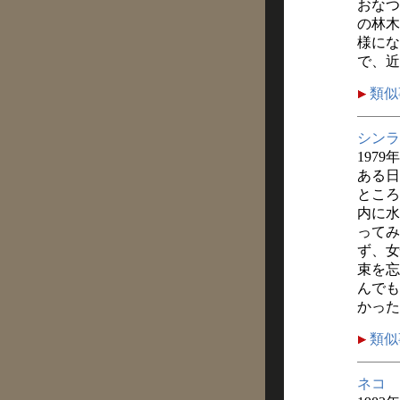
おなつ
の林木
様にな
で、近
類似
シンラ
1979
ある日
ところ
内に水
ってみ
ず、女
束を忘
んでも
かった
類似
ネコ