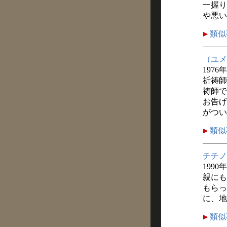
一握り
や悪い
類似
（ユメ
1976
祈祷師
祷師で
お告げ
がつい
類似
チチノ
1990
親にも
もらっ
に、地
類似