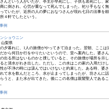
さんという人がいたが、亭主が早死にし、子供も若死にし、家
商に倒され、心労が重なって死んでしまった。祀り手もなく無
っていたが、近所の人の夢におなつさんが現れ七日の法事を頼
所４軒でしたという。
事例
ンショウニン
年 山梨県
の夕暮れに、1人の旅僧がやってきて泊まった。翌朝、ここは
だから何日か行をやりたいというので、堂へ案内した。婆さん
の出る所はないものかと捜していると、その旅僧が場所を示し
ると清水がわき出した。ただし、この水はこの家の入用だけし
性が不浄の時には汲んではいけないと約束した。ある時、婆さ
れて水を飲んだところ、水が止まってしまったが、坊さんに話
らうと、また水が出てきた。後にこの名僧は親鸞聖人であるこ
。
事例