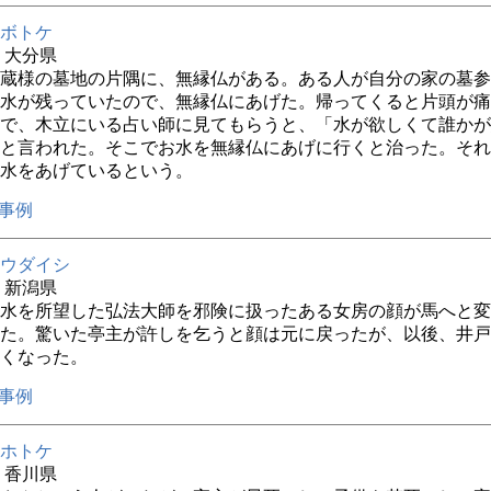
ボトケ
年 大分県
蔵様の墓地の片隅に、無縁仏がある。ある人が自分の家の墓参
水が残っていたので、無縁仏にあげた。帰ってくると片頭が痛
で、木立にいる占い師に見てもらうと、「水が欲しくて誰かが
と言われた。そこでお水を無縁仏にあげに行くと治った。それ
水をあげているという。
事例
ウダイシ
年 新潟県
水を所望した弘法大師を邪険に扱ったある女房の顔が馬へと変
た。驚いた亭主が許しを乞うと顔は元に戻ったが、以後、井戸
くなった。
事例
ホトケ
年 香川県