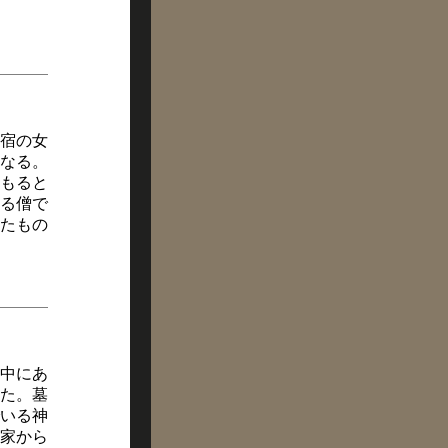
宿の女
なる。
もると
る僧で
たもの
中にあ
た。墓
いる神
家から