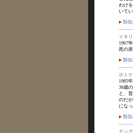
わけを
いてい
類似
イキリ
1967
死の床
類似
ホトケ
1985
38歳
と、昔
のだが
になっ
類似
テング