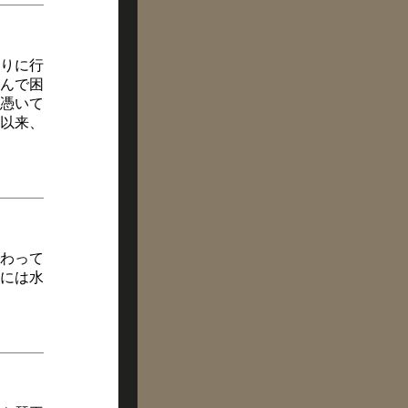
りに行
んで困
憑いて
以来、
わって
には水