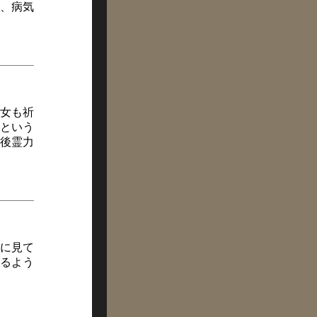
、病気
老女も祈
という
後霊力
に見て
るよう