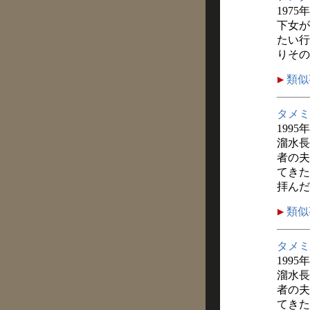
1975
下女が
たい行
りその
類似
タメミ
1995
溜水長
者の夫
てきた
拝んだ
類似
タメミ
1995
溜水長
者の夫
てきた