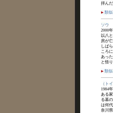
拝んだ
類似
ソウ
2000年
以八と
房が亡
しばら
ころに
あった
と悟り
類似
（トイ
1984
ある家
る墓の
は何代
奈川県