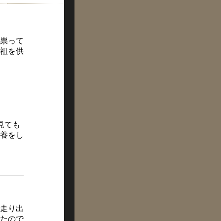
祟って
祖を供
見ても
養をし
走り出
たので