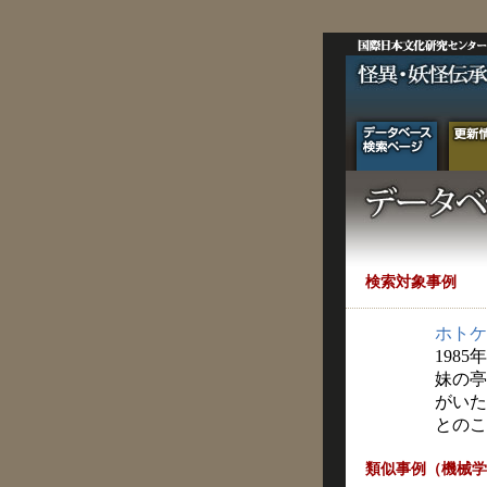
検索対象事例
ホトケ
1985
妹の亭
がいた
とのこ
類似事例（機械学