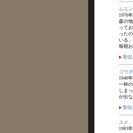
ムエン
1976
森の地
ってお
ったの
いる」
毎朝お
類似
コウボ
1940
一杯の
しまっ
が出な
類似
ユメ，
1983