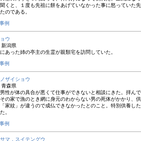
聞くと、１度も先祖に餅をあげていなかった事に怒っていた先
たのである。
事例
ョウ
年 新潟県
にあった姉の亭主の生霊が親類宅を訪問していた。
事例
ノザイショウ
年 青森県
の男性が体の具合が悪くて仕事ができないと相談にきた。拝ん
その家で漁のとき網に身元のわからない男の死体がかかり、供
「家紋」が違うので成仏できなかったとのこと。特別供養した
た。
事例
サマ，スイテングウ