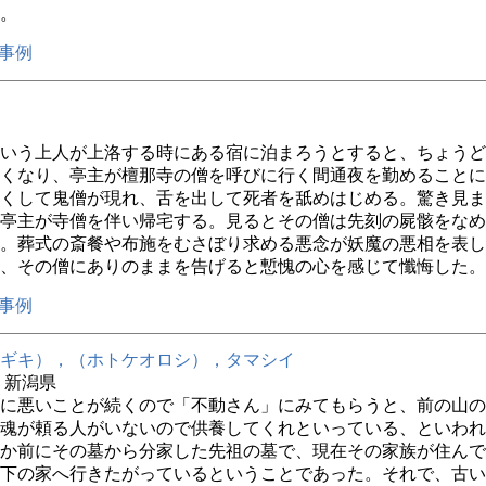
。
事例
いう上人が上洛する時にある宿に泊まろうとすると、ちょうど
くなり、亭主が檀那寺の僧を呼びに行く間通夜を勤めることに
くして鬼僧が現れ、舌を出して死者を舐めはじめる。驚き見ま
亭主が寺僧を伴い帰宅する。見るとその僧は先刻の屍骸をなめ
。葬式の斎餐や布施をむさぼり求める悪念が妖魔の悪相を表し
、その僧にありのままを告げると慙愧の心を感じて懺悔した。
事例
ギキ），（ホトケオロシ），タマシイ
年 新潟県
に悪いことが続くので「不動さん」にみてもらうと、前の山の
魂が頼る人がいないので供養してくれといっている、といわれ
か前にその墓から分家した先祖の墓で、現在その家族が住んで
下の家へ行きたがっているということであった。それで、古い