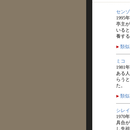
センゾ
1995
亭主が
いると
養する
類似
ミコ
1981
ある人
らうと
た。
類似
シレイ
1970
具合が
し先祖