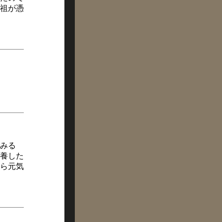
祖が憑
でみる
養した
ら元気