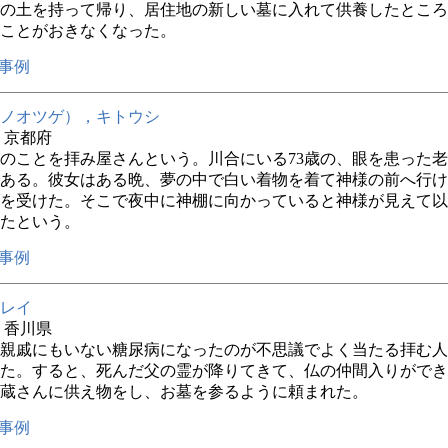
の土を持って帰り、居住地の新しい墓に入れて供養したところ
ことがおきなくなった。
事例
ノオツゲ），キトウシ
年 京都府
のことを拝み屋さんという。川合にいる73歳の、眼を患った
ある。彼女はある晩、夢の中で白い着物を着て神様の前へ行け
を受けた。そこで夜中に神棚に向かっていると神様が見えて以
たという。
事例
レイ
年 香川県
親戚にもいない糖尿病になったのが不思議でよく当たる拝む人
た。すると、死んだ父の霊が降りてきて、仏の仲間入りができ
蔵さんに供え物をし、お墓を参るように頼まれた。
事例