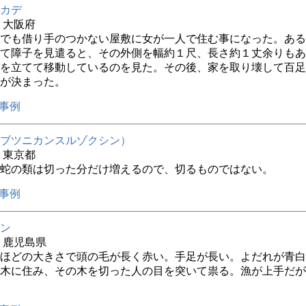
カデ
年 大阪府
でも借り手のつかない屋敷に女が一人で住む事になった。ある
て障子を見遣ると、その外側を幅約１尺、長さ約１丈余りもあ
を立てて移動しているのを見た。その後、家を取り壊して百足
が決まった。
事例
ブツニカンスルゾクシン）
年 東京都
蛇の類は切った分だけ増えるので、切るものではない。
事例
ン
年 鹿児島県
ほどの大きさで頭の毛が長く赤い。手足が長い。よだれが青白
木に住み、その木を切った人の目を突いて祟る。漁が上手だが