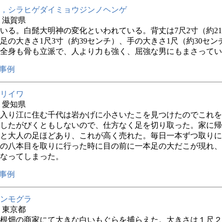
，シラヒゲダイミョウジンノヘンゲ
年 滋賀県
いる。白髭大明神の変化といわれている。背丈は7尺2寸（約21
足の大きさ1尺3寸（約39センチ）、手の大きさ1尺（約30セン
全身も骨も立派で、人より力も強く、屈強な男にもまさってい
事例
リイワ
年 愛知県
入り江に住む千代は岩かげに小さいたこを見つけたのでこれを
したがびくともしないので、仕方なく足を切り取った。家に帰
と大人の足ほどあり、これが高く売れた。毎日一本ずつ取りに
の八本目を取りに行った時に目の前に一本足の大だこが現れ、
なってしまった。
事例
ンモグラ
年 東京都
根畑の商家にて大きな白いもぐらを捕らえた。大きさは１尺２