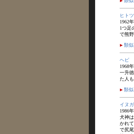
類似
ヒトツ
1962
1つ足
で熊野
類似
ヘビ
1968
一升徳
た人も
類似
イヌガ
1986
犬神は
かれて
で尻尾