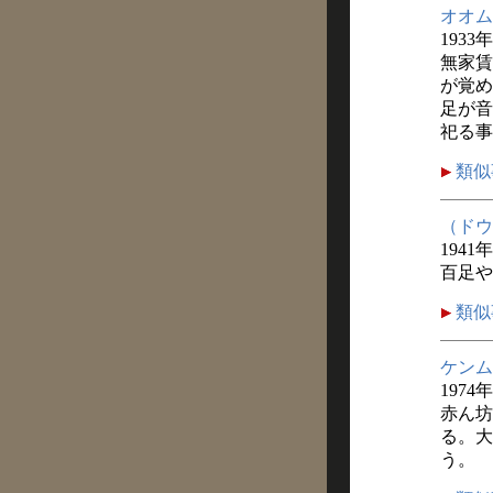
オオム
1933
無家賃
が覚め
足が音
祀る事
類似
（ドウ
1941
百足や
類似
ケンム
1974
赤ん坊
る。大
う。