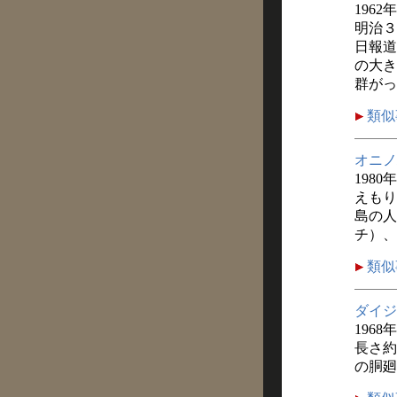
1962
明治３
日報道
の大き
群がっ
類似
オニノ
1980年
えもり
島の人
チ）、
類似
ダイジ
1968
長さ約
の胴廻