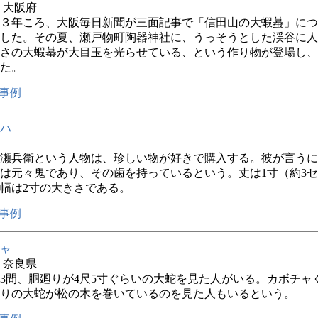
年 大阪府
３年ころ、大阪毎日新聞が三面記事で「信田山の大蝦蟇」につ
した。その夏、瀬戸物町陶器神社に、うっそうとした渓谷に人
さの大蝦蟇が大目玉を光らせている、という作り物が登場し、
た。
事例
ハ
瀬兵衛という人物は、珍しい物が好きで購入する。彼が言うに
は元々鬼であり、その歯を持っているという。丈は1寸（約3
幅は2寸の大きさである。
事例
ャ
年 奈良県
3間、胴廻りが4尺5寸ぐらいの大蛇を見た人がいる。カボチャ
りの大蛇が松の木を巻いているのを見た人もいるという。