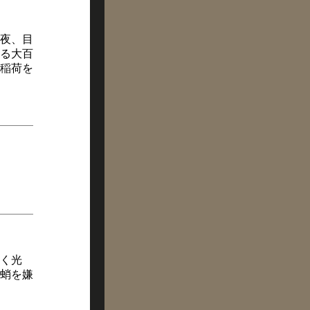
夜、目
る大百
稲荷を
く光
蛸を嫌