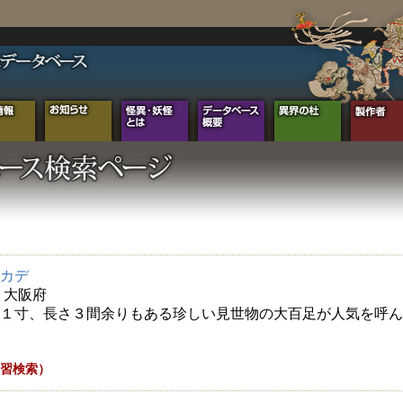
カデ
年 大阪府
１寸、長さ３間余りもある珍しい見世物の大百足が人気を呼ん
習検索）