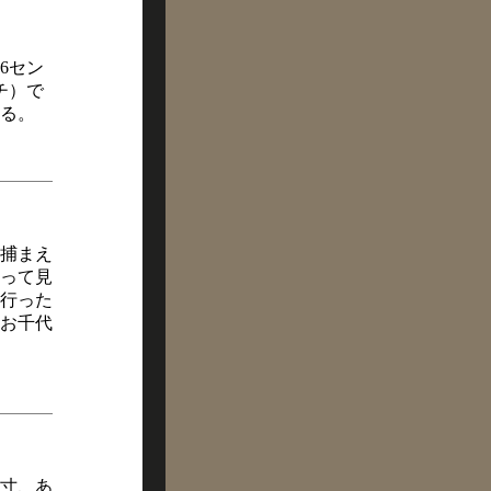
6セン
チ）で
る。
捕まえ
って見
行った
お千代
寸、あ