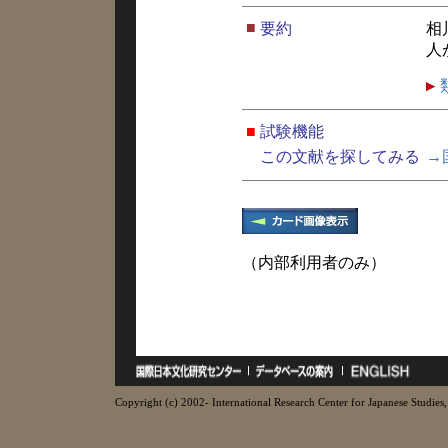
■
要約
相
人
■
試験機能
この文献を探してみる
→
（内部利用者のみ）
Copyright (c) 2002- International Research Center for Japanese Studies, 