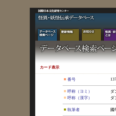
カード表示
■
13
番号
■
呼称（ヨミ）
ダ
■
呼称（漢字）
ダ
■
執筆者
國