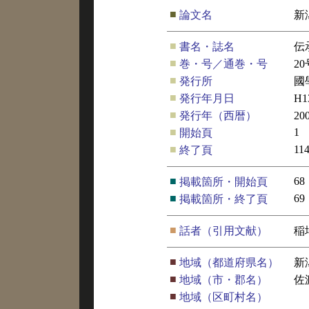
■
論文名
新
■
書名・誌名
伝
■
巻・号／通巻・号
20
■
発行所
國
■
発行年月日
H
■
発行年（西暦）
20
■
1
開始頁
■
11
終了頁
■
68
掲載箇所・開始頁
■
69
掲載箇所・終了頁
■
話者（引用文献）
稲
■
地域（都道府県名）
新
■
地域（市・郡名）
佐
■
地域（区町村名）