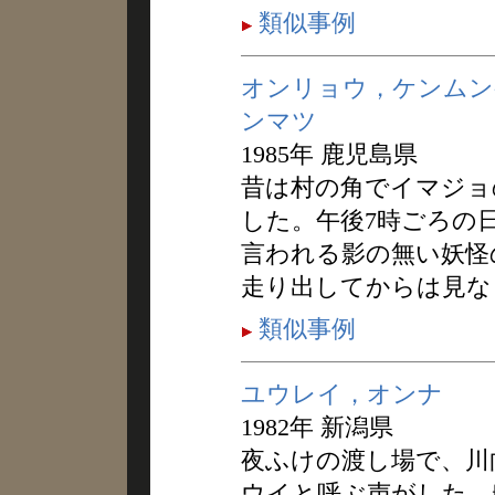
類似事例
オンリョウ，ケンムン
ンマツ
1985年 鹿児島県
昔は村の角でイマジョ
した。午後7時ごろの
言われる影の無い妖怪
走り出してからは見な
類似事例
ユウレイ，オンナ
1982年 新潟県
夜ふけの渡し場で、川
ウイと呼ぶ声がした。