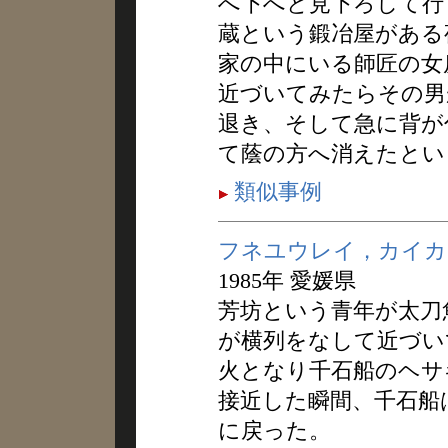
へ下へと見下ろして行
蔵という鍛冶屋がある
家の中にいる師匠の女
近づいてみたらその男
退き、そして急に背が
て蔭の方へ消えたとい
類似事例
フネユウレイ，カイカ
1985年 愛媛県
芳坊という青年が太刀
が横列をなして近づい
火となり千石船のヘサ
接近した瞬間、千石船
に戻った。