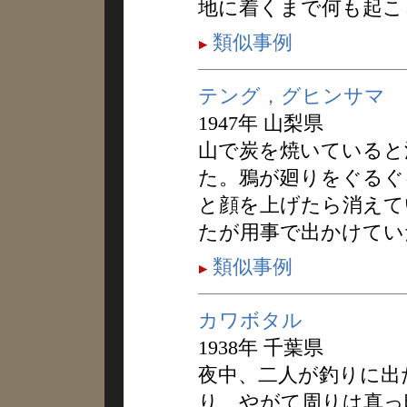
地に着くまで何も起こ
類似事例
テング，グヒンサマ
1947年 山梨県
山で炭を焼いていると
た。鴉が廻りをぐるぐ
と顔を上げたら消えて
たが用事で出かけてい
類似事例
カワボタル
1938年 千葉県
夜中、二人が釣りに出
り、やがて周りは真っ