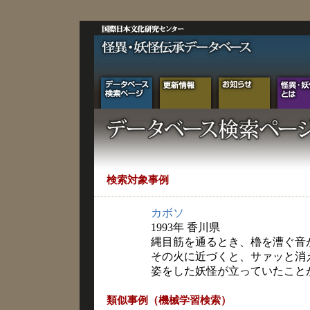
検索対象事例
カボソ
1993年 香川県
縄目筋を通るとき、櫓を漕ぐ音
その火に近づくと、サァッと消
姿をした妖怪が立っていたこと
類似事例（機械学習検索）