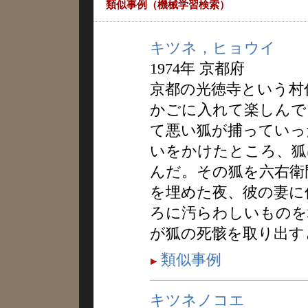
類似事例（機械学習検索）
キツネ，ヒョウイ
1974年 京都府
京都の光徳寺という村
かごに入れて楽しんで
て悪い狐が捕っていっ
いをかけたところ、狐
んだ。その狐を六右衛
を埋めた夜、彼の妻に
ろに汚らわしいものを
が狐の死骸を取り出す
類似事例
キツネノコエ