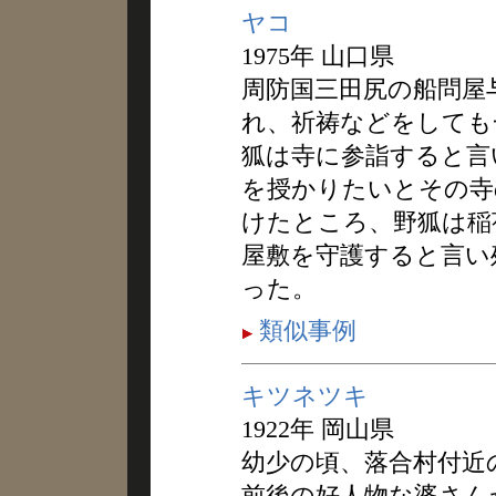
ヤコ
1975年 山口県
周防国三田尻の船問屋
れ、祈祷などをしても
狐は寺に参詣すると言
を授かりたいとその寺
けたところ、野狐は稲
屋敷を守護すると言い
った。
類似事例
キツネツキ
1922年 岡山県
幼少の頃、落合村付近
前後の好人物な婆さん