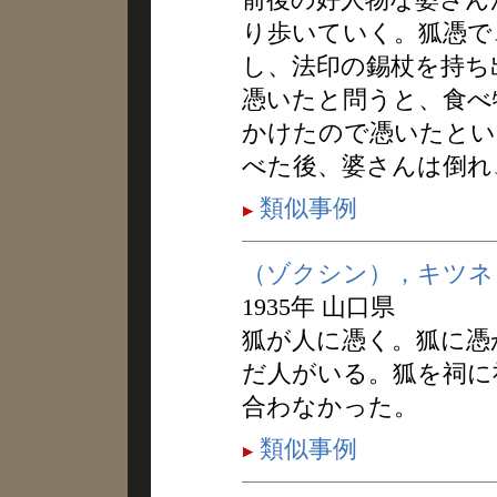
り歩いていく。狐憑で
し、法印の錫杖を持ち
憑いたと問うと、食べ
かけたので憑いたとい
べた後、婆さんは倒れ
類似事例
（ゾクシン），キツネ
1935年 山口県
狐が人に憑く。狐に憑
だ人がいる。狐を祠に
合わなかった。
類似事例