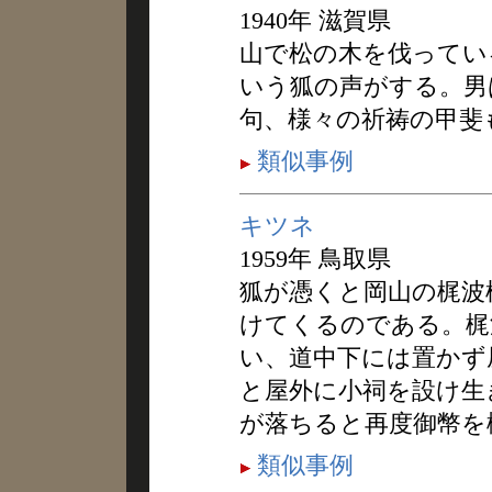
1940年 滋賀県
山で松の木を伐ってい
いう狐の声がする。男
句、様々の祈祷の甲斐
類似事例
キツネ
1959年 鳥取県
狐が憑くと岡山の梶波
けてくるのである。梶
い、道中下には置かず
と屋外に小祠を設け生
が落ちると再度御幣を
類似事例