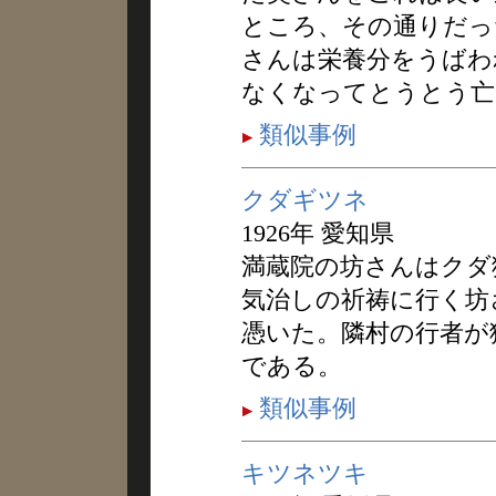
ところ、その通りだっ
さんは栄養分をうばわ
なくなってとうとう亡
類似事例
クダギツネ
1926年 愛知県
満蔵院の坊さんはクダ
気治しの祈祷に行く坊
憑いた。隣村の行者が
である。
類似事例
キツネツキ