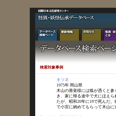
検索対象事例
キツネ
1975年 岡山県
木山の善覚様には狐が憑くと参
き、家に帰る途中で犬にほえら
たが、昭和20年に19で死んだ
で小宮に納めてもらって木山に