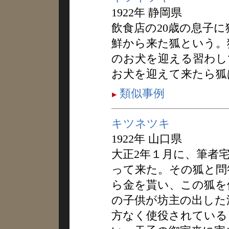
1922年 静岡県
飲食店の20歳の息子
鮮から来た狐という。
のお犬を迎える習わし
お犬を迎えて来たら狐
類似事例
キツネツキ
1922年 山口県
大正2年１月に、筆者
って来た。その狐と問
ら金を貰い、この狐を
の子供が坊主の出した
方なく使役されている