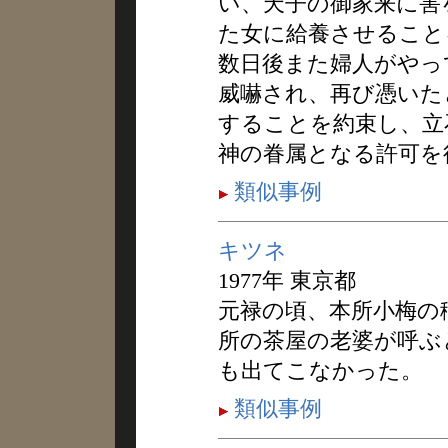
い、天子の御家来に害
た女に給養させること
数日後また婦人がやっ
威嚇され、再び憑いた
することを約束し、立
神の眷属となる許可を
類似事例
キツネ
1977年 東京都
元禄の頃、本所小梅の
所の茶屋の老婆が呼ぶ
も出てこなかった。
類似事例