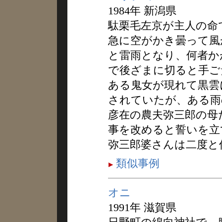
1984年 新潟県
駄栗毛左京が主人の命
急に空がかき曇って風
と雷雨となり、何者か
で後ざまに切ると手ご
ある鬼女が現れて黒雲
されていたが、ある雨
彦在の農夫弥三郎の母
事を改めると誓いを立
弥三郎婆さんは二度と
類似事例
オニ
1991年 滋賀県