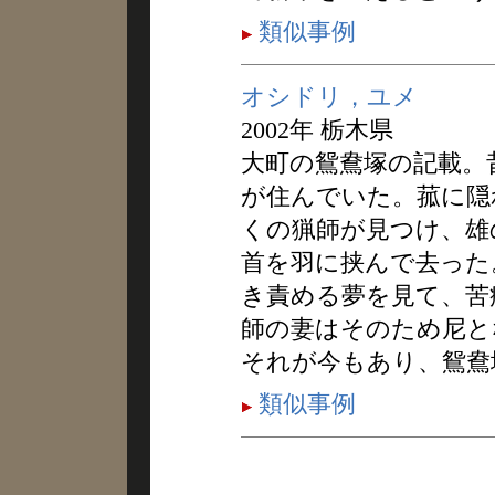
類似事例
オシドリ，ユメ
2002年 栃木県
大町の鴛鴦塚の記載。
が住んでいた。菰に隠
くの猟師が見つけ、雄
首を羽に挟んで去った
き責める夢を見て、苦
師の妻はそのため尼と
それが今もあり、鴛鴦
類似事例