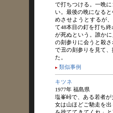
で打ちつける。一晩に
い。最後の晩になると
めさせようとするが、
て48本目の釘を打ち
が死ぬという。誰かに
の刻参りに会うと殺さ
で丑の刻参りを見て、
た。
類似事例
キツネ
1977年 福島県
塩峯峠で、ある若者が
女は山ほどご馳走を出
を捨ててきてくれ」と