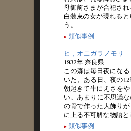
母御前さまが合祀され
白装束の女が現れると
う。
類似事例
ヒ，オニガラノモリ
1932年 奈良県
この森は毎日夜になる
いた。ある日、夜の1
朝起きて牛にえさをや
い。あまりに不思議な
の骨で作った大飾りが
に上る不可解な物語と
類似事例