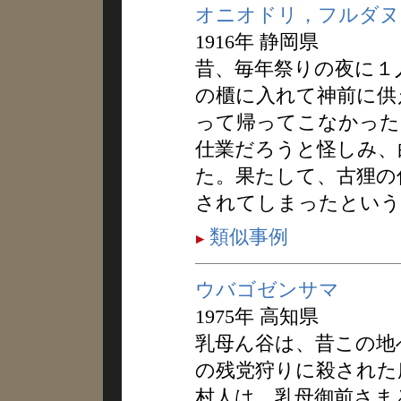
オニオドリ，フルダヌ
1916年 静岡県
昔、毎年祭りの夜に１
の櫃に入れて神前に供
って帰ってこなかった
仕業だろうと怪しみ、
た。果たして、古狸の
されてしまったという
類似事例
ウバゴゼンサマ
1975年 高知県
乳母ん谷は、昔この地
の残党狩りに殺された
村人は、乳母御前さま