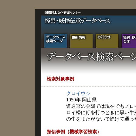
検索対象事例
クロイウシ
1959年 岡山県
道通宮の会陽では現在でもノロ
ロイ松に釘を打つときに黒い牛
の牛をまたがないで除けて通っ
類似事例（機械学習検索）