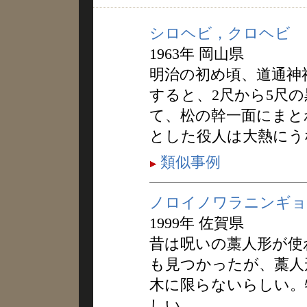
シロヘビ，クロヘビ
1963年 岡山県
明治の初め頃、道通神
すると、2尺から5尺
て、松の幹一面にまと
とした役人は大熱にう
類似事例
ノロイノワラニンギョ
1999年 佐賀県
昔は呪いの藁人形が使
も見つかったが、藁人
木に限らないらしい。
しい。