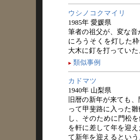
ウシノコクマイリ
1985年 愛媛県
筆者の祖父が、変な音
にろうそくを灯した枠
大木に釘を打っていた
類似事例
カドマツ
1940年 山梨県
旧暦の新年が来ても、
って甲斐路に入った雛鶴
し、そのために門松を
を軒に差して年を迎え
て新年を迎えるという