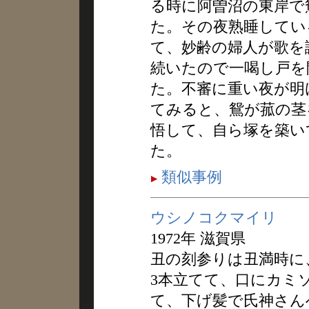
る時に阿曽沼の東岸で
た。その夜熟睡してい
て、妙齢の婦人が歌を
続いたので一喝し戸を
た。不審に重い夜が明
てみると、鴛が菰の茎
悟して、自ら塚を築い
た。
類似事例
ウシノコクマイリ
1972年 滋賀県
丑の刻参りは丑満時に
3本立てて、口にカミ
て、下げ髪で氏神さん