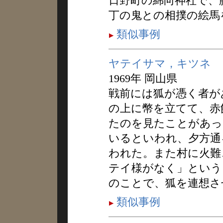
日野町の綿向神社で、
丁の鬼との相撲の絵馬
類似事例
ヤテイサマ，キツネ
1969年 岡山県
戦前には狐が憑く者が
の上に幣を立てて、赤
たのを見たことがあっ
いるといわれ、夕方通
われた。また村に火難
テイ様がなく」という
のことで、狐を連想さ
類似事例