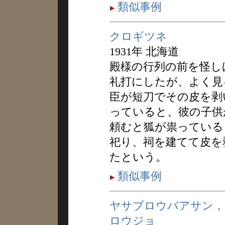
類似事例
クロギツネ
1931年 北海道
殿様の行列の前を怪し
礼打にしたが、よく見
臣が短刀でその皮を剥
っていると、彼の子供
頼むと狐が祟っている
祀り、祠を建てて皮を
たという。
類似事例
ヤサブロウバアサン，
ロウジョ