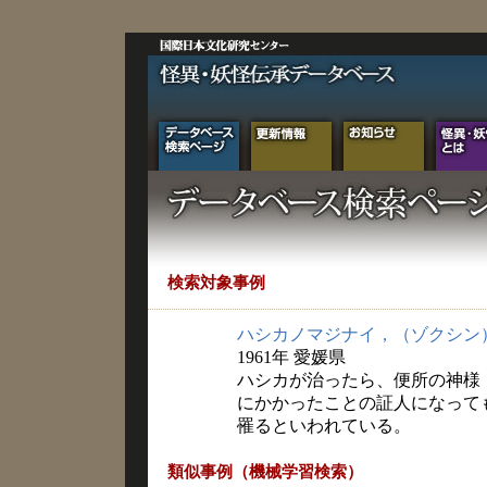
検索対象事例
ハシカノマジナイ，（ゾクシン
1961年 愛媛県
ハシカが治ったら、便所の神様
にかかったことの証人になって
罹るといわれている。
類似事例（機械学習検索）