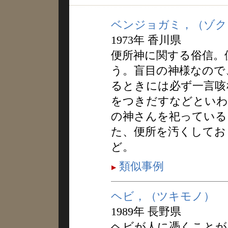
ベンジョガミ，（ゾク
1973年 香川県
便所神に関する俗信。
う。盲目の神様なので
るときには必ず一言咳
をつきだすなどといわ
の神さんを祀っている
た、便所を汚くしてお
ど。
類似事例
ヘビ，（ツキモノ）
1989年 長野県
ヘビが人に憑くことが