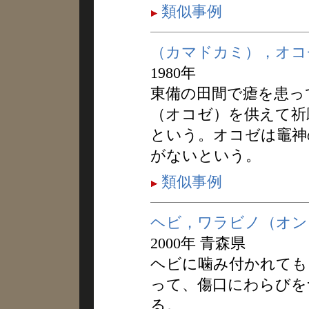
類似事例
（カマドカミ），オコ
1980年
東備の田間で瘧を患っ
（オコゼ）を供えて祈
という。オコゼは竈神
がないという。
類似事例
ヘビ，ワラビノ（オン
2000年 青森県
ヘビに噛み付かれても
って、傷口にわらびを
る。