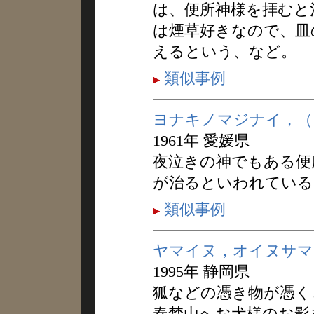
は、便所神様を拝むと
は煙草好きなので、皿
えるという、など。
類似事例
ヨナキノマジナイ，（
1961年 愛媛県
夜泣きの神でもある便
が治るといわれている
類似事例
ヤマイヌ，オイヌサマ
1995年 静岡県
狐などの憑き物が憑く
春埜山へお犬様のお影