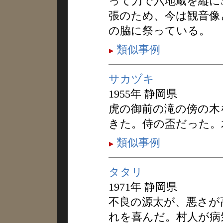
って刀で六地蔵を縦に
張のため、今は観音像
の脇に祭っている。
類似事例
サカヅキ
1955年 静岡県
虎の御前の滝の傍の木
きた。侍の盃だった。
類似事例
タタリ
1971年 静岡県
不良の源太が、悪さが
れを喜んだ。村人が病