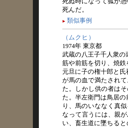
死ぬ時になって狐が憑
死んだ。
類似事例
（ムクヒ）
1974年 東京都
武蔵の八王子千人衆の
筋や前筋を切り、焼鉄
元旦に子の権十郎と氏
が馬の血で満たされて
た。しかし供の者はそ
た。半左衛門は鳥居の
り、馬のいななく真似
なって言うには、親が
い、畜生道に墜ちると