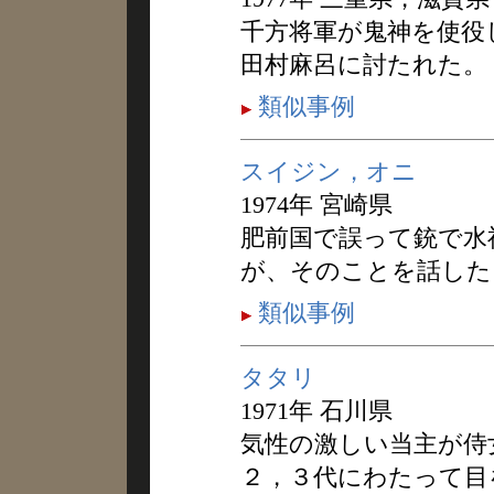
千方将軍が鬼神を使役
田村麻呂に討たれた。
類似事例
スイジン，オニ
1974年 宮崎県
肥前国で誤って銃で水
が、そのことを話した
類似事例
タタリ
1971年 石川県
気性の激しい当主が侍
２，３代にわたって目