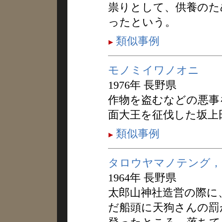
祟りとして、供養のた
ったという。
類似事例
モノミイワノオニ
1976年 長野県
作物を盗むなどの悪事
面大王を征伐した坂上
類似事例
タロウヤマノテング，
1964年 長野県
太郎山神社造営の際に
だ船頭に天狗さんの罰