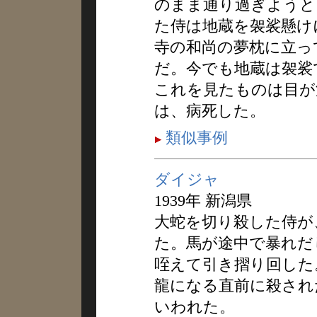
のまま通り過ぎようと
た侍は地蔵を袈裟懸け
寺の和尚の夢枕に立っ
だ。今でも地蔵は袈裟
これを見たものは目が
は、病死した。
類似事例
ダイジャ
1939年 新潟県
大蛇を切り殺した侍が
た。馬が途中で暴れだ
咥えて引き摺り回した
龍になる直前に殺され
いわれた。