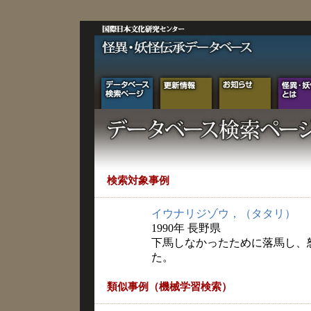
検索対象事例
イウナリジゾウ，（タタリ）
1990年 長野県
下馬しなかったために落馬し、
た。
類似事例（機械学習検索）