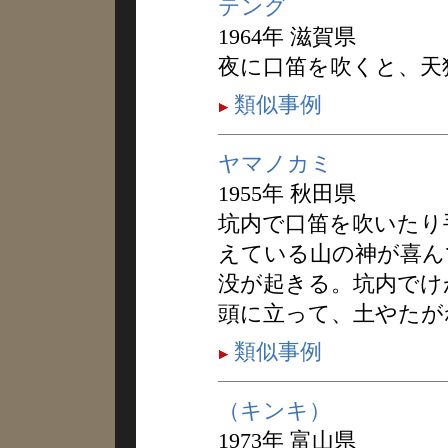
テング
1964年 滋賀県
夜に口笛を吹くと、天
類似事例
ヤマノカミ
1955年 秋田県
坑内で口笛を吹いたり
えている山の神が喜ん
没が起きる。坑内でけ
頭に立って、土やたが
類似事例
（キンキ）
1973年 富山県