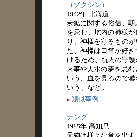
（ゾクシン）
1942年 北海道
炭鉱に関する俗信。朝
を忌む。坑内の神様が
り、神様を守るものが
た、神様は口笛が好き
けるため、坑内の守護
火事や大水の夢を忌む
いう。血を見るので穢
いう、など。
類似事例
テング
1985年 高知県
天狗は様々な音を出す