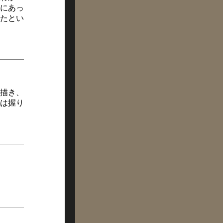
にあっ
ったとい
描き、
は握り