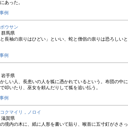
にあった。
事例
ボウサン
年 群馬県
と長袖の祟りはひどい」といい、蛇と僧侶の祟りは恐ろしいと
事例
年 岩手県
かしい人、長患いの人を狐に憑かれているという。布団の中に
で叩いたり、巫女を頼んだりして狐を追い払う。
事例
コクマイリ，ノロイ
年 滋賀県
の境内の木に、紙に人形を書いて貼り、喉首に五寸釘がささっ