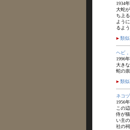
1934
大蛇が
ち上る
ように
るよう
類似
ヘビ，
1996
大きな
蛇の祟
類似
ネコヅ
1956
この辺
侍が猫
い主の
社の祠