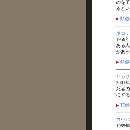
のを子
るとい
類似
ネコ，
1959
ある人
があっ
類似
サカサ
2001
死者の
にする
類似
ロウバ
1955