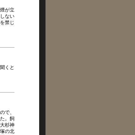
煙が立
しない
を禁じ
聞くと
ので、
た。飼
大杉神
塚の北