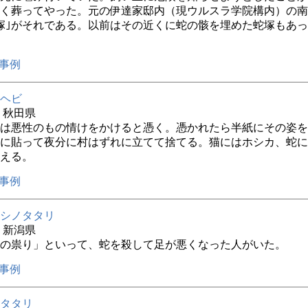
く葬ってやった。元の伊達家邸内（現ウルスラ学院構内）の南
塚｣がそれである。以前はその近くに蛇の骸を埋めた蛇塚もあ
事例
ヘビ
年 秋田県
は悪性のもの情けをかけると憑く。憑かれたら半紙にその姿を
に貼って夜分に村はずれに立てて捨てる。猫にはホシカ、蛇に
える。
事例
シノタタリ
年 新潟県
の祟り」といって、蛇を殺して足が悪くなった人がいた。
事例
タタリ