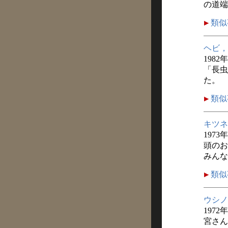
の道端
類似
ヘビ，
1982
「長虫
た。
類似
キツネ
1973
頭のお
みんな
類似
ウシノ
1972
宮さん