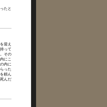
ったと
を迎え
持って
。その
内にこ
風の内に
らった
を頼ん
死んだ