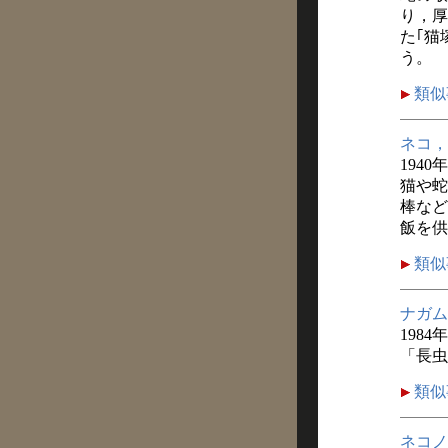
り，厚
た｢猫
う。
類似
ネコ，
1940
猫や蛇
棒など
飯を供
類似
ナガム
1984
「長虫
類似
ネコノ