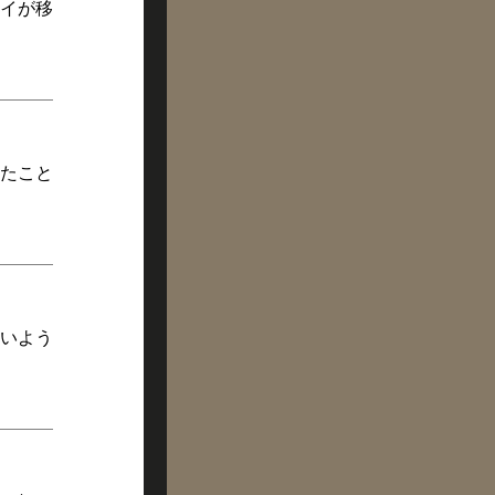
イが移
たこと
いよう