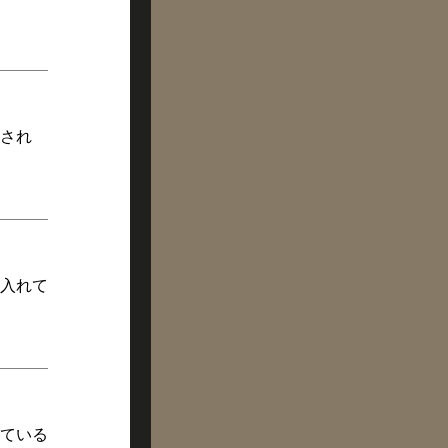
され
入れて
ている