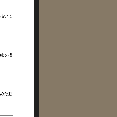
描いて
絵を描
めた動