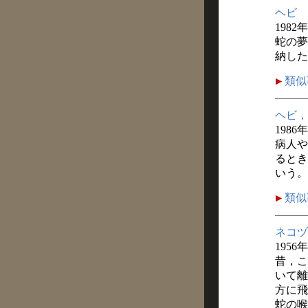
ヘビ
1982
蛇の夢
納した
類似
ヘビ，
1986
病人や
るとき
いう。
類似
ネコヅ
1956
昔，こ
いて離
方に飛
蛇の喉