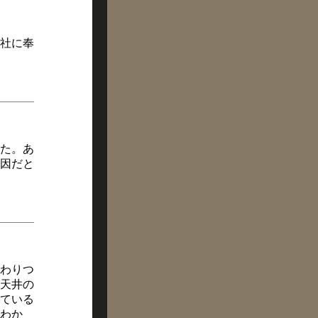
社に奉
た。あ
因だと
わりつ
天井の
ている
わか