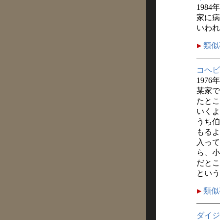
1984
家に病
いわれ
類似
コヘビ
1976
某家で
たとこ
いくよ
うち伯
もるよ
入って
ら、小
だとこ
という
類似
ダイジ