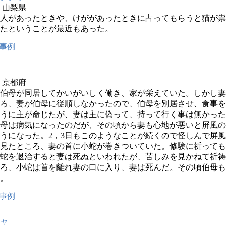
年 山梨県
人があったときや、けががあったときに占ってもらうと猫が祟
たということが最近もあった。
事例
年 京都府
伯母が同居してかいがいしく働き、家が栄えていた。しかし妻
ろ、妻が伯母に従順しなかったので、伯母を別居させ、食事を
うに主が命じたが、妻は主に偽って、持って行く事は無かった
母は病気になったのだが、その頃から妻も心地が悪いと屏風の
うになった。2，3日もこのようなことが続くので怪しんで屏
見たところ、妻の首に小蛇が巻きついていた。修験に祈っても
蛇を退治すると妻は死ぬといわれたが、苦しみを見かねて祈祷
ろ、小蛇は首を離れ妻の口に入り、妻は死んだ。その頃伯母も
。
事例
ャ