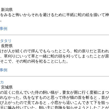
年 新潟県
をみると怖いからそれを避けるために半紙に蛇の絵を描いて神
。
事例
タタリ
年 長野県
けが人が続くので拝んでもらったところ、蛇の祟りだと言われ
、草刈りにいって草と一緒に蛇の頭を刈ってしまったことが原
そこで、その蛇の祠を祀ることにした。
事例
カ
年 宮城県
の近くに住んでいた侍の飼い猫が，妻女が厠に行く度裾にまつ
れなかった。仇をなすものと思って侍が猫の首を斬ると，首が
び上がったので見てみると，小窓から這いこんできて下を狙っ
元に噛み付いていた。飼い主に危険を知らせようとしたことが