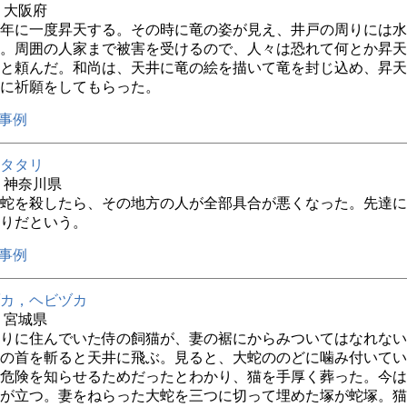
年 大阪府
年に一度昇天する。その時に竜の姿が見え、井戸の周りには水
。周囲の人家まで被害を受けるので、人々は恐れて何とか昇天
と頼んだ。和尚は、天井に竜の絵を描いて竜を封じ込め、昇天
に祈願をしてもらった。
事例
タタリ
年 神奈川県
蛇を殺したら、その地方の人が全部具合が悪くなった。先達に
りだという。
事例
カ，ヘビヅカ
年 宮城県
りに住んでいた侍の飼猫が、妻の裾にからみついてはなれない
の首を斬ると天井に飛ぶ。見ると、大蛇ののどに噛み付いてい
危険を知らせるためだったとわかり、猫を手厚く葬った。今は
が立つ。妻をねらった大蛇を三つに切って埋めた塚が蛇塚。猫