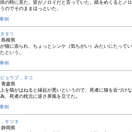
供の時に見た。皆がノロイだと言っていた。紙をめくるとノロ
うのでそのままほっといた。
事例
タタリ
年 島根県
が猫に祟られ、ちょっとシンケ（気ちがい）みたいにたってい
たという。
事例
ビョウブ，ネコ
年 青森県
上を猫がはねると縁起が悪いというので、死者に猫を近づけな
為、死者の枕元に逆さ屏風を立てた｡
事例
，キツネ
年 静岡県