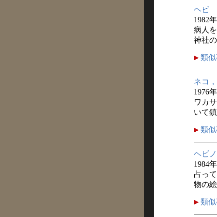
ヘビ
1982
病人を
神社の
類似
ネコ，
1976
ワカサ
いて鎮
類似
ヘビノ
1984
占って
物の絵
類似